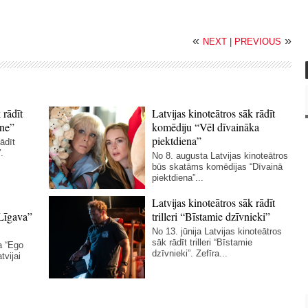
«
»
NEXT
|
PREVIOUS
 rādīt
Latvijas kinoteātros sāk rādīt
ne”
komēdiju “Vēl dīvaināka
piektdiena”
ādīt
.
No 8. augusta Latvijas kinoteātros
būs skatāms komēdijas “Dīvainā
piektdiena”...
Latvijas kinoteātros sāk rādīt
Līgava”
trilleri “Bīstamie dzīvnieki”
No 13. jūnija Latvijas kinoteātros
sāk rādīt trilleri “Bīstamie
a “Ego
dzīvnieki”. Zefīra...
tvijai