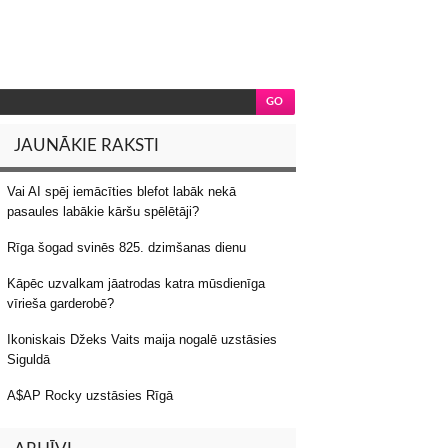
JAUNĀKIE RAKSTI
Vai AI spēj iemācīties blefot labāk nekā
pasaules labākie kāršu spēlētāji?
Rīga šogad svinēs 825. dzimšanas dienu
Kāpēc uzvalkam jāatrodas katra mūsdienīga
vīrieša garderobē?
Ikoniskais Džeks Vaits maija nogalē uzstāsies
Siguldā
A$AP Rocky uzstāsies Rīgā