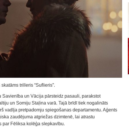
katāms trilleris “Suflieris”.
 Savienība un Vācija pārsteidz pasauli, parakstot
ju un Somiju Staļina varā. Tajā brīdī tiek nogalināts
 kurš vadīja pretpadomju spiegošanas departamentu. Aģents
ģiska zaudējuma atgriežas dzimtenē, lai atrastu
s par Fēliksa kolēģa slepkavību.