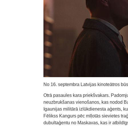
No 16. septembra Latvijas kinoteātros būs s
Otrā pasaules kara priekšvakars. Padomju
neuzbrukšanas vienošanos, kas nodod Balti
Igaunijas militārā izlūkdienesta aģents,
Fēlikss Kangurs pēc mīļotās sievietes tra
dubultaģentu no Maskavas, kas ir atbildīg