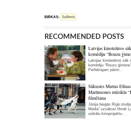
BIRKAS:
Suflieris
RECOMMENDED POSTS
Latvijas kinoteātros sāk
komēdiju “Rouzu ģime
Latvijas kinoteātros sāk r
komēdiju “Rouzu ģimene”
Perfektajam pārim...
Sākusies Martas Elīnas
Martinsones mūzikla “
filmēšana
Jūnija beigās Rīgā studij
Media” uzsākusi filmēt La
unikālu kinoprojektu...