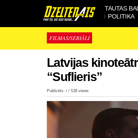
TAUTAS BA
POLITIKA
FILMAS/SERIĀLI
Latvijas kinoteātro
“Suflieris”
Publicēts: / /
538 views