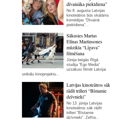
dīvaināka piektdiena”
No 8. augusta Latvijas
kinoteātros būs skatāms
komēdijas “Dīvainā
piektdiena”...
Sākusies Martas
Elīnas Martinsones
mūzikla “Līgava”
filmēšana
Jūnija beigās Rīgā
studija “Ego Media”
uzsākusi filmēt Latvijai
unikālu kinoprojektu...
Latvijas kinoteātros sāk
rādīt trilleri “Bīstamie
dzīvnieki”
No 13. jūnija Latvijas
kinoteātros sāk rādīt
trilleri “Bīstamie
dzīvnieki”. Zefīra...