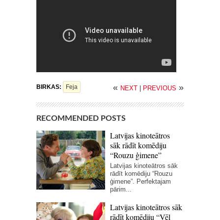
«
»
BIRKAS:
Feja
NEXT
|
PREVIOUS
RECOMMENDED POSTS
Latvijas kinoteātros
sāk rādīt komēdiju
“Rouzu ģimene”
Latvijas kinoteātros sāk
rādīt komēdiju “Rouzu
ģimene”. Perfektajam
pārim...
Latvijas kinoteātros sāk
rādīt komēdiju “Vēl