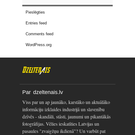
Pieslēgties
Entries feed
Comments feed
WordPress.org
Par dzeltenais.lv
Viss par un ap jaunāko, karstāko un aktuālāko
informāciju izklaides industrijā un slavenību
dzīvēs - skandāli, stāsti, jaunumi un pikantākās
fotogrāfijas. Vēlies ieskatīties Latvijas un
pasaules "zvaigžņu ikdienā"? Un varbūt pat