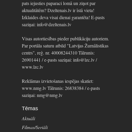
pats iejusties paparaci lomā un ziņot par
aktualitātēm? Dzeltenais.lv ir īstā vieta!
Izklaides deva visai dienai garantēta! E-pasts
saziņai: info@dzeltenais.lv
Visas autortiesības pieder publikāciju autoriem.
Par portāla saturu atbild "Latvijas Žurnālistikas
centrs", reģ. nr. 40008244310 Tālrunis:
26901441 / e-pasts saziņai: info@lzc.lv /
www.lzc.lv
Reklāmas izvietošanas iespējas skatiet:
www.nmg.lv Tālrunis: 26838384 / e-pasts
saziņai: nmg@nmg.lv
Tēmas
Aktuāli
Filmas/Seriāli