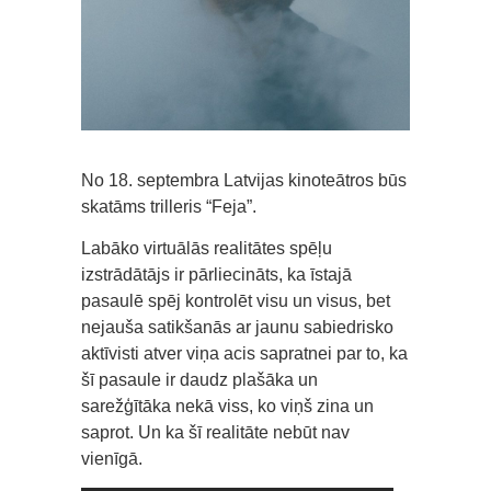
No 18. septembra Latvijas kinoteātros būs
skatāms trilleris “Feja”.
Labāko virtuālās realitātes spēļu
izstrādātājs ir pārliecināts, ka īstajā
pasaulē spēj kontrolēt visu un visus, bet
nejauša satikšanās ar jaunu sabiedrisko
aktīvisti atver viņa acis sapratnei par to, ka
šī pasaule ir daudz plašāka un
sarežģītāka nekā viss, ko viņš zina un
saprot. Un ka šī realitāte nebūt nav
vienīgā.