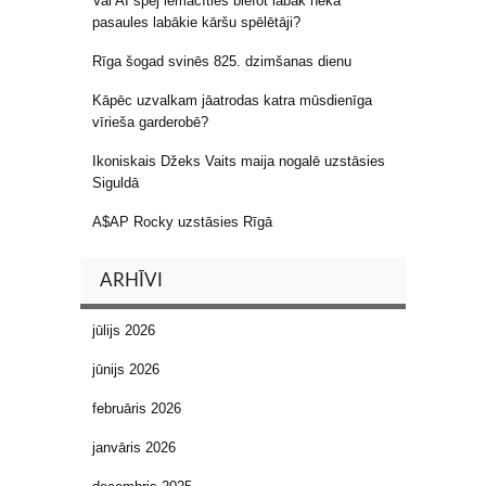
Vai AI spēj iemācīties blefot labāk nekā
pasaules labākie kāršu spēlētāji?
Rīga šogad svinēs 825. dzimšanas dienu
Kāpēc uzvalkam jāatrodas katra mūsdienīga
vīrieša garderobē?
Ikoniskais Džeks Vaits maija nogalē uzstāsies
Siguldā
A$AP Rocky uzstāsies Rīgā
ARHĪVI
jūlijs 2026
jūnijs 2026
februāris 2026
janvāris 2026