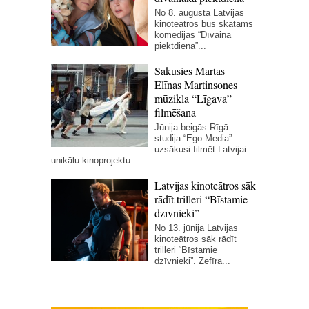
No 8. augusta Latvijas
kinoteātros būs skatāms
komēdijas “Dīvainā
piektdiena”...
Sākusies Martas
Elīnas Martinsones
mūzikla “Līgava”
filmēšana
Jūnija beigās Rīgā
studija “Ego Media”
uzsākusi filmēt Latvijai
unikālu kinoprojektu...
Latvijas kinoteātros sāk
rādīt trilleri “Bīstamie
dzīvnieki”
No 13. jūnija Latvijas
kinoteātros sāk rādīt
trilleri “Bīstamie
dzīvnieki”. Zefīra...