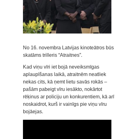
No 16. novembra Latvijas kinoteātros būs
skatāms trilleris “Atraitnes”.
Kad viņu vīri iet bojā neveiksmīgas
aplaupīšanas laikā, atraitnēm neatliek
nekas cits, kā ņemt lietu savās rokās –
pašām pabeigt vīru iesākto, nokārtot
rēķinus ar policiju un konkurentiem, kā arī
noskaidrot, kurš ir vainīgs pie viņu vīru
bojāejas.