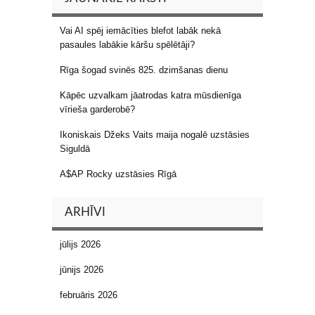
Vai AI spēj iemācīties blefot labāk nekā
pasaules labākie kāršu spēlētāji?
Rīga šogad svinēs 825. dzimšanas dienu
Kāpēc uzvalkam jāatrodas katra mūsdienīga
vīrieša garderobē?
Ikoniskais Džeks Vaits maija nogalē uzstāsies
Siguldā
A$AP Rocky uzstāsies Rīgā
ARHĪVI
jūlijs 2026
jūnijs 2026
februāris 2026