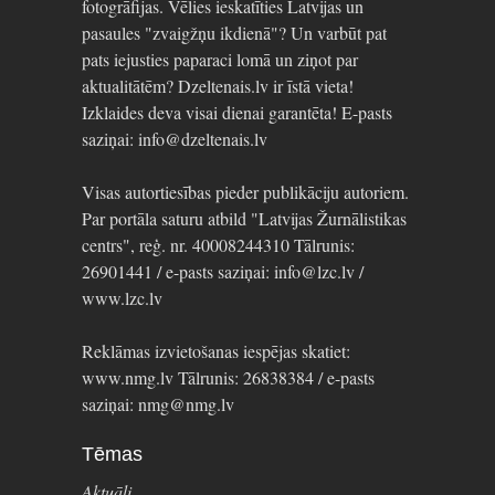
fotogrāfijas. Vēlies ieskatīties Latvijas un
pasaules "zvaigžņu ikdienā"? Un varbūt pat
pats iejusties paparaci lomā un ziņot par
aktualitātēm? Dzeltenais.lv ir īstā vieta!
Izklaides deva visai dienai garantēta! E-pasts
saziņai: info@dzeltenais.lv
Visas autortiesības pieder publikāciju autoriem.
Par portāla saturu atbild "Latvijas Žurnālistikas
centrs", reģ. nr. 40008244310 Tālrunis:
26901441 / e-pasts saziņai: info@lzc.lv /
www.lzc.lv
Reklāmas izvietošanas iespējas skatiet:
www.nmg.lv Tālrunis: 26838384 / e-pasts
saziņai: nmg@nmg.lv
Tēmas
Aktuāli