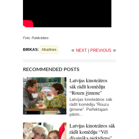
Foto: Publicitātes
«
»
BIRKAS:
Atraitnes
NEXT
|
PREVIOUS
RECOMMENDED POSTS
Latvijas kinoteātros
sāk rādīt komēdiju
“Rouzu ģimene”
Latvijas kinoteātros sāk
rādīt komēdiju “Rouzu
ģimene”. Perfektajam
pārim...
Latvijas kinoteātros sāk
rādīt komēdiju “Vēl
dīvaināka piektdiena”