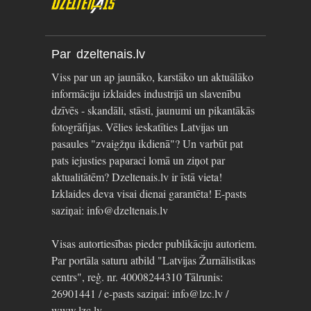
Par dzeltenais.lv
Viss par un ap jaunāko, karstāko un aktuālāko
informāciju izklaides industrijā un slavenību
dzīvēs - skandāli, stāsti, jaunumi un pikantākās
fotogrāfijas. Vēlies ieskatīties Latvijas un
pasaules "zvaigžņu ikdienā"? Un varbūt pat
pats iejusties paparaci lomā un ziņot par
aktualitātēm? Dzeltenais.lv ir īstā vieta!
Izklaides deva visai dienai garantēta! E-pasts
saziņai: info@dzeltenais.lv
Visas autortiesības pieder publikāciju autoriem.
Par portāla saturu atbild "Latvijas Žurnālistikas
centrs", reģ. nr. 40008244310 Tālrunis:
26901441 / e-pasts saziņai: info@lzc.lv /
www.lzc.lv