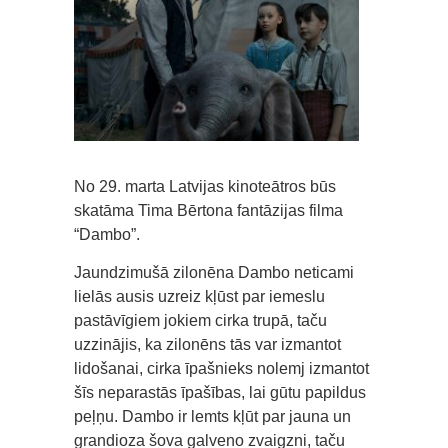
No 29. marta Latvijas kinoteātros būs
skatāma Tima Bērtona fantāzijas filma
“Dambo”.
Jaundzimušā zilonēna Dambo neticami
lielās ausis uzreiz kļūst par iemeslu
pastāvīgiem jokiem cirka trupā, taču
uzzinājis, ka zilonēns tās var izmantot
lidošanai, cirka īpašnieks nolemj izmantot
šīs neparastās īpašības, lai gūtu papildus
peļņu. Dambo ir lemts kļūt par jauna un
grandioza šova galveno zvaigzni, taču