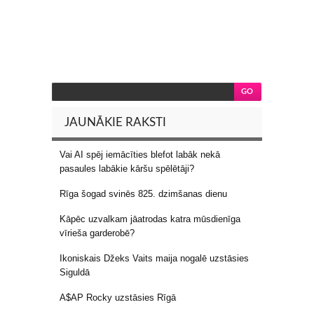
JAUNĀKIE RAKSTI
Vai AI spēj iemācīties blefot labāk nekā
pasaules labākie kāršu spēlētāji?
Rīga šogad svinēs 825. dzimšanas dienu
Kāpēc uzvalkam jāatrodas katra mūsdienīga
vīrieša garderobē?
Ikoniskais Džeks Vaits maija nogalē uzstāsies
Siguldā
A$AP Rocky uzstāsies Rīgā