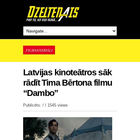
FILMAS/SERIĀLI
Latvijas kinoteātros sāk
rādīt Tima Bērtona filmu
“Dambo”
Publicēts: / /
1545 views