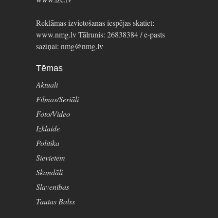
Reklāmas izvietošanas iespējas skatiet:
www.nmg.lv Tālrunis: 26838384 / e-pasts
saziņai: nmg@nmg.lv
Tēmas
Aktuāli
Filmas/Seriāli
Foto/Video
Izklaide
Politika
Sievietēm
Skandāli
Slavenības
Tautas Balss