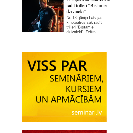
rādīt trilleri “Bīstamie
dzīvnieki”
No 13. jūnija Latvijas
kinoteātros sāk rādīt
trilleri “Bīstamie
dzīvnieki”. Zefīra...