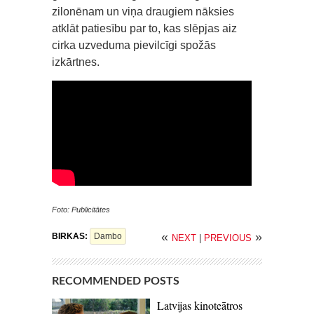
zilonēnam un viņa draugiem nāksies
atklāt patiesību par to, kas slēpjas aiz
cirka uzveduma pievilcīgi spožās
izkārtnes.
Foto: Publicitātes
«
»
BIRKAS:
Dambo
NEXT
|
PREVIOUS
RECOMMENDED POSTS
Latvijas kinoteātros