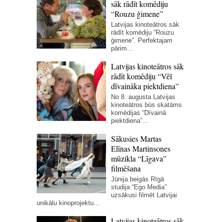
sāk rādīt komēdiju
“Rouzu ģimene”
Latvijas kinoteātros sāk
rādīt komēdiju “Rouzu
ģimene”. Perfektajam
pārim...
Latvijas kinoteātros sāk
rādīt komēdiju “Vēl
dīvaināka piektdiena”
No 8. augusta Latvijas
kinoteātros būs skatāms
komēdijas “Dīvainā
piektdiena”...
Sākusies Martas
Elīnas Martinsones
mūzikla “Līgava”
filmēšana
Jūnija beigās Rīgā
studija “Ego Media”
uzsākusi filmēt Latvijai
unikālu kinoprojektu...
Latvijas kinoteātros sāk