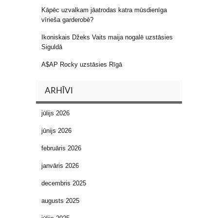
Kāpēc uzvalkam jāatrodas katra mūsdienīga
vīrieša garderobē?
Ikoniskais Džeks Vaits maija nogalē uzstāsies
Siguldā
A$AP Rocky uzstāsies Rīgā
ARHĪVI
jūlijs 2026
jūnijs 2026
februāris 2026
janvāris 2026
decembris 2025
augusts 2025