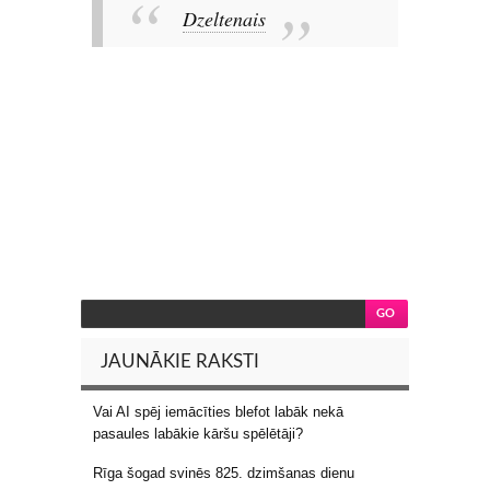
Dzeltenais
JAUNĀKIE RAKSTI
Vai AI spēj iemācīties blefot labāk nekā
pasaules labākie kāršu spēlētāji?
Rīga šogad svinēs 825. dzimšanas dienu