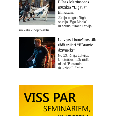
Elīnas Martinsones
mūzikla “Līgava”
filmēšana
Jūnija beigās Rīgā
studija “Ego Media”
uzsākusi filmēt Latvijai
unikālu kinoprojektu...
Latvijas kinoteātros sāk
rādīt trilleri “Bīstamie
dzīvnieki”
No 13. jūnija Latvijas
kinoteātros sāk rādīt
trilleri “Bīstamie
dzīvnieki”. Zefīra...