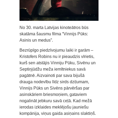
No 30. marta Latvijas kinoteātros būs
skatāma šausmu filma “Vinnijs Pūks:
Asinis un medus”.
Bezrūpīgo piedzīvojumu laiki ir garām –
Kristofers Robins nu ir pieaudzis vīrietis,
kurš sen atstājis Vinniju Pūku, Sivēnu un
Septiņjūdžu meža iemītniekus savā
pagātnē. Aizvainoti par sava bijušā
drauga nodevību līdz sirds dziļumam,
Vinnijs Pūks un Sivēns pārvēršas par
asinskāriem briesmoņiem, gataviem
nogalināt jebkuru savā ceļā. Kad mežā
ierodas izklaides meklējošu jauniešu
kompānija, viņus gaida asiņains slaktiņš.