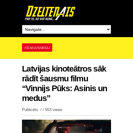
FILMAS/SERIĀLI
Latvijas kinoteātros sāk
rādīt šausmu filmu
“Vinnijs Pūks: Asinis un
medus”
Publicēts: / /
553 views