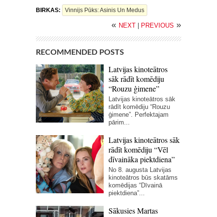
BIRKAS:
Vinnijs Pūks: Asinis Un Medus
«
»
NEXT
|
PREVIOUS
RECOMMENDED POSTS
Latvijas kinoteātros
sāk rādīt komēdiju
“Rouzu ģimene”
Latvijas kinoteātros sāk
rādīt komēdiju “Rouzu
ģimene”. Perfektajam
pārim...
Latvijas kinoteātros sāk
rādīt komēdiju “Vēl
dīvaināka piektdiena”
No 8. augusta Latvijas
kinoteātros būs skatāms
komēdijas “Dīvainā
piektdiena”...
Sākusies Martas