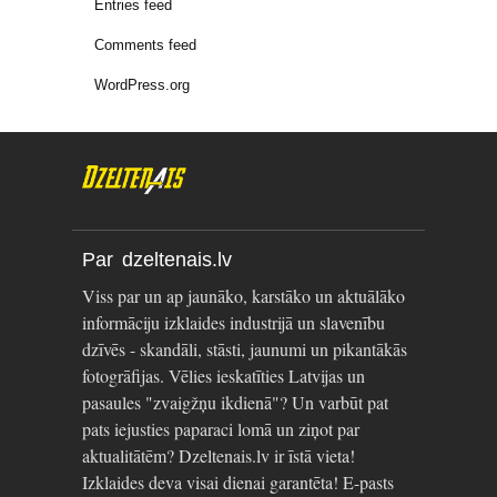
Entries feed
Comments feed
WordPress.org
Par dzeltenais.lv
Viss par un ap jaunāko, karstāko un aktuālāko
informāciju izklaides industrijā un slavenību
dzīvēs - skandāli, stāsti, jaunumi un pikantākās
fotogrāfijas. Vēlies ieskatīties Latvijas un
pasaules "zvaigžņu ikdienā"? Un varbūt pat
pats iejusties paparaci lomā un ziņot par
aktualitātēm? Dzeltenais.lv ir īstā vieta!
Izklaides deva visai dienai garantēta! E-pasts