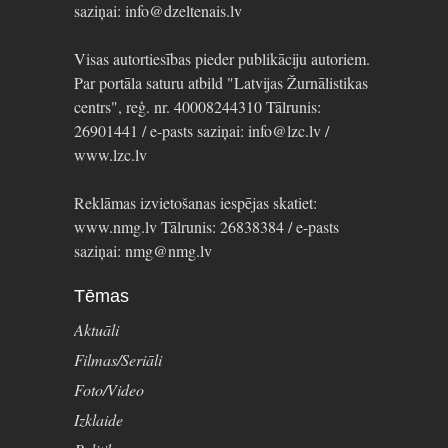
saziņai: info@dzeltenais.lv
Visas autortiesības pieder publikāciju autoriem.
Par portāla saturu atbild "Latvijas Žurnālistikas
centrs", reģ. nr. 40008244310 Tālrunis:
26901441 / e-pasts saziņai: info@lzc.lv /
www.lzc.lv
Reklāmas izvietošanas iespējas skatiet:
www.nmg.lv Tālrunis: 26838384 / e-pasts
saziņai: nmg@nmg.lv
Tēmas
Aktuāli
Filmas/Seriāli
Foto/Video
Izklaide