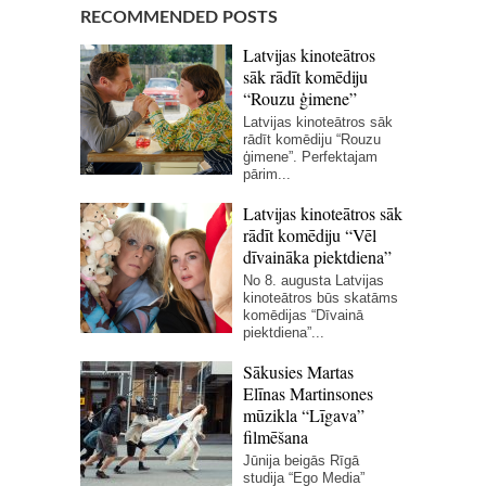
RECOMMENDED POSTS
Latvijas kinoteātros
sāk rādīt komēdiju
“Rouzu ģimene”
Latvijas kinoteātros sāk
rādīt komēdiju “Rouzu
ģimene”. Perfektajam
pārim...
Latvijas kinoteātros sāk
rādīt komēdiju “Vēl
dīvaināka piektdiena”
No 8. augusta Latvijas
kinoteātros būs skatāms
komēdijas “Dīvainā
piektdiena”...
Sākusies Martas
Elīnas Martinsones
mūzikla “Līgava”
filmēšana
Jūnija beigās Rīgā
studija “Ego Media”