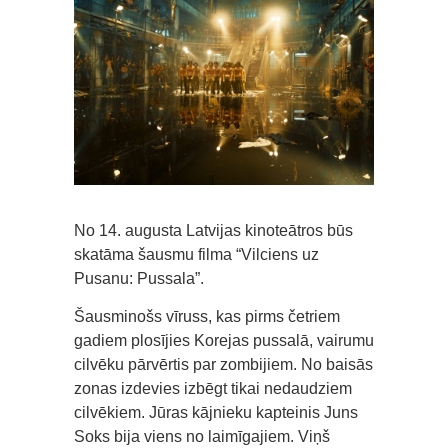
No 14. augusta Latvijas kinoteātros būs
skatāma šausmu filma “Vilciens uz
Pusanu: Pussala”.
Šausminošs vīruss, kas pirms četriem
gadiem plosījies Korejas pussalā, vairumu
cilvēku pārvērtis par zombijiem. No baisās
zonas izdevies izbēgt tikai nedaudziem
cilvēkiem. Jūras kājnieku kapteinis Juns
Soks bija viens no laimīgajiem. Viņš