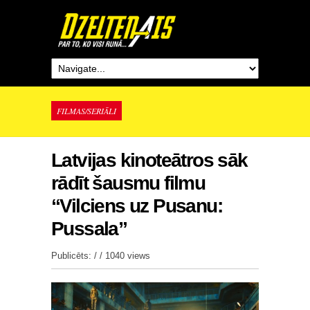
FILMAS/SERIĀLI
Latvijas kinoteātros sāk
rādīt šausmu filmu
“Vilciens uz Pusanu:
Pussala”
Publicēts: / /
1040 views