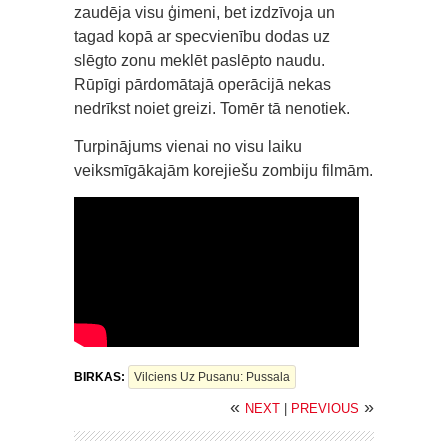
zaudēja visu ģimeni, bet izdzīvoja un
tagad kopā ar specvienību dodas uz
slēgto zonu meklēt paslēpto naudu.
Rūpīgi pārdomātajā operācijā nekas
nedrīkst noiet greizi. Tomēr tā nenotiek.
Turpinājums vienai no visu laiku
veiksmīgākajām korejiešu zombiju filmām.
BIRKAS:
Vilciens Uz Pusanu: Pussala
«
»
NEXT
|
PREVIOUS