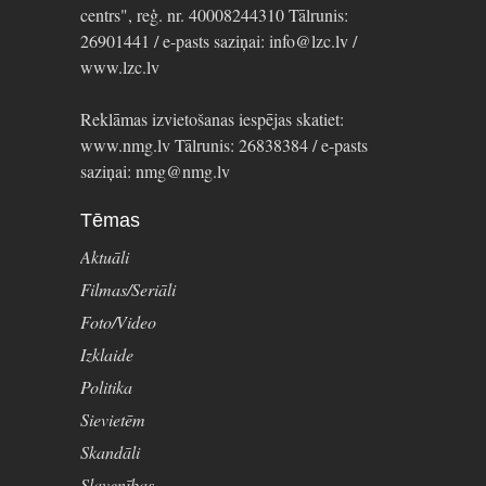
centrs", reģ. nr. 40008244310 Tālrunis:
26901441 / e-pasts saziņai: info@lzc.lv /
www.lzc.lv
Reklāmas izvietošanas iespējas skatiet:
www.nmg.lv Tālrunis: 26838384 / e-pasts
saziņai: nmg@nmg.lv
Tēmas
Aktuāli
Filmas/Seriāli
Foto/Video
Izklaide
Politika
Sievietēm
Skandāli
Slavenības