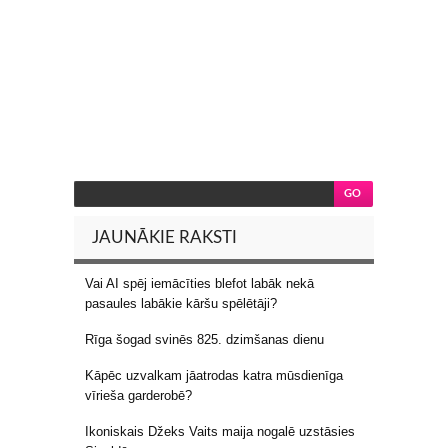
JAUNĀKIE RAKSTI
Vai AI spēj iemācīties blefot labāk nekā
pasaules labākie kāršu spēlētāji?
Rīga šogad svinēs 825. dzimšanas dienu
Kāpēc uzvalkam jāatrodas katra mūsdienīga
vīrieša garderobē?
Ikoniskais Džeks Vaits maija nogalē uzstāsies