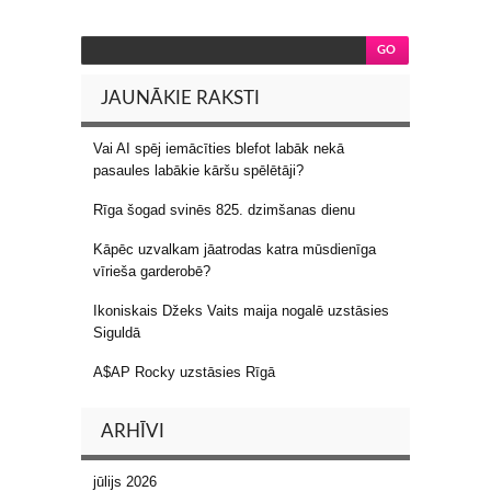
JAUNĀKIE RAKSTI
Vai AI spēj iemācīties blefot labāk nekā
pasaules labākie kāršu spēlētāji?
Rīga šogad svinēs 825. dzimšanas dienu
Kāpēc uzvalkam jāatrodas katra mūsdienīga
vīrieša garderobē?
Ikoniskais Džeks Vaits maija nogalē uzstāsies
Siguldā
A$AP Rocky uzstāsies Rīgā
ARHĪVI
jūlijs 2026