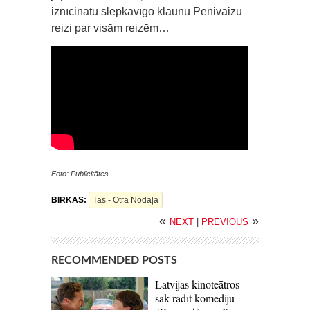
iznīcinātu slepkavīgo klaunu Penivaizu
reizi par visām reizēm…
Foto: Publicitātes
BIRKAS:
Tas - Otrā Nodaļa
«
»
NEXT
|
PREVIOUS
RECOMMENDED POSTS
Latvijas kinoteātros
sāk rādīt komēdiju