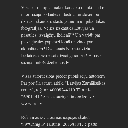
Viss par un ap jaunāko, karstāko un aktuālāko
informāciju izklaides industrijā un slavenību
dzīvēs - skandāli, stāsti, jaunumi un pikantākās
fotogrāfijas. Vēlies ieskatīties Latvijas un
pasaules "zvaigžņu ikdienā"? Un varbūt pat
pats iejusties paparaci lomā un ziņot par
aktualitātēm? Dzeltenais.lv ir īstā vieta!
Izklaides deva visai dienai garantēta! E-pasts
saziņai: info@dzeltenais.lv
Visas autortiesības pieder publikāciju autoriem.
Par portāla saturu atbild "Latvijas Žurnālistikas
centrs", reģ. nr. 40008244310 Tālrunis:
26901441 / e-pasts saziņai: info@lzc.lv /
www.lzc.lv
Reklāmas izvietošanas iespējas skatiet:
www.nmg.lv Tālrunis: 26838384 / e-pasts