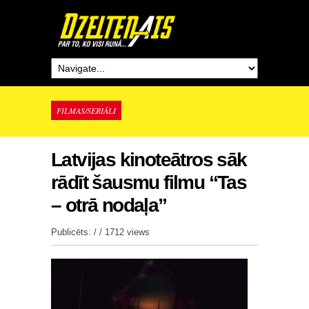
FILMAS/SERIĀLI
Latvijas kinoteātros sāk
rādīt šausmu filmu “Tas
– otrā nodaļa”
Publicēts: / /
1712 views