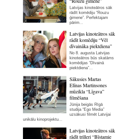
“Rouzu ģimene”
Latvijas kinoteātros sāk
rādīt komēdiju “Rouzu
ģimene”. Perfektajam
pārim...
Latvijas kinoteātros sāk
rādīt komēdiju “Vēl
dīvaināka piektdiena”
No 8. augusta Latvijas
kinoteātros būs skatāms
komēdijas “Dīvainā
piektdiena”...
Sākusies Martas
Elīnas Martinsones
mūzikla “Līgava”
filmēšana
Jūnija beigās Rīgā
studija “Ego Media”
uzsākusi filmēt Latvijai
unikālu kinoprojektu...
Latvijas kinoteātros sāk
rādīt trilleri “Bīstamie