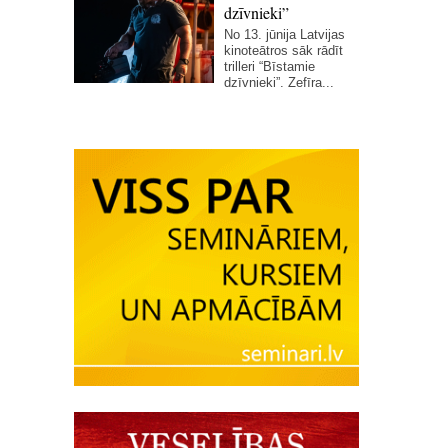
dzīvnieki”
No 13. jūnija Latvijas
kinoteātros sāk rādīt
trilleri “Bīstamie
dzīvnieki”. Zefīra...