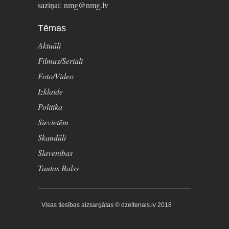
saziņai: nmg@nmg.lv
Tēmas
Aktuāli
Filmas/Seriāli
Foto/Video
Izklaide
Politika
Sievietēm
Skandāli
Slavenības
Tautas Balss
Visas tiesības aizsargātas © dzeltenais.lv 2018