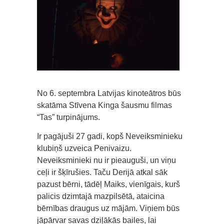
No 6. septembra Latvijas kinoteātros būs
skatāma Stīvena Kinga šausmu filmas
“Tas” turpinājums.
Ir pagājuši 27 gadi, kopš Neveiksminieku
klubiņš uzveica Penivaizu.
Neveiksminieki nu ir pieauguši, un viņu
ceļi ir šķīrušies. Taču Derijā atkal sāk
pazust bērni, tādēļ Maiks, vienīgais, kurš
palicis dzimtajā mazpilsētā, ataicina
bērnības draugus uz mājām. Viņiem būs
jāpārvar savas dziļākās bailes, lai