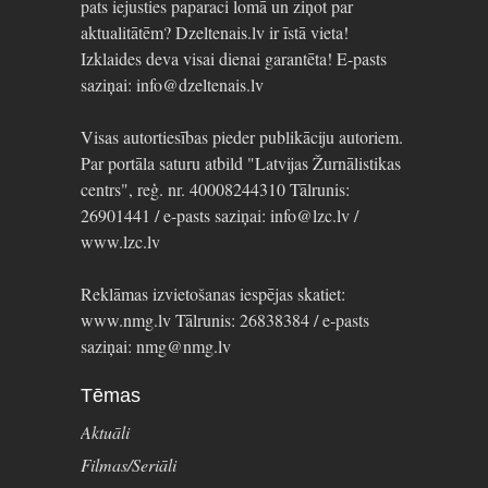
pats iejusties paparaci lomā un ziņot par
aktualitātēm? Dzeltenais.lv ir īstā vieta!
Izklaides deva visai dienai garantēta! E-pasts
saziņai: info@dzeltenais.lv
Visas autortiesības pieder publikāciju autoriem.
Par portāla saturu atbild "Latvijas Žurnālistikas
centrs", reģ. nr. 40008244310 Tālrunis:
26901441 / e-pasts saziņai: info@lzc.lv /
www.lzc.lv
Reklāmas izvietošanas iespējas skatiet:
www.nmg.lv Tālrunis: 26838384 / e-pasts
saziņai: nmg@nmg.lv
Tēmas
Aktuāli
Filmas/Seriāli