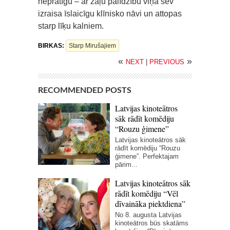
neprātīgu – ar zāļu palīdzību viņa sev
izraisa īslaicīgu klīnisko nāvi un attopas
starp līķu kalniem.
BIRKAS:
Starp Mirušajiem
«
»
NEXT
|
PREVIOUS
RECOMMENDED POSTS
Latvijas kinoteātros
sāk rādīt komēdiju
“Rouzu ģimene”
Latvijas kinoteātros sāk
rādīt komēdiju “Rouzu
ģimene”. Perfektajam
pārim...
Latvijas kinoteātros sāk
rādīt komēdiju “Vēl
dīvaināka piektdiena”
No 8. augusta Latvijas
kinoteātros būs skatāms