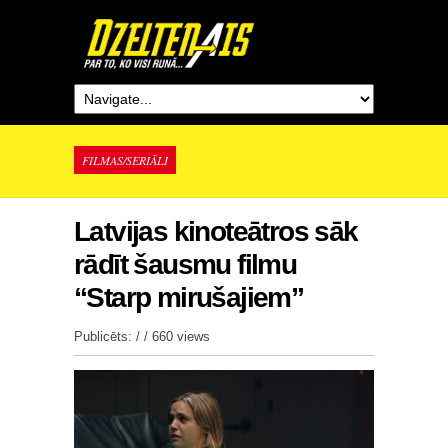
FILMAS/SERIĀLI
Latvijas kinoteātros sāk
rādīt šausmu filmu
“Starp mirušajiem”
Publicēts: / /
660 views