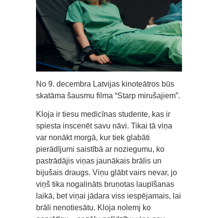
No 9. decembra Latvijas kinoteātros būs
skatāma šausmu filma “Starp mirušajiem”.
Kloja ir tiesu medicīnas studente, kas ir
spiesta inscenēt savu nāvi. Tikai tā viņa
var nonākt morgā, kur tiek glabāti
pierādījumi saistībā ar noziegumu, ko
pastrādājis viņas jaunākais brālis un
bijušais draugs. Viņu glābt vairs nevar, jo
viņš tika nogalināts bruņotas laupīšanas
laikā, bet viņai jādara viss iespējamais, lai
brāli nenotiesātu. Kloja nolemj ko