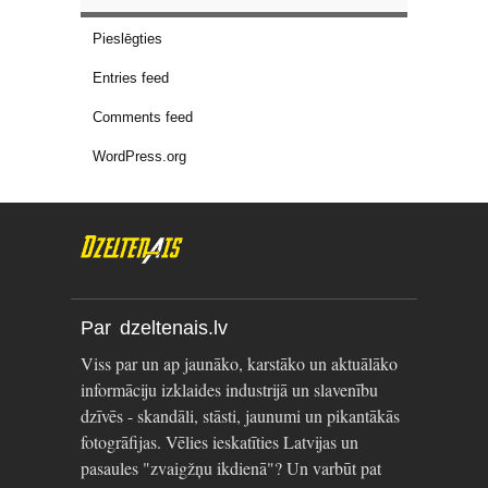
Pieslēgties
Entries feed
Comments feed
WordPress.org
Par dzeltenais.lv
Viss par un ap jaunāko, karstāko un aktuālāko
informāciju izklaides industrijā un slavenību
dzīvēs - skandāli, stāsti, jaunumi un pikantākās
fotogrāfijas. Vēlies ieskatīties Latvijas un
pasaules "zvaigžņu ikdienā"? Un varbūt pat