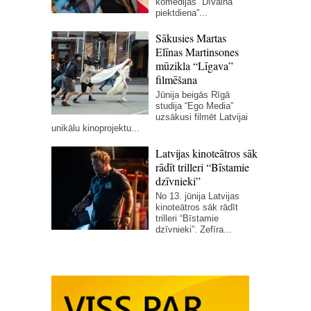
komēdijas “Dīvainā
piektdiena”...
Sākusies Martas
Elīnas Martinsones
mūzikla “Līgava”
filmēšana
Jūnija beigās Rīgā
studija “Ego Media”
uzsākusi filmēt Latvijai
unikālu kinoprojektu...
Latvijas kinoteātros sāk
rādīt trilleri “Bīstamie
dzīvnieki”
No 13. jūnija Latvijas
kinoteātros sāk rādīt
trilleri “Bīstamie
dzīvnieki”. Zefīra...