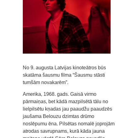
No 9. augusta Latvijas kinoteātros būs
skatāma šausmu filma “Šausmu stāsti
tumšām novakarēm”.
Amerika, 1968. gads. Gaisā virmo
pārmaiņas, bet kādā mazpilsētā tālu no
lielpilsētu kņadas jau paaudžu paaudzēs
jaušama Belouzu dzimtas drūmo
noslēpumu ēna. Pilsētas nomalē joprojām
atrodas savrupnams, kurā kāda jauna