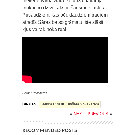
meitene vārdā Sāra Belouza pavadīja
mokpilnu dzīvi, rakstot šausmu stāstus.
Pusaudžiem, kas pēc daudziem gadiem
atradīs Sāras baiso grāmatu, šie stāsti
kļūs vairāk nekā reāli.
Foto: Publicitātes
BIRKAS:
Šausmu Stāsti Tumšām Novakarēm
«
»
NEXT
|
PREVIOUS
RECOMMENDED POSTS