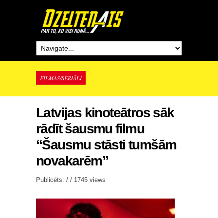
FILMAS/SERIĀLI
Latvijas kinoteātros sāk
rādīt šausmu filmu
“Šausmu stāsti tumšām
novakarēm”
Publicēts: / /
1745 views