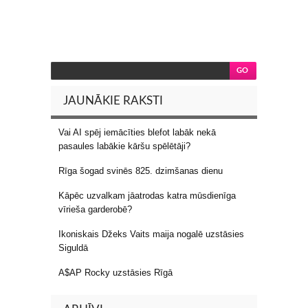
JAUNĀKIE RAKSTI
Vai AI spēj iemācīties blefot labāk nekā
pasaules labākie kāršu spēlētāji?
Rīga šogad svinēs 825. dzimšanas dienu
Kāpēc uzvalkam jāatrodas katra mūsdienīga
vīrieša garderobē?
Ikoniskais Džeks Vaits maija nogalē uzstāsies
Siguldā
A$AP Rocky uzstāsies Rīgā