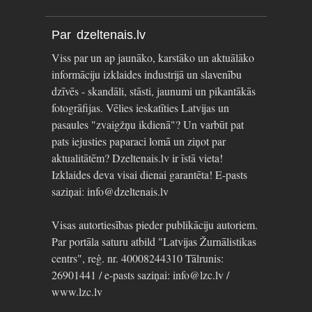
Par dzeltenais.lv
Viss par un ap jaunāko, karstāko un aktuālāko
informāciju izklaides industrijā un slavenību
dzīvēs - skandāli, stāsti, jaunumi un pikantākās
fotogrāfijas. Vēlies ieskatīties Latvijas un
pasaules "zvaigžņu ikdienā"? Un varbūt pat
pats iejusties paparaci lomā un ziņot par
aktualitātēm? Dzeltenais.lv ir īstā vieta!
Izklaides deva visai dienai garantēta! E-pasts
saziņai: info@dzeltenais.lv
Visas autortiesības pieder publikāciju autoriem.
Par portāla saturu atbild "Latvijas Žurnālistikas
centrs", reģ. nr. 40008244310 Tālrunis:
26901441 / e-pasts saziņai: info@lzc.lv /
www.lzc.lv