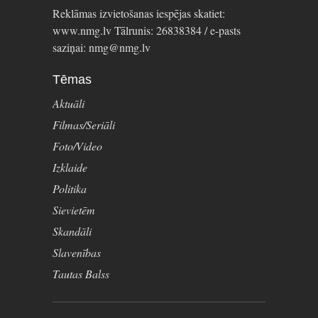
Reklāmas izvietošanas iespējas skatiet:
www.nmg.lv Tālrunis: 26838384 / e-pasts
saziņai: nmg@nmg.lv
Tēmas
Aktuāli
Filmas/Seriāli
Foto/Video
Izklaide
Politika
Sievietēm
Skandāli
Slavenības
Tautas Balss