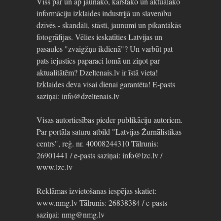
Viss par un ap jaunāko, karstāko un aktuālāko
informāciju izklaides industrijā un slavenību
dzīvēs - skandāli, stāsti, jaunumi un pikantākās
fotogrāfijas. Vēlies ieskatīties Latvijas un
pasaules "zvaigžņu ikdienā"? Un varbūt pat
pats iejusties paparaci lomā un ziņot par
aktualitātēm? Dzeltenais.lv ir īstā vieta!
Izklaides deva visai dienai garantēta! E-pasts
saziņai: info@dzeltenais.lv
Visas autortiesības pieder publikāciju autoriem.
Par portāla saturu atbild "Latvijas Žurnālistikas
centrs", reģ. nr. 40008244310 Tālrunis:
26901441 / e-pasts saziņai: info@lzc.lv /
www.lzc.lv
Reklāmas izvietošanas iespējas skatiet:
www.nmg.lv Tālrunis: 26838384 / e-pasts
saziņai: nmg@nmg.lv