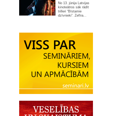
No 13. jūnija Latvijas
kinoteātros sāk rādīt
trilleri “Bīstamie
dzīvnieki”. Zefīra...