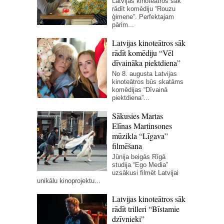
Latvijas kinoteātros sāk
rādīt komēdiju “Rouzu
ģimene”. Perfektajam
pārim...
Latvijas kinoteātros sāk
rādīt komēdiju “Vēl
dīvaināka piektdiena”
No 8. augusta Latvijas
kinoteātros būs skatāms
komēdijas “Dīvainā
piektdiena”...
Sākusies Martas
Elīnas Martinsones
mūzikla “Līgava”
filmēšana
Jūnija beigās Rīgā
studija “Ego Media”
uzsākusi filmēt Latvijai
unikālu kinoprojektu...
Latvijas kinoteātros sāk
rādīt trilleri “Bīstamie
dzīvnieki”