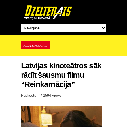
FILMAS/SERIĀLI
Latvijas kinoteātros sāk
rādīt šausmu filmu
“Reinkarnācija”
Publicēts: / /
1594 views