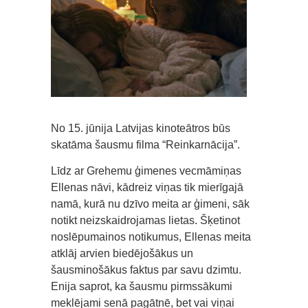
No 15. jūnija Latvijas kinoteātros būs
skatāma šausmu filma “Reinkarnācija”.
Līdz ar Grehemu ģimenes vecmāmiņas
Ellenas nāvi, kādreiz viņas tik mierīgajā
namā, kurā nu dzīvo meita ar ģimeni, sāk
notikt neizskaidrojamas lietas. Šķetinot
noslēpumainos notikumus, Ellenas meita
atklāj arvien biedējošākus un
šausminošākus faktus par savu dzimtu.
Enija saprot, ka šausmu pirmssākumi
meklējami senā pagātnē, bet vai viņai