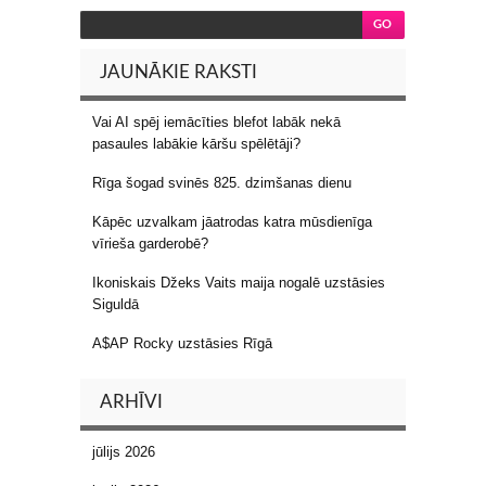
JAUNĀKIE RAKSTI
Vai AI spēj iemācīties blefot labāk nekā
pasaules labākie kāršu spēlētāji?
Rīga šogad svinēs 825. dzimšanas dienu
Kāpēc uzvalkam jāatrodas katra mūsdienīga
vīrieša garderobē?
Ikoniskais Džeks Vaits maija nogalē uzstāsies
Siguldā
A$AP Rocky uzstāsies Rīgā
ARHĪVI
jūlijs 2026