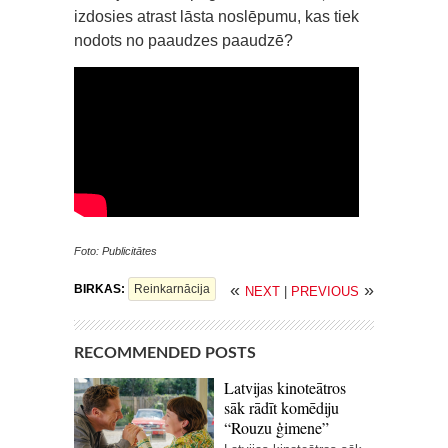
izdosies atrast lāsta noslēpumu, kas tiek
nodots no paaudzes paaudzē?
Foto: Publicitātes
«
»
BIRKAS:
Reinkarnācija
NEXT
|
PREVIOUS
RECOMMENDED POSTS
Latvijas kinoteātros
sāk rādīt komēdiju
“Rouzu ģimene”