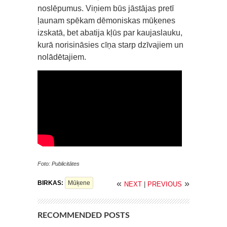
noslēpumus. Viņiem būs jāstājas pretī
ļaunam spēkam dēmoniskas mūķenes
izskatā, bet abatija kļūs par kaujaslauku,
kurā norisināsies cīņa starp dzīvajiem un
nolādētajiem.
Foto: Publicitātes
«
»
BIRKAS:
Mūķene
NEXT
|
PREVIOUS
RECOMMENDED POSTS