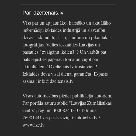
Par dzeltenais.lv
Viss par un ap jaunāko, karstāko un aktuālāko
informāciju izklaides industrijā un slavenību
dzīvēs - skandāli, stāsti, jaunumi un pikantākās
fotogrāfijas. Vēlies ieskatīties Latvijas un
pasaules "zvaigžņu ikdienā"? Un varbūt pat
pats iejusties paparaci lomā un ziņot par
aktualitātēm? Dzeltenais.lv ir īstā vieta!
Izklaides deva visai dienai garantēta! E-pasts
saziņai: info@dzeltenais.lv
Visas autortiesības pieder publikāciju autoriem.
Par portāla saturu atbild "Latvijas Žurnālistikas
centrs", reģ. nr. 40008244310 Tālrunis:
26901441 / e-pasts saziņai: info@lzc.lv /
www.lzc.lv