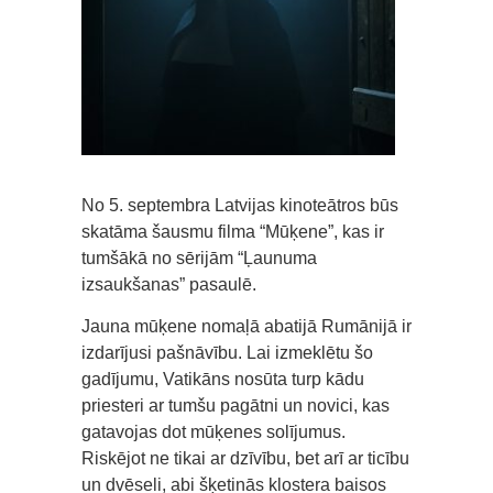
No 5. septembra Latvijas kinoteātros būs
skatāma šausmu filma “Mūķene”, kas ir
tumšākā no sērijām “Ļaunuma
izsaukšanas” pasaulē.
Jauna mūķene nomaļā abatijā Rumānijā ir
izdarījusi pašnāvību. Lai izmeklētu šo
gadījumu, Vatikāns nosūta turp kādu
priesteri ar tumšu pagātni un novici, kas
gatavojas dot mūķenes solījumus.
Riskējot ne tikai ar dzīvību, bet arī ar ticību
un dvēseli, abi šķetinās klostera baisos