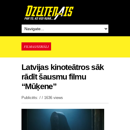
FILMAS/SERIĀLI
Latvijas kinoteātros sāk
rādīt šausmu filmu
“Mūķene”
Publicēts: / /
1636 views