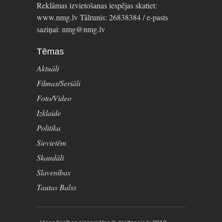
Reklāmas izvietošanas iespējas skatiet:
www.nmg.lv Tālrunis: 26838384 / e-pasts
saziņai: nmg@nmg.lv
Tēmas
Aktuāli
Filmas/Seriāli
Foto/Video
Izklaide
Politika
Sievietēm
Skandāli
Slavenības
Tautas Balss