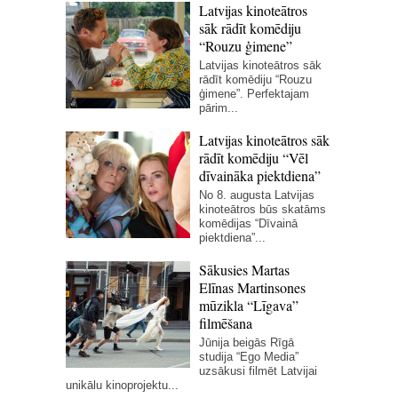
Latvijas kinoteātros
sāk rādīt komēdiju
“Rouzu ģimene”
Latvijas kinoteātros sāk
rādīt komēdiju “Rouzu
ģimene”. Perfektajam
pārim...
Latvijas kinoteātros sāk
rādīt komēdiju “Vēl
dīvaināka piektdiena”
No 8. augusta Latvijas
kinoteātros būs skatāms
komēdijas “Dīvainā
piektdiena”...
Sākusies Martas
Elīnas Martinsones
mūzikla “Līgava”
filmēšana
Jūnija beigās Rīgā
studija “Ego Media”
uzsākusi filmēt Latvijai
unikālu kinoprojektu...