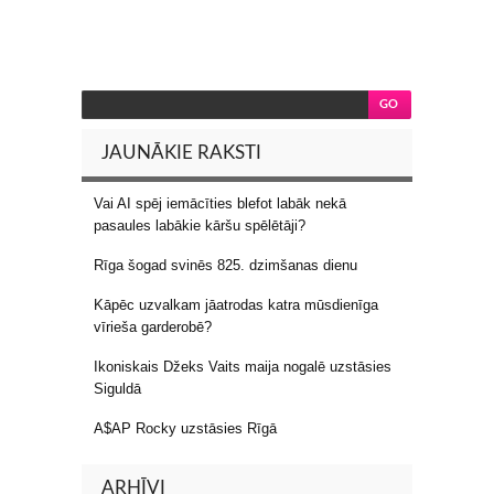
JAUNĀKIE RAKSTI
Vai AI spēj iemācīties blefot labāk nekā
pasaules labākie kāršu spēlētāji?
Rīga šogad svinēs 825. dzimšanas dienu
Kāpēc uzvalkam jāatrodas katra mūsdienīga
vīrieša garderobē?
Ikoniskais Džeks Vaits maija nogalē uzstāsies
Siguldā
A$AP Rocky uzstāsies Rīgā
ARHĪVI