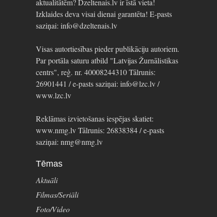
aktualitātēm? Dzeltenais.lv ir īstā vieta!
Izklaides deva visai dienai garantēta! E-pasts
saziņai: info@dzeltenais.lv
Visas autortiesības pieder publikāciju autoriem.
Par portāla saturu atbild "Latvijas Žurnālistikas
centrs", reģ. nr. 40008244310 Tālrunis:
26901441 / e-pasts saziņai: info@lzc.lv /
www.lzc.lv
Reklāmas izvietošanas iespējas skatiet:
www.nmg.lv Tālrunis: 26838384 / e-pasts
saziņai: nmg@nmg.lv
Tēmas
Aktuāli
Filmas/Seriāli
Foto/Video