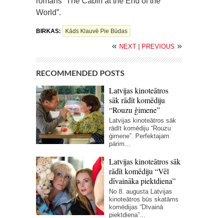
romāns ”The Cabin at the End of the
World”.
BIRKAS:
Kāds Klauvē Pie Būdas
«
»
NEXT
|
PREVIOUS
RECOMMENDED POSTS
Latvijas kinoteātros
sāk rādīt komēdiju
“Rouzu ģimene”
Latvijas kinoteātros sāk
rādīt komēdiju “Rouzu
ģimene”. Perfektajam
pārim...
Latvijas kinoteātros sāk
rādīt komēdiju “Vēl
dīvaināka piektdiena”
No 8. augusta Latvijas
kinoteātros būs skatāms
komēdijas “Dīvainā
piektdiena”...