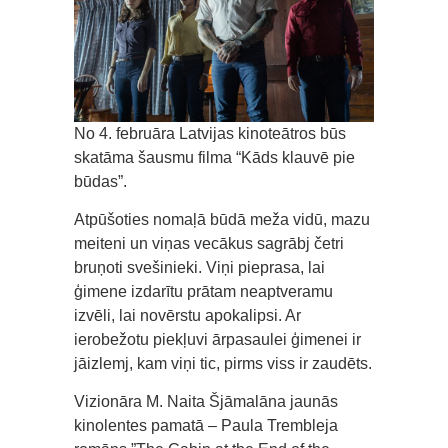
No 4. februāra Latvijas kinoteātros būs
skatāma šausmu filma “Kāds klauvē pie
būdas”.
Atpūšoties nomaļā būdā meža vidū, mazu
meiteni un viņas vecākus sagrābj četri
bruņoti svešinieki. Viņi pieprasa, lai
ģimene izdarītu prātam neaptveramu
izvēli, lai novērstu apokalipsi. Ar
ierobežotu piekļuvi ārpasaulei ģimenei ir
jāizlemj, kam viņi tic, pirms viss ir zaudēts.
Vizionāra M. Naita Šjāmalāna jaunās
kinolentes pamatā – Paula Trembleja