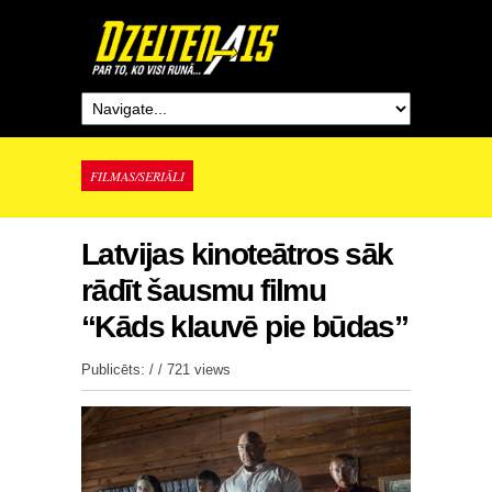
FILMAS/SERIĀLI
Latvijas kinoteātros sāk
rādīt šausmu filmu
“Kāds klauvē pie būdas”
Publicēts: / /
721 views