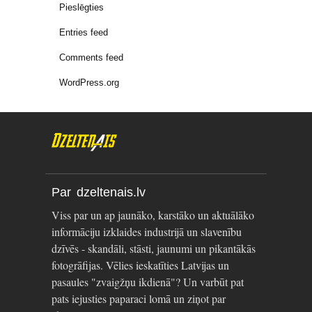
Pieslēgties
Entries feed
Comments feed
WordPress.org
Par dzeltenais.lv
Viss par un ap jaunāko, karstāko un aktuālāko
informāciju izklaides industrijā un slavenību
dzīvēs - skandāli, stāsti, jaunumi un pikantākās
fotogrāfijas. Vēlies ieskatīties Latvijas un
pasaules "zvaigžņu ikdienā"? Un varbūt pat
pats iejusties paparaci lomā un ziņot par