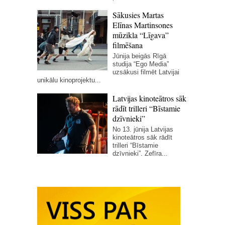
Sākusies Martas
Elīnas Martinsones
mūzikla “Līgava”
filmēšana
Jūnija beigās Rīgā
studija “Ego Media”
uzsākusi filmēt Latvijai
unikālu kinoprojektu...
Latvijas kinoteātros sāk
rādīt trilleri “Bīstamie
dzīvnieki”
No 13. jūnija Latvijas
kinoteātros sāk rādīt
trilleri “Bīstamie
dzīvnieki”. Zefīra...