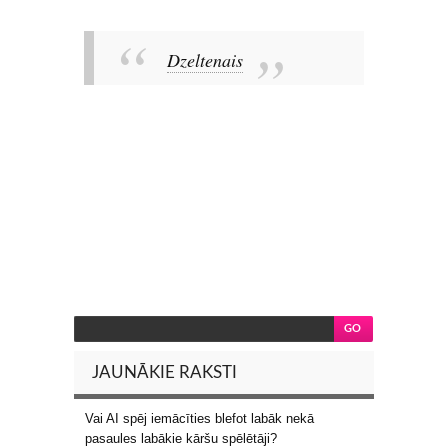
Dzeltenais
JAUNĀKIE RAKSTI
Vai AI spēj iemācīties blefot labāk nekā
pasaules labākie kāršu spēlētāji?