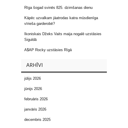
Rīga šogad svinēs 825. dzimšanas dienu
Kāpēc uzvalkam jāatrodas katra mūsdienīga
vīrieša garderobē?
Ikoniskais Džeks Vaits maija nogalē uzstāsies
Siguldā
A$AP Rocky uzstāsies Rīgā
ARHĪVI
jūlijs 2026
jūnijs 2026
februāris 2026
janvāris 2026
decembris 2025