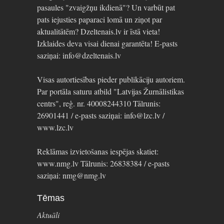
pasaules "zvaigžņu ikdienā"? Un varbūt pat
pats iejusties paparaci lomā un ziņot par
aktualitātēm? Dzeltenais.lv ir īstā vieta!
Izklaides deva visai dienai garantēta! E-pasts
saziņai: info@dzeltenais.lv
Visas autortiesības pieder publikāciju autoriem.
Par portāla saturu atbild "Latvijas Žurnālistikas
centrs", reģ. nr. 40008244310 Tālrunis:
26901441 / e-pasts saziņai: info@lzc.lv /
www.lzc.lv
Reklāmas izvietošanas iespējas skatiet:
www.nmg.lv Tālrunis: 26838384 / e-pasts
saziņai: nmg@nmg.lv
Tēmas
Aktuāli