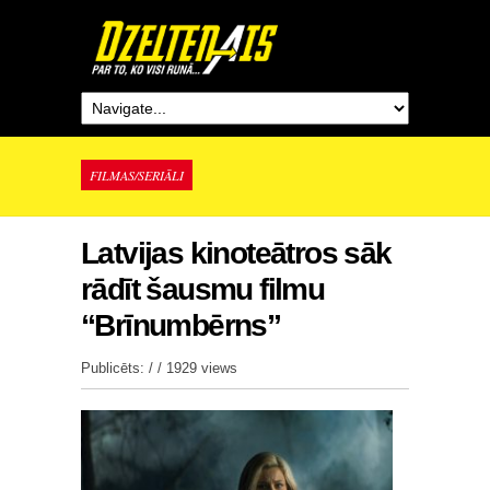
FILMAS/SERIĀLI
Latvijas kinoteātros sāk
rādīt šausmu filmu
“Brīnumbērns”
Publicēts: / /
1929 views