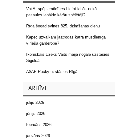
Vai AI spēj iemācīties blefot labāk nekā
pasaules labākie kāršu spēlētāji?
Rīga šogad svinēs 825. dzimšanas dienu
Kāpēc uzvalkam jāatrodas katra mūsdienīga
vīrieša garderobē?
Ikoniskais Džeks Vaits maija nogalē uzstāsies
Siguldā
A$AP Rocky uzstāsies Rīgā
ARHĪVI
jūlijs 2026
jūnijs 2026
februāris 2026
janvāris 2026