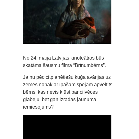
No 24. maija Latvijas kinoteātros būs
skatāma šausmu filma “Brīnumbērns”.
Ja nu pēc citplanētiešu kuģa avārijas uz
zemes nonāk ar īpašām spējām apveltīts
bērns, kas nevis kļūst par cilvēces
glābēju, bet gan izrādās ļaunuma
iemiesojums?