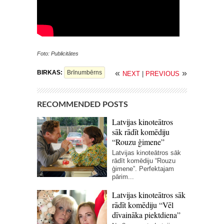
Foto: Publicitātes
«
»
BIRKAS:
Brīnumbērns
NEXT
|
PREVIOUS
RECOMMENDED POSTS
Latvijas kinoteātros
sāk rādīt komēdiju
“Rouzu ģimene”
Latvijas kinoteātros sāk
rādīt komēdiju “Rouzu
ģimene”. Perfektajam
pārim...
Latvijas kinoteātros sāk
rādīt komēdiju “Vēl
dīvaināka piektdiena”