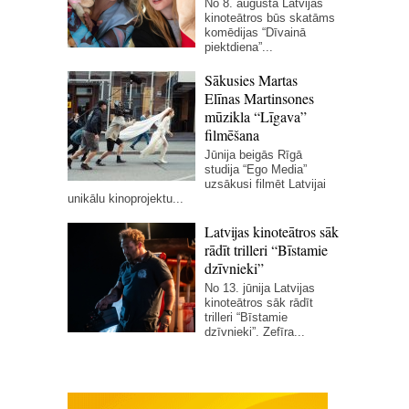
No 8. augusta Latvijas
kinoteātros būs skatāms
komēdijas “Dīvainā
piektdiena”...
Sākusies Martas
Elīnas Martinsones
mūzikla “Līgava”
filmēšana
Jūnija beigās Rīgā
studija “Ego Media”
uzsākusi filmēt Latvijai
unikālu kinoprojektu...
Latvijas kinoteātros sāk
rādīt trilleri “Bīstamie
dzīvnieki”
No 13. jūnija Latvijas
kinoteātros sāk rādīt
trilleri “Bīstamie
dzīvnieki”. Zefīra...