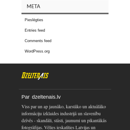
META
Pieslēgties
Entries feed
Comments feed
WordPress.org
Par dzeltenais.lv
Viss par un ap jaunāko, karstāko un aktuālāko
informāciju izklaides industrijā un slavenību
dzīvēs - skandāli, stāsti, jaunumi un pikantākās
fotogrāfijas. Vēlies ieskatīties Latvijas un