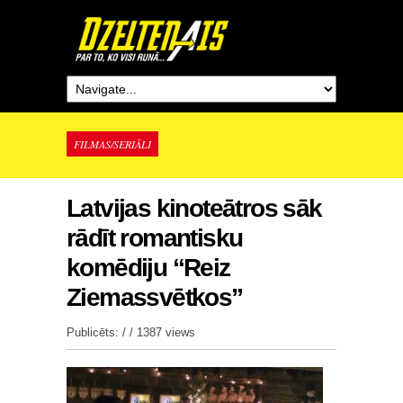
FILMAS/SERIĀLI
Latvijas kinoteātros sāk
rādīt romantisku
komēdiju “Reiz
Ziemassvētkos”
Publicēts: / /
1387 views