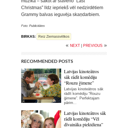
mūzika – sākot ar slaveno “Last
Christmas” līdz iepriekš vēl nedzirdētiem
Grammy balvas ieguvēja skaņdarbiem.
Foto: Publicitātes
BIRKAS:
Reiz Ziemassvētkos
«
»
NEXT
|
PREVIOUS
RECOMMENDED POSTS
Latvijas kinoteātros
sāk rādīt komēdiju
“Rouzu ģimene”
Latvijas kinoteātros sāk
rādīt komēdiju “Rouzu
ģimene”. Perfektajam
pārim...
Latvijas kinoteātros sāk
rādīt komēdiju “Vēl
dīvaināka piektdiena”