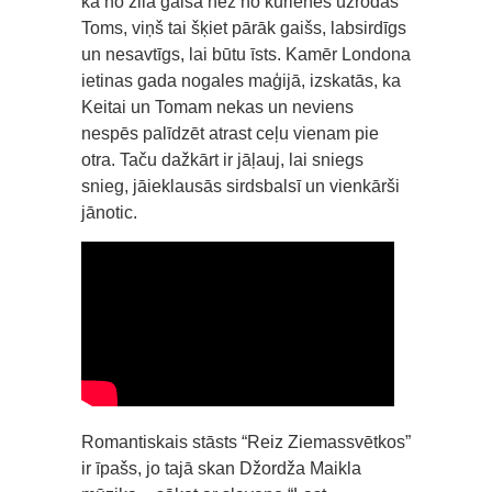
kā no zila gaisa nez no kurienes uzrodas
Toms, viņš tai šķiet pārāk gaišs, labsirdīgs
un nesavtīgs, lai būtu īsts. Kamēr Londona
ietinas gada nogales maģijā, izskatās, ka
Keitai un Tomam nekas un neviens
nespēs palīdzēt atrast ceļu vienam pie
otra. Taču dažkārt ir jāļauj, lai sniegs
snieg, jāieklausās sirdsbalsī un vienkārši
jānotic.
Romantiskais stāsts “Reiz Ziemassvētkos”
ir īpašs, jo tajā skan Džordža Maikla