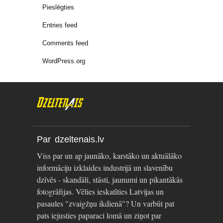
Pieslēgties
Entries feed
Comments feed
WordPress.org
Par dzeltenais.lv
Viss par un ap jaunāko, karstāko un aktuālāko
informāciju izklaides industrijā un slavenību
dzīvēs - skandāli, stāsti, jaunumi un pikantākās
fotogrāfijas. Vēlies ieskatīties Latvijas un
pasaules "zvaigžņu ikdienā"? Un varbūt pat
pats iejusties paparaci lomā un ziņot par