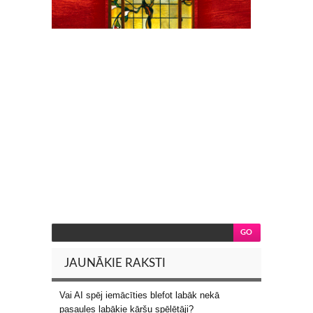
JAUNĀKIE RAKSTI
Vai AI spēj iemācīties blefot labāk nekā
pasaules labākie kāršu spēlētāji?