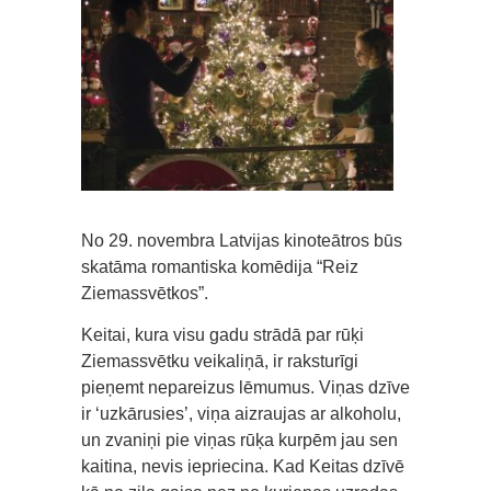
No 29. novembra Latvijas kinoteātros būs
skatāma romantiska komēdija “Reiz
Ziemassvētkos”.
Keitai, kura visu gadu strādā par rūķi
Ziemassvētku veikaliņā, ir raksturīgi
pieņemt nepareizus lēmumus. Viņas dzīve
ir ‘uzkārusies’, viņa aizraujas ar alkoholu,
un zvaniņi pie viņas rūķa kurpēm jau sen
kaitina, nevis iepriecina. Kad Keitas dzīvē