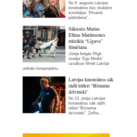
No 8. augusta Latvijas
kinoteātros būs skatāms
komēdijas “Dīvainā
piektdiena”...
Sākusies Martas
Elīnas Martinsones
mūzikla “Līgava”
filmēšana
Jūnija beigās Rīgā
studija “Ego Media”
uzsākusi filmēt Latvijai
unikālu kinoprojektu...
Latvijas kinoteātros sāk
rādīt trilleri “Bīstamie
dzīvnieki”
No 13. jūnija Latvijas
kinoteātros sāk rādīt
trilleri “Bīstamie
dzīvnieki”. Zefīra...