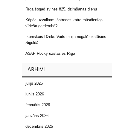
Rīga šogad svinēs 825. dzimšanas dienu
Kāpēc uzvalkam jāatrodas katra mūsdienīga
vīrieša garderobē?
Ikoniskais Džeks Vaits maija nogalē uzstāsies
Siguldā
A$AP Rocky uzstāsies Rīgā
ARHĪVI
jūlijs 2026
jūnijs 2026
februāris 2026
janvāris 2026
decembris 2025