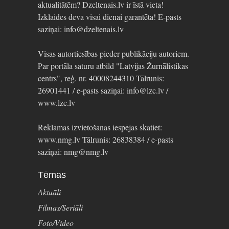
aktualitātēm? Dzeltenais.lv ir īstā vieta!
Izklaides deva visai dienai garantēta! E-pasts
saziņai: info@dzeltenais.lv
Visas autortiesības pieder publikāciju autoriem.
Par portāla saturu atbild "Latvijas Žurnālistikas
centrs", reģ. nr. 40008244310 Tālrunis:
26901441 / e-pasts saziņai: info@lzc.lv /
www.lzc.lv
Reklāmas izvietošanas iespējas skatiet:
www.nmg.lv Tālrunis: 26838384 / e-pasts
saziņai: nmg@nmg.lv
Tēmas
Aktuāli
Filmas/Seriāli
Foto/Video