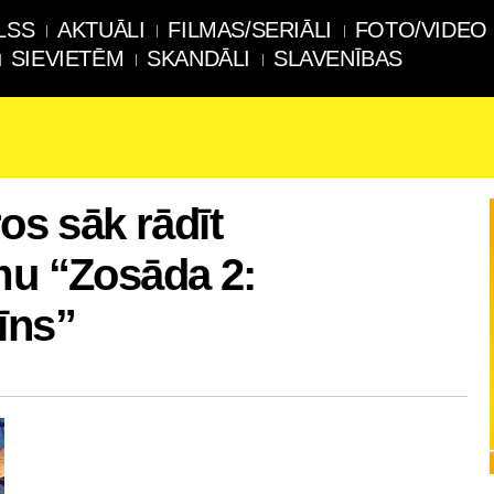
LSS
AKTUĀLI
FILMAS/SERIĀLI
FOTO/VIDEO
SIEVIETĒM
SKANDĀLI
SLAVENĪBAS
ros sāk rādīt
mu “Zosāda 2:
īns”