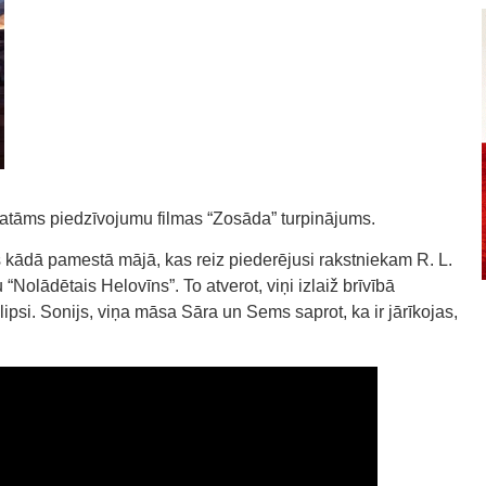
katāms piedzīvojumu filmas “Zosāda” turpinājums.
kādā pamestā mājā, kas reiz piederējusi rakstniekam R. L.
olādētais Helovīns”. To atverot, viņi izlaiž brīvībā
ipsi. Sonijs, viņa māsa Sāra un Sems saprot, ka ir jārīkojas,