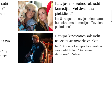
 rādīt
Latvijas kinoteātros sāk rādīt
ne”
komēdiju “Vēl dīvaināka
piektdiena”
ādīt
.
No 8. augusta Latvijas kinoteātros
būs skatāms komēdijas “Dīvainā
piektdiena”...
Latvijas kinoteātros sāk rādīt
Līgava”
trilleri “Bīstamie dzīvnieki”
No 13. jūnija Latvijas kinoteātros
sāk rādīt trilleri “Bīstamie
a “Ego
dzīvnieki”. Zefīra...
tvijai