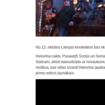
No 12. oktobra Latvijas kinoteātros būs s
Helovīna nakts. Pusaudži Sonijs un Sems 
Stainam, atrod manuskriptu ar nosaukumu “N
mošķus, kas vēlas izraisīt Helovīna apokal
pirms noticis ļaunākais.