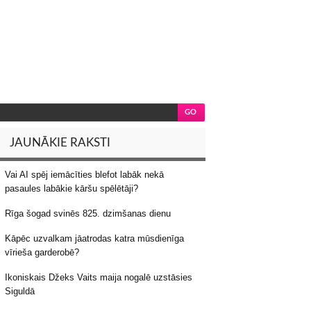
JAUNĀKIE RAKSTI
Vai AI spēj iemācīties blefot labāk nekā
pasaules labākie kāršu spēlētāji?
Rīga šogad svinēs 825. dzimšanas dienu
Kāpēc uzvalkam jāatrodas katra mūsdienīga
vīrieša garderobē?
Ikoniskais Džeks Vaits maija nogalē uzstāsies
Siguldā