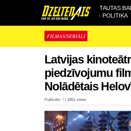
TAUTAS BA
POLITIKA
FILMAS/SERIĀLI
Latvijas kinoteāt
piedzīvojumu fil
Nolādētais Helov
Publicēts: / /
1851 views