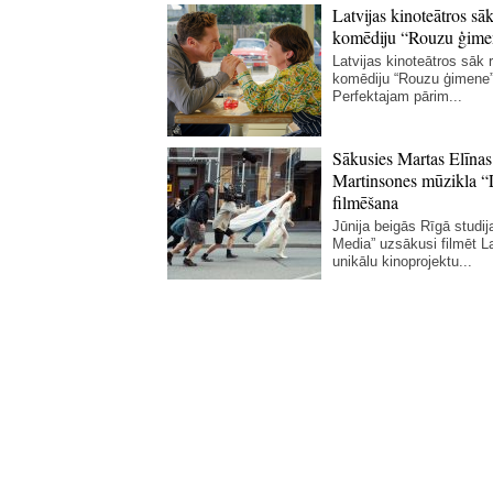
Latvijas kinoteātros sāk
komēdiju “Rouzu ģime
Latvijas kinoteātros sāk r
komēdiju “Rouzu ģimene”
Perfektajam pārim...
Sākusies Martas Elīnas
Martinsones mūzikla “
filmēšana
Jūnija beigās Rīgā studij
Media” uzsākusi filmēt La
unikālu kinoprojektu...