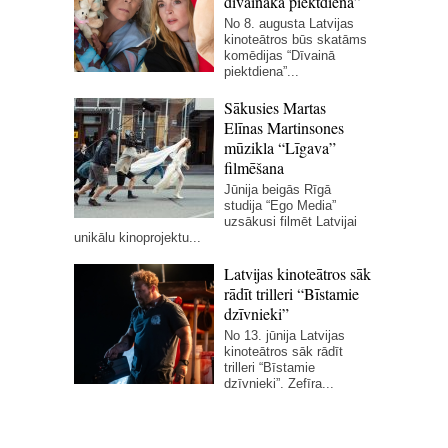
dīvaināka piektdiena”
No 8. augusta Latvijas
kinoteātros būs skatāms
komēdijas “Dīvainā
piektdiena”...
Sākusies Martas
Elīnas Martinsones
mūzikla “Līgava”
filmēšana
Jūnija beigās Rīgā
studija “Ego Media”
uzsākusi filmēt Latvijai
unikālu kinoprojektu...
Latvijas kinoteātros sāk
rādīt trilleri “Bīstamie
dzīvnieki”
No 13. jūnija Latvijas
kinoteātros sāk rādīt
trilleri “Bīstamie
dzīvnieki”. Zefīra...