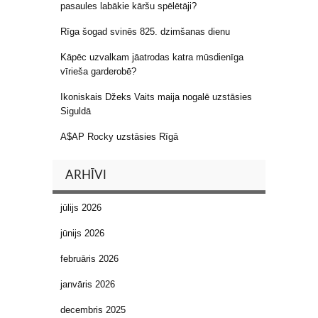
pasaules labākie kāršu spēlētāji?
Rīga šogad svinēs 825. dzimšanas dienu
Kāpēc uzvalkam jāatrodas katra mūsdienīga
vīrieša garderobē?
Ikoniskais Džeks Vaits maija nogalē uzstāsies
Siguldā
A$AP Rocky uzstāsies Rīgā
ARHĪVI
jūlijs 2026
jūnijs 2026
februāris 2026
janvāris 2026
decembris 2025