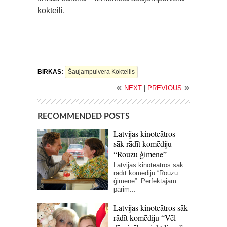
kokteili.
BIRKAS:
Šaujampulvera Kokteilis
«
»
NEXT
|
PREVIOUS
RECOMMENDED POSTS
Latvijas kinoteātros
sāk rādīt komēdiju
“Rouzu ģimene”
Latvijas kinoteātros sāk
rādīt komēdiju “Rouzu
ģimene”. Perfektajam
pārim...
Latvijas kinoteātros sāk
rādīt komēdiju “Vēl