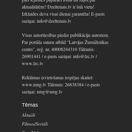
aktualitātēm? Dzeltenais.lv ir īstā vieta!
Izklaides deva visai dienai garantēta! E-pasts
saziņai: info@dzeltenais.lv
Visas autortiesības pieder publikāciju autoriem.
Par portāla saturu atbild "Latvijas Žurnālistikas
centrs", reģ. nr. 40008244310 Tālrunis:
26901441 / e-pasts saziņai: info@lzc.lv /
www.lzc.lv
Reklāmas izvietošanas iespējas skatiet:
www.nmg.lv Tālrunis: 26838384 / e-pasts
saziņai: nmg@nmg.lv
Tēmas
Aktuāli
Filmas/Seriāli