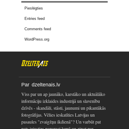
Pieslēgties
Entries feed
Comments feed
WordPress.org
Par dzeltenais.lv
Viss par un ap jaunāko, karstāko un aktuālāko
informāciju izklaides industrijā un slavenību
dzīvēs - skandāli, stāsti, jaunumi un pikantākās
fotogrāfijas. Vēlies ieskatīties Latvijas un
pasaules "zvaigžņu ikdienā"? Un varbūt pat
pats iejusties paparaci lomā un ziņot par