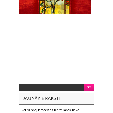
JAUNĀKIE RAKSTI
Vai AI spēj iemācīties blefot labāk nekā