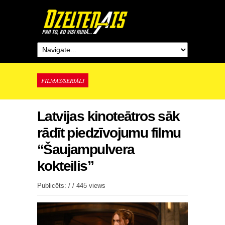
FILMAS/SERIĀLI
Latvijas kinoteātros sāk
rādīt piedzīvojumu filmu
“Šaujampulvera
kokteilis”
Publicēts: / /
445 views