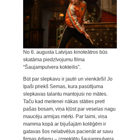
No 6. augusta Latvijas kinoteātros būs
skatāma piedzīvojumu filma
“Šaujampulvera kokteilis”.
Būt par slepkavu ir jautri un vienkārši! Jo
īpaši priekš Semas, kura pasūtījuma
slepkavas talantu mantojusi no mātes.
Taču kad meitenei nākas stāties pretī
pašas bosam, viņa kļūst par veselas nagu
maucēju armijas mērķi. Par laimi, viņa
mamma kopā ar bijušajām kolēģēm ir
gatavas šos nelabvēļus pacienāt ar savu
firmas ēdienu – izmeklētu šaujampulvera