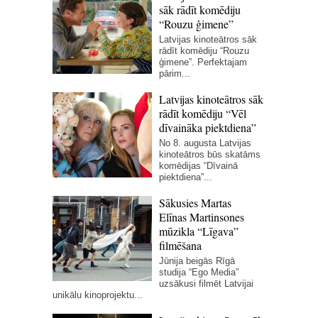
sāk rādīt komēdiju
“Rouzu ģimene”
Latvijas kinoteātros sāk
rādīt komēdiju “Rouzu
ģimene”. Perfektajam
pārim...
Latvijas kinoteātros sāk
rādīt komēdiju “Vēl
dīvaināka piektdiena”
No 8. augusta Latvijas
kinoteātros būs skatāms
komēdijas “Dīvainā
piektdiena”...
Sākusies Martas
Elīnas Martinsones
mūzikla “Līgava”
filmēšana
Jūnija beigās Rīgā
studija “Ego Media”
uzsākusi filmēt Latvijai
unikālu kinoprojektu...