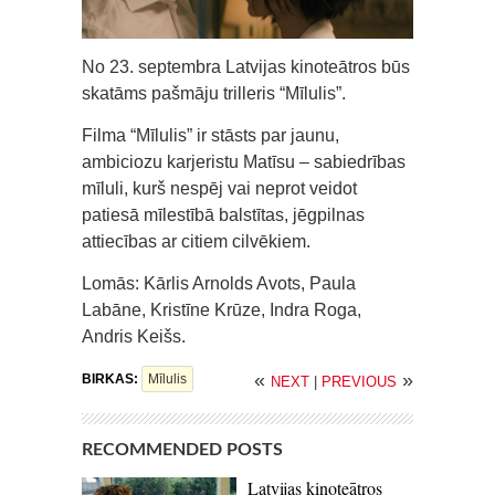
No 23. septembra Latvijas kinoteātros būs
skatāms pašmāju trilleris “Mīlulis”.
Filma “Mīlulis” ir stāsts par jaunu,
ambiciozu karjeristu Matīsu – sabiedrības
mīluli, kurš nespēj vai neprot veidot
patiesā mīlestībā balstītas, jēgpilnas
attiecības ar citiem cilvēkiem.
Lomās: Kārlis Arnolds Avots, Paula
Labāne, Kristīne Krūze, Indra Roga,
Andris Keišs.
«
»
BIRKAS:
Mīlulis
NEXT
|
PREVIOUS
RECOMMENDED POSTS
Latvijas kinoteātros