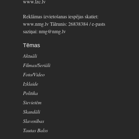
www.lzc.lv
Reklāmas izvietošanas iespējas skatiet:
www.nmg.lv Tālrunis: 26838384 / e-pasts
saziņai: nmg@nmg.lv
Tēmas
Aktuāli
Filmas/Seriāli
Foto/Video
Izklaide
Politika
Sievietēm
Skandāli
Slavenības
Tautas Balss