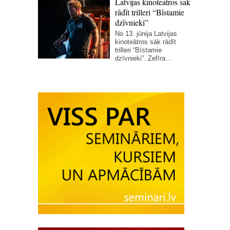
Latvijas kinoteātros sāk
rādīt trilleri “Bīstamie
dzīvnieki”
No 13. jūnija Latvijas
kinoteātros sāk rādīt
trilleri “Bīstamie
dzīvnieki”. Zefīra...