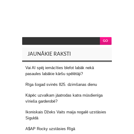
JAUNĀKIE RAKSTI
Vai AI spēj iemācīties blefot labāk nekā
pasaules labākie kāršu spēlētāji?
Rīga šogad svinēs 825. dzimšanas dienu
Kāpēc uzvalkam jāatrodas katra mūsdienīga
vīrieša garderobē?
Ikoniskais Džeks Vaits maija nogalē uzstāsies
Siguldā
A$AP Rocky uzstāsies Rīgā