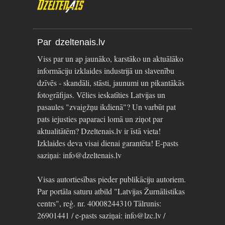
Par dzeltenais.lv
Viss par un ap jaunāko, karstāko un aktuālāko
informāciju izklaides industrijā un slavenību
dzīvēs - skandāli, stāsti, jaunumi un pikantākās
fotogrāfijas. Vēlies ieskatīties Latvijas un
pasaules "zvaigžņu ikdienā"? Un varbūt pat
pats iejusties paparaci lomā un ziņot par
aktualitātēm? Dzeltenais.lv ir īstā vieta!
Izklaides deva visai dienai garantēta! E-pasts
saziņai: info@dzeltenais.lv
Visas autortiesības pieder publikāciju autoriem.
Par portāla saturu atbild "Latvijas Žurnālistikas
centrs", reģ. nr. 40008244310 Tālrunis:
26901441 / e-pasts saziņai: info@lzc.lv /