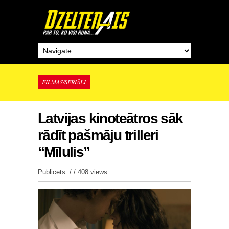
FILMAS/SERIĀLI
Latvijas kinoteātros sāk
rādīt pašmāju trilleri
“Mīlulis”
Publicēts: / /
408 views