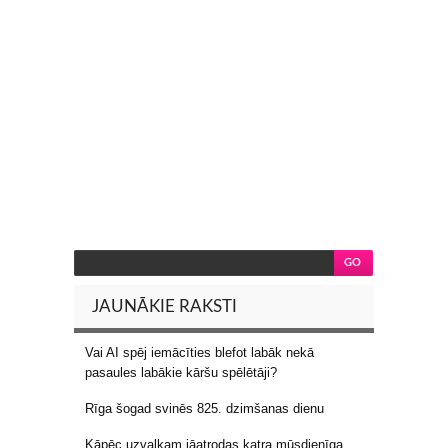
JAUNĀKIE RAKSTI
Vai AI spēj iemācīties blefot labāk nekā
pasaules labākie kāršu spēlētāji?
Rīga šogad svinēs 825. dzimšanas dienu
Kāpēc uzvalkam jāatrodas katra mūsdienīga