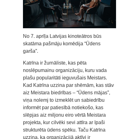
No 7. aprīļa Latvijas kinoteātros būs
skatāma pašmāju komēdija “Ūdens
garša”.
Katrīna ir žurnāliste, kas pēta
noslēpumainu organizāciju, kuru vada
plašu popularitāti ieguvušais Meistars.
Kad Katrīna uzzina par shēmām, kas stāv
aiz Meistara biedrības – “Ūdens mājas”,
viņa nolemj to izmeklēt un sabiedrību
informēt par patiesībā notiekošo, kas
slēpjas aiz miljonu eiro vērtā Meistara
projekta, kur cilvēki sevi attīra ar īpaši
strukturēta ūdens spēku. Taču Katrīna
uzzina, ka organizācijā aktīvi ir