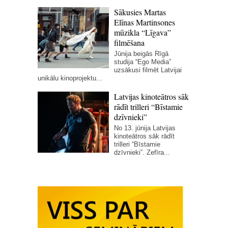
Sākusies Martas
Elīnas Martinsones
mūzikla “Līgava”
filmēšana
Jūnija beigās Rīgā
studija “Ego Media”
uzsākusi filmēt Latvijai
unikālu kinoprojektu...
Latvijas kinoteātros sāk
rādīt trilleri “Bīstamie
dzīvnieki”
No 13. jūnija Latvijas
kinoteātros sāk rādīt
trilleri “Bīstamie
dzīvnieki”. Zefīra...