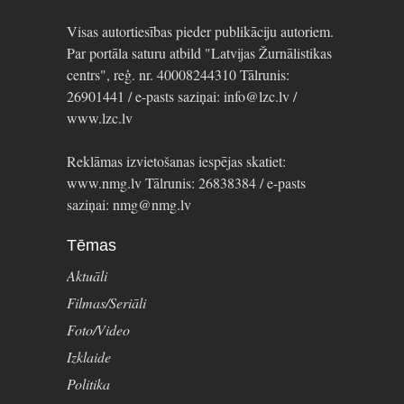
Visas autortiesības pieder publikāciju autoriem.
Par portāla saturu atbild "Latvijas Žurnālistikas
centrs", reģ. nr. 40008244310 Tālrunis:
26901441 / e-pasts saziņai: info@lzc.lv /
www.lzc.lv
Reklāmas izvietošanas iespējas skatiet:
www.nmg.lv Tālrunis: 26838384 / e-pasts
saziņai: nmg@nmg.lv
Tēmas
Aktuāli
Filmas/Seriāli
Foto/Video
Izklaide
Politika