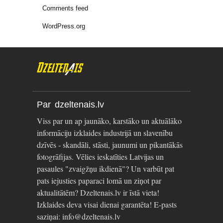
Comments feed
WordPress.org
Par dzeltenais.lv
Viss par un ap jaunāko, karstāko un aktuālāko
informāciju izklaides industrijā un slavenību
dzīvēs - skandāli, stāsti, jaunumi un pikantākās
fotogrāfijas. Vēlies ieskatīties Latvijas un
pasaules "zvaigžņu ikdienā"? Un varbūt pat
pats iejusties paparaci lomā un ziņot par
aktualitātēm? Dzeltenais.lv ir īstā vieta!
Izklaides deva visai dienai garantēta! E-pasts
saziņai: info@dzeltenais.lv