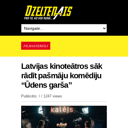
FILMAS/SERIĀLI
Latvijas kinoteātros sāk
rādīt pašmāju komēdiju
“Ūdens garša”
Publicēts: / /
1247 views