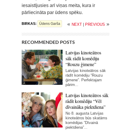
iesaistījusies arī viņas meita, kura ir
pārliecināta par ūdens spēku.
«
»
BIRKAS:
Ūdens Garša
NEXT
|
PREVIOUS
RECOMMENDED POSTS
Latvijas kinoteātros
sāk rādīt komēdiju
“Rouzu ģimene”
Latvijas kinoteātros sāk
rādīt komēdiju “Rouzu
ģimene”. Perfektajam
pārim...
Latvijas kinoteātros sāk
rādīt komēdiju “Vēl
dīvaināka piektdiena”
No 8. augusta Latvijas
kinoteātros būs skatāms
komēdijas “Dīvainā
piektdiena”...