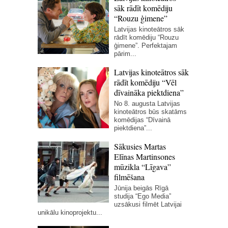
sāk rādīt komēdiju
“Rouzu ģimene”
Latvijas kinoteātros sāk
rādīt komēdiju “Rouzu
ģimene”. Perfektajam
pārim...
Latvijas kinoteātros sāk
rādīt komēdiju “Vēl
dīvaināka piektdiena”
No 8. augusta Latvijas
kinoteātros būs skatāms
komēdijas “Dīvainā
piektdiena”...
Sākusies Martas
Elīnas Martinsones
mūzikla “Līgava”
filmēšana
Jūnija beigās Rīgā
studija “Ego Media”
uzsākusi filmēt Latvijai
unikālu kinoprojektu...