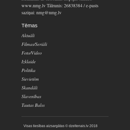
www.nmg.lv Tālrunis: 26838384 / e-pasts
saziņai: nmg@nmg.lv
Tēmas
Aktuāli
Filmas/Seriāli
Foto/Video
Izklaide
Politika
Sievietēm
Skandāli
Slavenības
Tautas Balss
Visas tiesības aizsargātas © dzeltenais.lv 2018