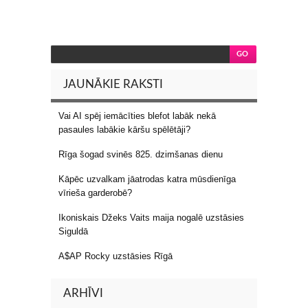
JAUNĀKIE RAKSTI
Vai AI spēj iemācīties blefot labāk nekā
pasaules labākie kāršu spēlētāji?
Rīga šogad svinēs 825. dzimšanas dienu
Kāpēc uzvalkam jāatrodas katra mūsdienīga
vīrieša garderobē?
Ikoniskais Džeks Vaits maija nogalē uzstāsies
Siguldā
A$AP Rocky uzstāsies Rīgā
ARHĪVI