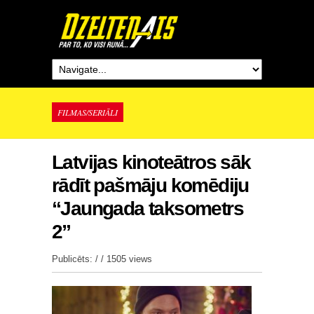
FILMAS/SERIĀLI
Latvijas kinoteātros sāk
rādīt pašmāju komēdiju
“Jaungada taksometrs
2”
Publicēts: / /
1505 views