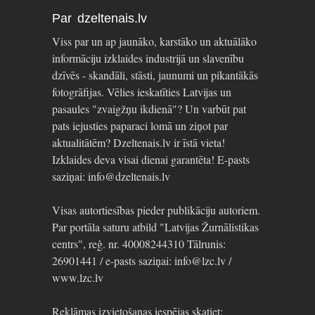
Par dzeltenais.lv
Viss par un ap jaunāko, karstāko un aktuālāko
informāciju izklaides industrijā un slavenību
dzīvēs - skandāli, stāsti, jaunumi un pikantākās
fotogrāfijas. Vēlies ieskatīties Latvijas un
pasaules "zvaigžņu ikdienā"? Un varbūt pat
pats iejusties paparaci lomā un ziņot par
aktualitātēm? Dzeltenais.lv ir īstā vieta!
Izklaides deva visai dienai garantēta! E-pasts
saziņai: info@dzeltenais.lv
Visas autortiesības pieder publikāciju autoriem.
Par portāla saturu atbild "Latvijas Žurnālistikas
centrs", reģ. nr. 40008244310 Tālrunis:
26901441 / e-pasts saziņai: info@lzc.lv /
www.lzc.lv
Reklāmas izvietošanas iespējas skatiet: