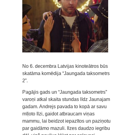
No 6. decembra Latvijas kinoteātros būs
skatāma komēdija “Jaungada taksometrs
2”.
Pagājis gads un “Jaungada taksometrs”
varoņi atkal skaita stundas līdz Jaunajam
gadam. Andrejs pavada to kopā ar savu
mīļoto Ilzi, gaidot atbraucam viņas
mammu, lai beidzot iepazītos un paziņotu
par gaidāmo mazuli. Ilzes daudzo iegribu