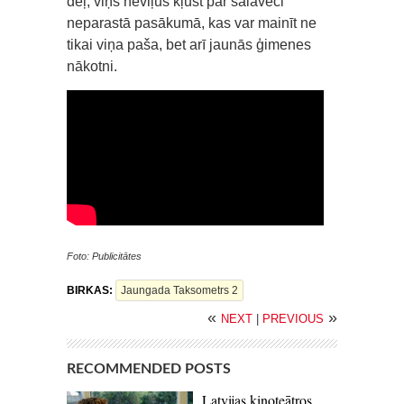
dēļ, viņš neviļus kļūst par salaveci
neparastā pasākumā, kas var mainīt ne
tikai viņa paša, bet arī jaunās ģimenes
nākotni.
Foto: Publicitātes
BIRKAS:
Jaungada Taksometrs 2
«
»
NEXT
|
PREVIOUS
RECOMMENDED POSTS
Latvijas kinoteātros