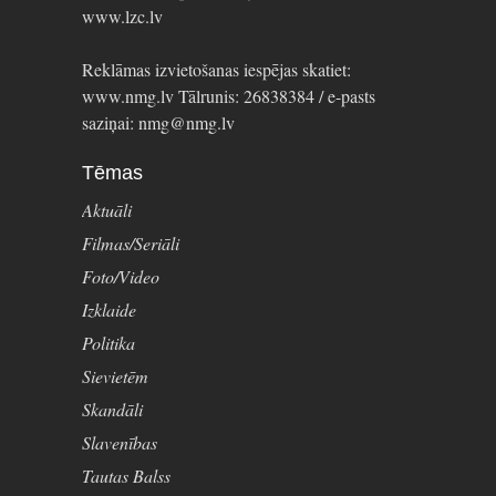
www.lzc.lv
Reklāmas izvietošanas iespējas skatiet:
www.nmg.lv Tālrunis: 26838384 / e-pasts
saziņai: nmg@nmg.lv
Tēmas
Aktuāli
Filmas/Seriāli
Foto/Video
Izklaide
Politika
Sievietēm
Skandāli
Slavenības
Tautas Balss