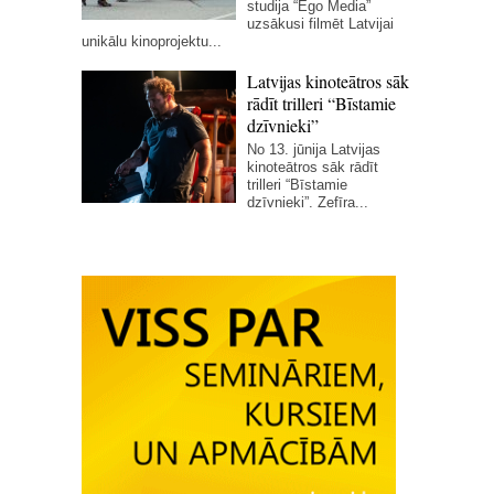
studija “Ego Media”
uzsākusi filmēt Latvijai
unikālu kinoprojektu...
Latvijas kinoteātros sāk
rādīt trilleri “Bīstamie
dzīvnieki”
No 13. jūnija Latvijas
kinoteātros sāk rādīt
trilleri “Bīstamie
dzīvnieki”. Zefīra...