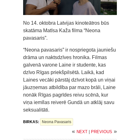
No 14. oktobra Latvijas kinoteātros būs
skatāma Matīsa Kaža filma “Neona
pavasaris”.
“Neona pavasaris” ir nospriegota jauniešu
drāma un naktsdzīves hronika. Filmas
galvenā varone Laine ir studente, kas
dzīvo Rīgas priekšpilsētā. Laikā, kad
Laines vecāki pārstāj dzīvot kopā un viņai
jāuzņemas atbildība par mazo brāli, Laine
nonāk Rīgas pagrīdes reivu scēnā, kur
viņa iemīlas reiverē Gundā un atklāj savu
seksualitāti.
BIRKAS:
Neona Pavasaris
«
»
NEXT
|
PREVIOUS