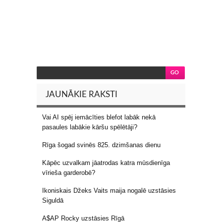
JAUNĀKIE RAKSTI
Vai AI spēj iemācīties blefot labāk nekā
pasaules labākie kāršu spēlētāji?
Rīga šogad svinēs 825. dzimšanas dienu
Kāpēc uzvalkam jāatrodas katra mūsdienīga
vīrieša garderobē?
Ikoniskais Džeks Vaits maija nogalē uzstāsies
Siguldā
A$AP Rocky uzstāsies Rīgā