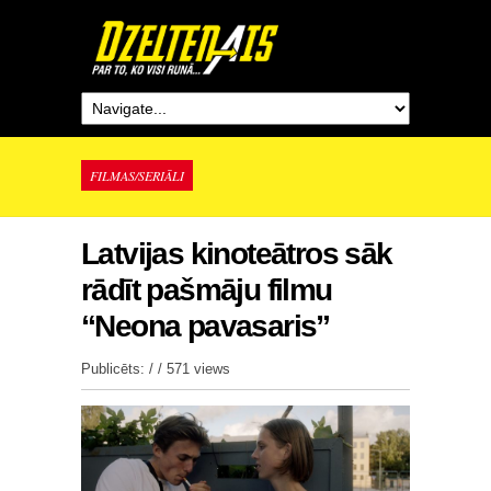
FILMAS/SERIĀLI
Latvijas kinoteātros sāk
rādīt pašmāju filmu
“Neona pavasaris”
Publicēts: / /
571 views