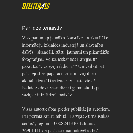
Par dzeltenais.lv
Viss par un ap jaunāko, karstāko un aktuālāko
informāciju izklaides industrijā un slavenību
dzīvēs - skandāli, stāsti, jaunumi un pikantākās
fotogrāfijas. Vēlies ieskatīties Latvijas un
pasaules "zvaigžņu ikdienā"? Un varbūt pat
pats iejusties paparaci lomā un ziņot par
aktualitātēm? Dzeltenais.lv ir īstā vieta!
Izklaides deva visai dienai garantēta! E-pasts
saziņai: info@dzeltenais.lv
Visas autortiesības pieder publikāciju autoriem.
Par portāla saturu atbild "Latvijas Žurnālistikas
centrs", reģ. nr. 40008244310 Tālrunis:
26901441 / e-pasts saziņai: info@lzc.lv /