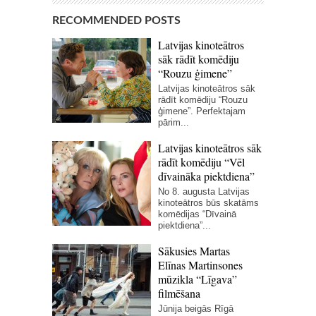
RECOMMENDED POSTS
Latvijas kinoteātros
sāk rādīt komēdiju
“Rouzu ģimene”
Latvijas kinoteātros sāk
rādīt komēdiju “Rouzu
ģimene”. Perfektajam
pārim...
Latvijas kinoteātros sāk
rādīt komēdiju “Vēl
dīvaināka piektdiena”
No 8. augusta Latvijas
kinoteātros būs skatāms
komēdijas “Dīvainā
piektdiena”...
Sākusies Martas
Elīnas Martinsones
mūzikla “Līgava”
filmēšana
Jūnija beigās Rīgā