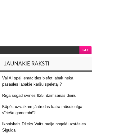
JAUNĀKIE RAKSTI
Vai AI spēj iemācīties blefot labāk nekā
pasaules labākie kāršu spēlētāji?
Rīga šogad svinēs 825. dzimšanas dienu
Kāpēc uzvalkam jāatrodas katra mūsdienīga
vīrieša garderobē?
Ikoniskais Džeks Vaits maija nogalē uzstāsies
Siguldā