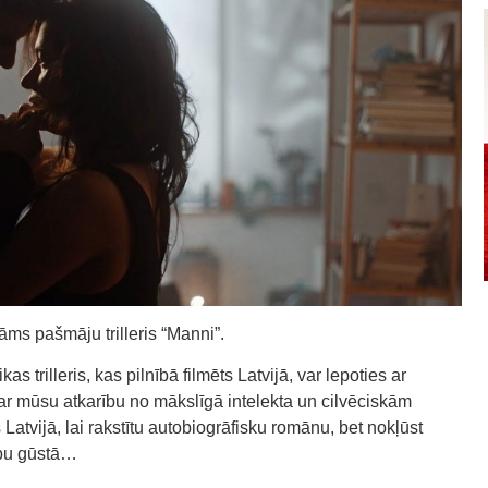
āms pašmāju trilleris “Manni”.
as trilleris, kas pilnībā filmēts Latvijā, var lepoties ar
par mūsu atkarību no mākslīgā intelekta un cilvēciskām
 Latvijā, lai rakstītu autobiogrāfisku romānu, bet nokļūst
cību gūstā…