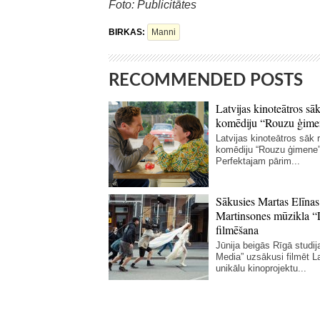
Foto: Publicitātes
BIRKAS:
Manni
RECOMMENDED POSTS
Latvijas kinoteātros sāk
komēdiju “Rouzu ģime
Latvijas kinoteātros sāk r
komēdiju “Rouzu ģimene”
Perfektajam pārim...
Sākusies Martas Elīnas
Martinsones mūzikla “
filmēšana
Jūnija beigās Rīgā studij
Media” uzsākusi filmēt La
unikālu kinoprojektu...