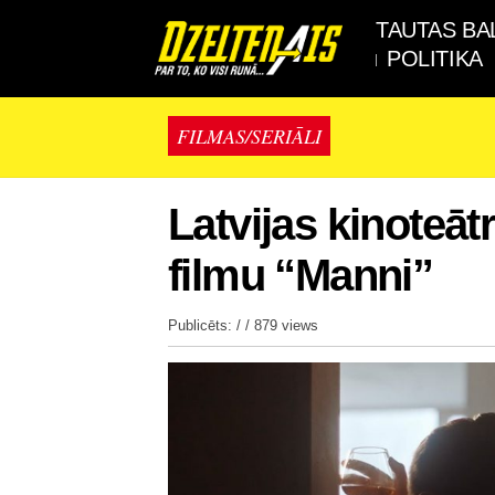
TAUTAS BA
POLITIKA
FILMAS/SERIĀLI
Latvijas kinoteāt
filmu “Manni”
Publicēts: / /
879 views