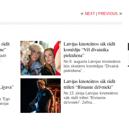
«
»
NEXT
|
PREVIOUS
 rādīt
Latvijas kinoteātros sāk rādīt
ne”
komēdiju “Vēl dīvaināka
piektdiena”
ādīt
.
No 8. augusta Latvijas kinoteātros
būs skatāms komēdijas “Dīvainā
piektdiena”...
Latvijas kinoteātros sāk rādīt
Līgava”
trilleri “Bīstamie dzīvnieki”
No 13. jūnija Latvijas kinoteātros
sāk rādīt trilleri “Bīstamie
a “Ego
dzīvnieki”. Zefīra...
tvijai