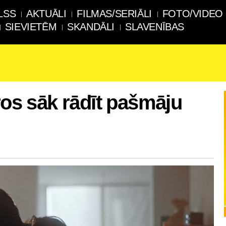
LSS
AKTUĀLI
FILMAS/SERIĀLI
FOTO/VIDEO
SIEVIETĒM
SKANDĀLI
SLAVENĪBAS
ros sāk rādīt pašmāju