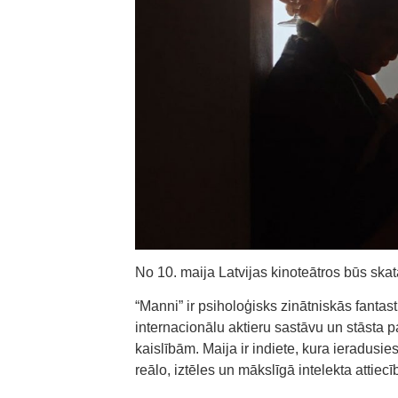
No 10. maija Latvijas kinoteātros būs skat
“Manni” ir psiholoģisks zinātniskās fantastik
internacionālu aktieru sastāvu un stāsta 
kaislībām. Maija ir indiete, kura ieradusies
reālo, iztēles un mākslīgā intelekta attie