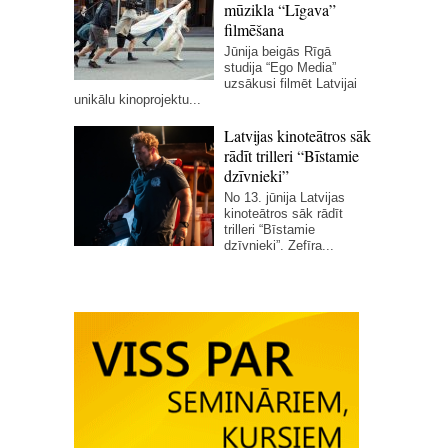
mūzikla “Līgava”
filmēšana
Jūnija beigās Rīgā
studija “Ego Media”
uzsākusi filmēt Latvijai
unikālu kinoprojektu...
Latvijas kinoteātros sāk
rādīt trilleri “Bīstamie
dzīvnieki”
No 13. jūnija Latvijas
kinoteātros sāk rādīt
trilleri “Bīstamie
dzīvnieki”. Zefīra...