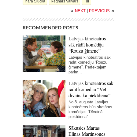
Ināra Slucka
Regnārs Vaivars
Tur
«
»
NEXT
|
PREVIOUS
RECOMMENDED POSTS
Latvijas kinoteātros
sāk rādīt komēdiju
“Rouzu ģimene”
Latvijas kinoteātros sāk
rādīt komēdiju “Rouzu
ģimene”. Perfektajam
pārim...
Latvijas kinoteātros sāk
rādīt komēdiju “Vēl
dīvaināka piektdiena”
No 8. augusta Latvijas
kinoteātros būs skatāms
komēdijas “Dīvainā
piektdiena”...
Sākusies Martas
Elīnas Martinsones