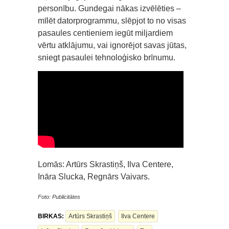
personību. Gundegai nākas izvēlēties –
mīlēt datorprogrammu, slēpjot to no visas
pasaules centieniem iegūt miljardiem
vērtu atklājumu, vai ignorējot savas jūtas,
sniegt pasaulei tehnoloģisko brīnumu.
Lomās: Artūrs Skrastiņš, Ilva Centere,
Ināra Slucka, Regnārs Vaivars.
Foto: Publicitātes
BIRKAS:
Artūrs Skrastiņš
Ilva Centere