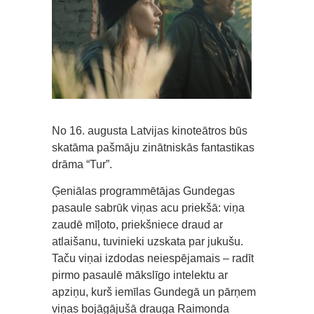
No 16. augusta Latvijas kinoteātros būs
skatāma pašmāju zinātniskās fantastikas
drāma “Tur”.
Ģeniālas programmētājas Gundegas
pasaule sabrūk viņas acu priekšā: viņa
zaudē mīļoto, priekšniece draud ar
atlaišanu, tuvinieki uzskata par jukušu.
Taču viņai izdodas neiespējamais – radīt
pirmo pasaulē mākslīgo intelektu ar
apziņu, kurš iemīlas Gundegā un pārņem
viņas bojāgājušā drauga Raimonda