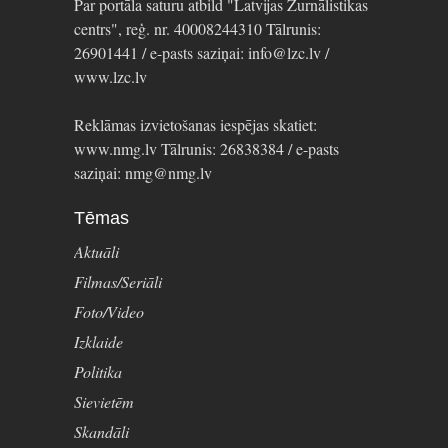
Par portāla saturu atbild "Latvijas Žurnālistikas
centrs", reģ. nr. 40008244310 Tālrunis:
26901441 / e-pasts saziņai: info@lzc.lv /
www.lzc.lv
Reklāmas izvietošanas iespējas skatiet:
www.nmg.lv Tālrunis: 26838384 / e-pasts
saziņai: nmg@nmg.lv
Tēmas
Aktuāli
Filmas/Seriāli
Foto/Video
Izklaide
Politika
Sievietēm
Skandāli