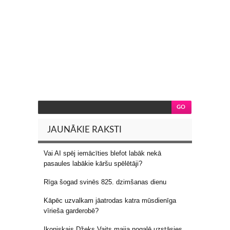
JAUNĀKIE RAKSTI
Vai AI spēj iemācīties blefot labāk nekā
pasaules labākie kāršu spēlētāji?
Rīga šogad svinēs 825. dzimšanas dienu
Kāpēc uzvalkam jāatrodas katra mūsdienīga
vīrieša garderobē?
Ikoniskais Džeks Vaits maija nogalē uzstāsies