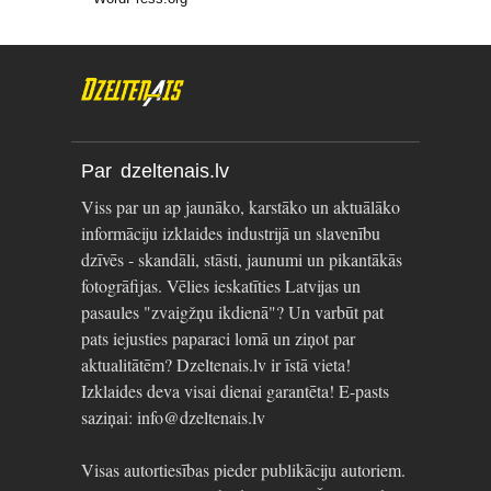
Par dzeltenais.lv
Viss par un ap jaunāko, karstāko un aktuālāko
informāciju izklaides industrijā un slavenību
dzīvēs - skandāli, stāsti, jaunumi un pikantākās
fotogrāfijas. Vēlies ieskatīties Latvijas un
pasaules "zvaigžņu ikdienā"? Un varbūt pat
pats iejusties paparaci lomā un ziņot par
aktualitātēm? Dzeltenais.lv ir īstā vieta!
Izklaides deva visai dienai garantēta! E-pasts
saziņai: info@dzeltenais.lv
Visas autortiesības pieder publikāciju autoriem.