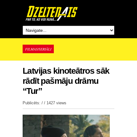
FILMAS/SERIĀLI
Latvijas kinoteātros sāk
rādīt pašmāju drāmu
“Tur”
Publicēts: / /
1427 views