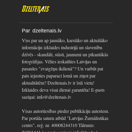
Par dzeltenais.lv
Viss par un ap jaunāko, karstāko un aktuālāko
informāciju izklaides industrijā un slavenību
dzīvēs - skandāli, stāsti, jaunumi un pikantākās
fotogrāfijas. Vēlies ieskatīties Latvijas un
pasaules "zvaigžņu ikdienā"? Un varbūt pat
pats iejusties paparaci lomā un ziņot par
aktualitātēm? Dzeltenais.lv ir īstā vieta!
Izklaides deva visai dienai garantēta! E-pasts
saziņai: info@dzeltenais.lv
Visas autortiesības pieder publikāciju autoriem.
Par portāla saturu atbild "Latvijas Žurnālistikas
centrs", reģ. nr. 40008244310 Tālrunis: