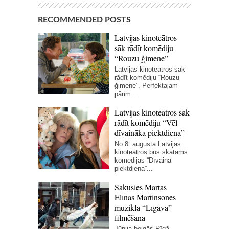
RECOMMENDED POSTS
Latvijas kinoteātros
sāk rādīt komēdiju
“Rouzu ģimene”
Latvijas kinoteātros sāk
rādīt komēdiju “Rouzu
ģimene”. Perfektajam
pārim...
Latvijas kinoteātros sāk
rādīt komēdiju “Vēl
dīvaināka piektdiena”
No 8. augusta Latvijas
kinoteātros būs skatāms
komēdijas “Dīvainā
piektdiena”...
Sākusies Martas
Elīnas Martinsones
mūzikla “Līgava”
filmēšana
Jūnija beigās Rīgā