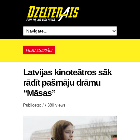
FILMAS/SERIĀLI
Latvijas kinoteātros sāk
rādīt pašmāju drāmu
“Māsas”
Publicēts: / /
380 views