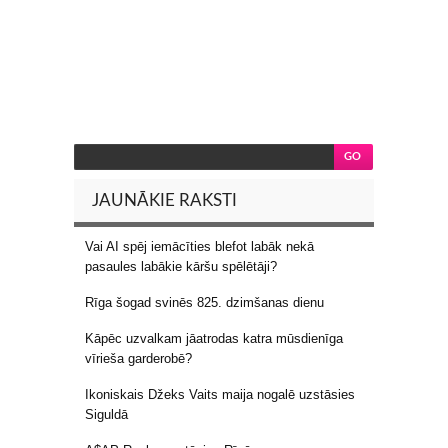
JAUNĀKIE RAKSTI
Vai AI spēj iemācīties blefot labāk nekā
pasaules labākie kāršu spēlētāji?
Rīga šogad svinēs 825. dzimšanas dienu
Kāpēc uzvalkam jāatrodas katra mūsdienīga
vīrieša garderobē?
Ikoniskais Džeks Vaits maija nogalē uzstāsies
Siguldā