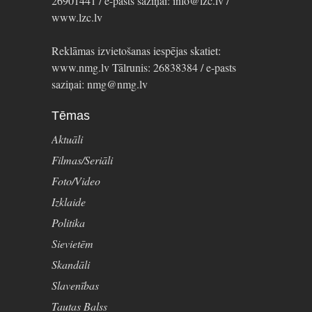
26901441 / e-pasts saziņai: info@lzc.lv /
www.lzc.lv
Reklāmas izvietošanas iespējas skatiet:
www.nmg.lv Tālrunis: 26838384 / e-pasts
saziņai: nmg@nmg.lv
Tēmas
Aktuāli
Filmas/Seriāli
Foto/Video
Izklaide
Politika
Sievietēm
Skandāli
Slavenības
Tautas Balss