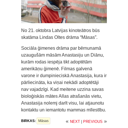
No 21. oktobra Latvijas kinoteātros būs
skatāma Lindas Oltes drāma “Māsas”.
Sociāla ģimenes drāma par bērnunamā
uzaugušām māsām Anastasiju un Diānu,
kurām rodas iespēja tikt adoptētām
amerikāņu ģimenē. Filmas galvenā
varone ir dumpinieciskā Anastasija, kura ir
pārliecināta, ka viņai nekādi adoptētāji
nav vajadzīgi. Kad meitene uzzina savas
bioloģiskās mātes Allas atrašanās vietu,
Anastasija nolemj darīt visu, lai atjaunotu
kontaktu un iemantotu mammas mīlestību.
«
»
BIRKAS:
Māsas
NEXT
|
PREVIOUS