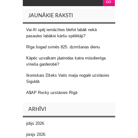
JAUNĀKIE RAKSTI
Vai AI spēj iemācīties blefot labāk nekā
pasaules labākie kāršu spēlētāji?
Rīga šogad svinēs 825. dzimšanas dienu
Kāpēc uzvalkam jāatrodas katra mūsdienīga
vīrieša garderobē?
Ikoniskais Džeks Vaits maija nogalē uzstāsies
Siguldā
A$AP Rocky uzstāsies Rīgā
ARHĪVI
jūlijs 2026
jūnijs 2026