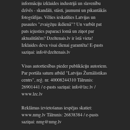
informāciju izklaides industrijā un slavenību
dzīvēs - skandāli, stāsti, jaunumi un pikantākās
fotogrāfijas. Vēlies ieskatīties Latvijas un
pasaules "zvaigžņu ikdienā"? Un varbūt pat
pats iejusties paparaci lomā un ziņot par
aktualitātēm? Dzeltenais.lv ir īstā vieta!
Izklaides deva visai dienai garantēta! E-pasts
saziņai: info@dzeltenais.lv
Visas autortiesības pieder publikāciju autoriem.
Par portāla saturu atbild "Latvijas Žurnālistikas
centrs", reģ. nr. 40008244310 Tālrunis:
26901441 / e-pasts saziņai: info@lzc.lv /
www.lzc.lv
Reklāmas izvietošanas iespējas skatiet:
www.nmg.lv Tālrunis: 26838384 / e-pasts
saziņai: nmg@nmg.lv