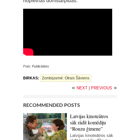
nopietnas domstarpības.
Foto: Publicitātes
BIRKAS:
Zombijzemē: Otrais Šāviens
«
»
NEXT
|
PREVIOUS
RECOMMENDED POSTS
Latvijas kinoteātros
sāk rādīt komēdiju
“Rouzu ģimene”
Latvijas kinoteātros sāk