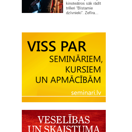
kinoteātros sāk rādīt
trilleri “Bīstamie
dzīvnieki”. Zefīra...