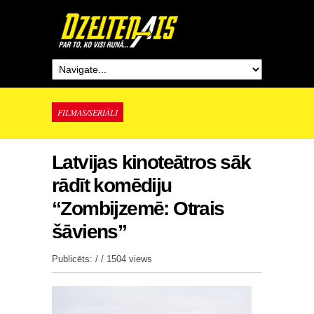
FILMAS/SERIĀLI
Latvijas kinoteātros sāk
rādīt komēdiju
“Zombijzemē: Otrais
šāviens”
Publicēts: / /
1504 views