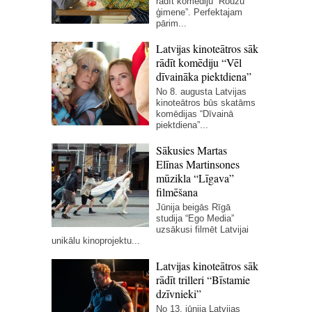
rādīt komēdiju “Rouzu
ģimene”. Perfektajam
pārim...
Latvijas kinoteātros sāk
rādīt komēdiju “Vēl
dīvaināka piektdiena”
No 8. augusta Latvijas
kinoteātros būs skatāms
komēdijas “Dīvainā
piektdiena”...
Sākusies Martas
Elīnas Martinsones
mūzikla “Līgava”
filmēšana
Jūnija beigās Rīgā
studija “Ego Media”
uzsākusi filmēt Latvijai
unikālu kinoprojektu...
Latvijas kinoteātros sāk
rādīt trilleri “Bīstamie
dzīvnieki”
No 13. jūnija Latvijas