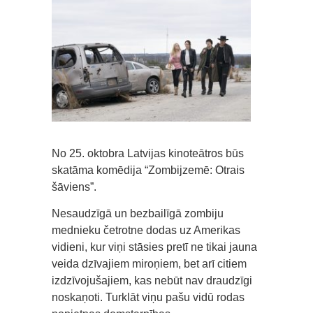
No 25. oktobra Latvijas kinoteātros būs
skatāma komēdija “Zombijzemē: Otrais
šāviens”.
Nesaudzīgā un bezbailīgā zombiju
mednieku četrotne dodas uz Amerikas
vidieni, kur viņi stāsies pretī ne tikai jauna
veida dzīvajiem miroņiem, bet arī citiem
izdzīvojušajiem, kas nebūt nav draudzīgi
noskaņoti. Turklāt viņu pašu vidū rodas