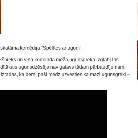
 skatāma komēdija “Spēlītes ar uguni”.
kšnieks un viņa komanda meža ugunsgrēkā izglābj trīs
s rūdītākais ugunsdzēsējs nav gatavs tādam pārbaudījumam,
Izrādās, ka bērni paši mēdz uzvesties kā mazi ugunsgrēki –