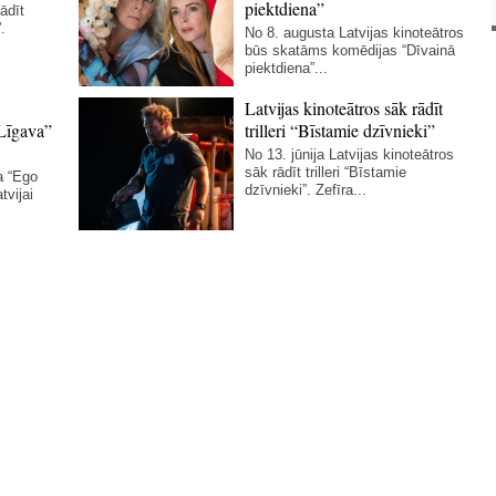
piektdiena”
ādīt
.
No 8. augusta Latvijas kinoteātros
būs skatāms komēdijas “Dīvainā
piektdiena”...
Latvijas kinoteātros sāk rādīt
Līgava”
trilleri “Bīstamie dzīvnieki”
No 13. jūnija Latvijas kinoteātros
sāk rādīt trilleri “Bīstamie
a “Ego
dzīvnieki”. Zefīra...
tvijai