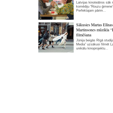
Latvijas kinoteātros sāk r
komēdiju “Rouzu ģimene”
Perfektajam pārim...
Sākusies Martas Elīnas
Martinsones mūzikla “
filmēšana
Jūnija beigās Rīgā studij
Media” uzsākusi filmēt La
unikālu kinoprojektu...