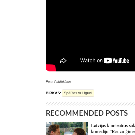
Foto: Publicitātes
BIRKAS:
Spēlītes Ar Uguni
RECOMMENDED POSTS
Latvijas kinoteātros sāk
komēdiju “Rouzu ģime