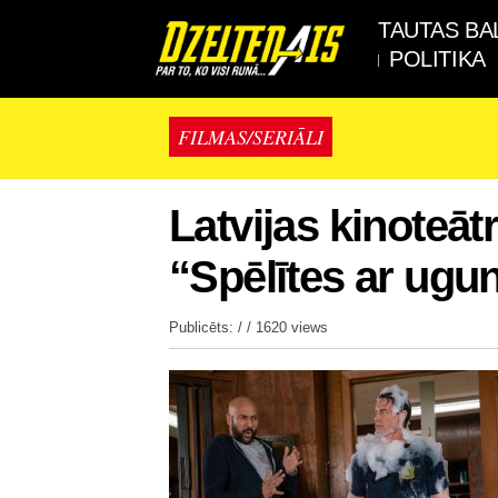
TAUTAS BA
POLITIKA
FILMAS/SERIĀLI
Latvijas kinoteāt
“Spēlītes ar ugun
Publicēts: / /
1620 views