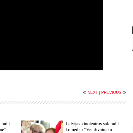
«
»
NEXT
|
PREVIOUS
 rādīt
Latvijas kinoteātros sāk rādīt
ne”
komēdiju “Vēl dīvaināka