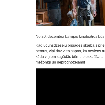
No 20. decembra Latvijas kinoteātros būs
Kad ugunsdzēsēju brigādes skarbais prie
bērnus, viņi drīz vien saprot, ka nevien
kādu viņiem sagādās bērnu pieskatīšana! 
mežonīgi un neprognozējami!