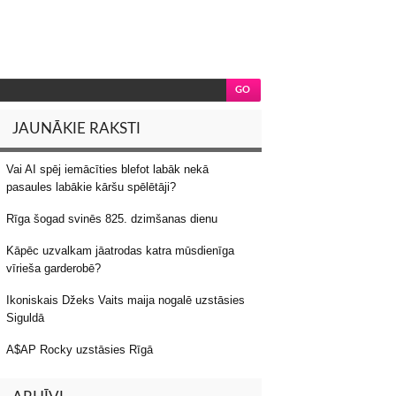
JAUNĀKIE RAKSTI
Vai AI spēj iemācīties blefot labāk nekā
pasaules labākie kāršu spēlētāji?
Rīga šogad svinēs 825. dzimšanas dienu
Kāpēc uzvalkam jāatrodas katra mūsdienīga
vīrieša garderobē?
Ikoniskais Džeks Vaits maija nogalē uzstāsies
Siguldā
A$AP Rocky uzstāsies Rīgā