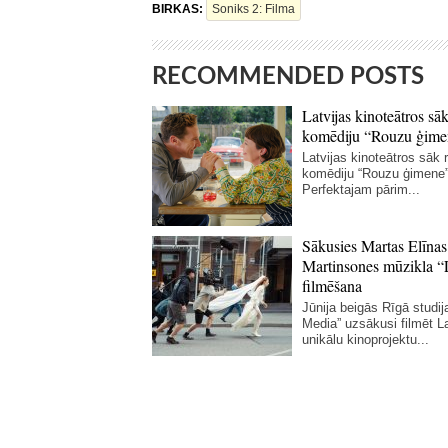
BIRKAS:
Soniks 2: Filma
RECOMMENDED POSTS
Latvijas kinoteātros sāk
komēdiju “Rouzu ģime
Latvijas kinoteātros sāk r
komēdiju “Rouzu ģimene”
Perfektajam pārim...
Sākusies Martas Elīnas
Martinsones mūzikla “
filmēšana
Jūnija beigās Rīgā studij
Media” uzsākusi filmēt La
unikālu kinoprojektu...