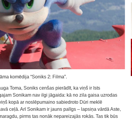
tāma komēdija “Soniks 2: Filma”.
uga Toma, Soniks cenšas pierādīt, ka viņš ir īsts
ajam Sonikam nav ilgi jāgaida: kā no zila gaisa uzrodas
z viņš kopā ar noslēpumaino sabiedroto Dūri meklē
savā ceļā. Arī Sonikam ir jauns palīgs – lapsiņa vārdā Aste,
 smaragdu, pirms tas nonāk nepareizajās rokās. Tas tik būs