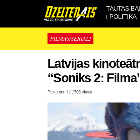
TAUTAS BA
POLITIKA
FILMAS/SERIĀLI
Latvijas kinoteāt
“Soniks 2: Filma
Publicēts: / /
1705 views