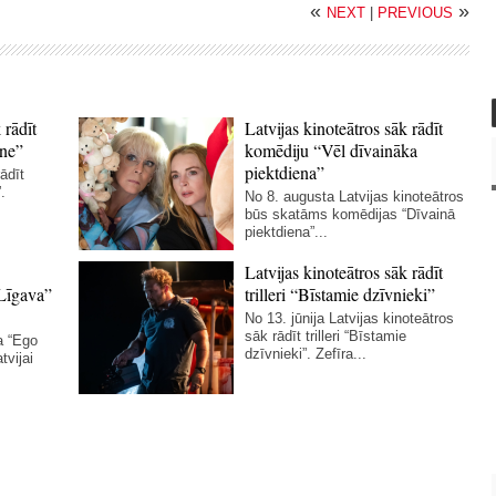
«
»
NEXT
|
PREVIOUS
 rādīt
Latvijas kinoteātros sāk rādīt
ne”
komēdiju “Vēl dīvaināka
piektdiena”
ādīt
.
No 8. augusta Latvijas kinoteātros
būs skatāms komēdijas “Dīvainā
piektdiena”...
Latvijas kinoteātros sāk rādīt
Līgava”
trilleri “Bīstamie dzīvnieki”
No 13. jūnija Latvijas kinoteātros
sāk rādīt trilleri “Bīstamie
a “Ego
dzīvnieki”. Zefīra...
tvijai