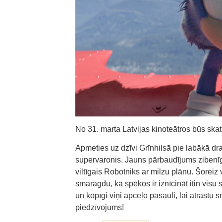
No 31. marta Latvijas kinoteātros būs ska
Apmeties uz dzīvi Grīnhilsā pie labākā dra
supervaronis. Jauns pārbaudījums zibenīg
viltīgais Robotniks ar milzu plānu. Šorei
smaragdu, kā spēkos ir iznīcināt itin visu 
un kopīgi viņi apceļo pasauli, lai atrastu
piedzīvojums!