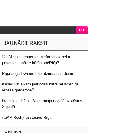
JAUNĀKIE RAKSTI
Vai AI spēj iemācīties blefot labāk nekā
pasaules labākie kāršu spēlētāji?
Rīga šogad svinēs 825. dzimšanas dienu
Kāpēc uzvalkam jāatrodas katra mūsdienīga
vīrieša garderobē?
Ikoniskais Džeks Vaits maija nogalē uzstāsies
Siguldā
A$AP Rocky uzstāsies Rīgā