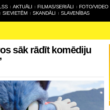
LSS
AKTUĀLI
FILMAS/SERIĀLI
FOTO/VIDEO
SIEVIETĒM
SKANDĀLI
SLAVENĪBAS
ros sāk rādīt komēdiju
”