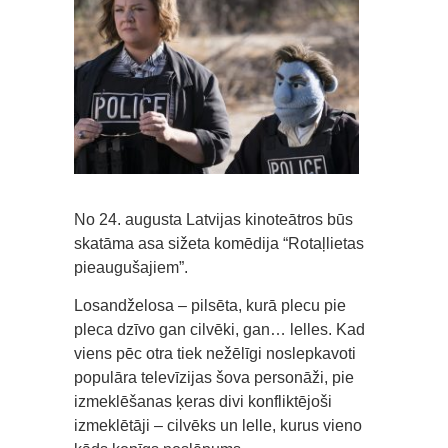
No 24. augusta Latvijas kinoteātros būs
skatāma asa sižeta komēdija “Rotaļlietas
pieaugušajiem”.
Losandželosa – pilsēta, kurā plecu pie
pleca dzīvo gan cilvēki, gan… lelles. Kad
viens pēc otra tiek nežēlīgi noslepkavoti
populāra televīzijas šova personāži, pie
izmeklēšanas ķeras divi konfliktējoši
izmeklētāji – cilvēks un lelle, kurus vieno