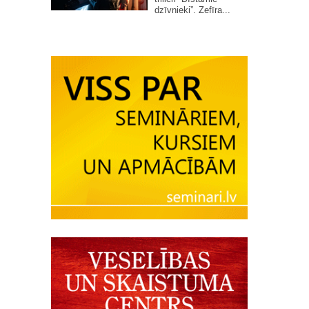
dzīvnieki”. Zefīra...