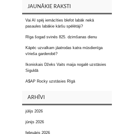
JAUNĀKIE RAKSTI
Vai AI spēj iemācīties blefot labāk nekā
pasaules labākie kāršu spēlētāji?
Rīga šogad svinēs 825. dzimšanas dienu
Kāpēc uzvalkam jāatrodas katra mūsdienīga
vīrieša garderobē?
Ikoniskais Džeks Vaits maija nogalē uzstāsies
Siguldā
A$AP Rocky uzstāsies Rīgā
ARHĪVI
jūlijs 2026
jūnijs 2026
februāris 2026