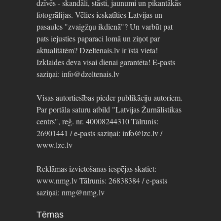
dzīvēs - skandāli, stāsti, jaunumi un pikantākās
fotogrāfijas. Vēlies ieskatīties Latvijas un
pasaules "zvaigžņu ikdienā"? Un varbūt pat
pats iejusties paparaci lomā un ziņot par
aktualitātēm? Dzeltenais.lv ir īstā vieta!
Izklaides deva visai dienai garantēta! E-pasts
saziņai: info@dzeltenais.lv
Visas autortiesības pieder publikāciju autoriem.
Par portāla saturu atbild "Latvijas Žurnālistikas
centrs", reģ. nr. 40008244310 Tālrunis:
26901441 / e-pasts saziņai: info@lzc.lv /
www.lzc.lv
Reklāmas izvietošanas iespējas skatiet:
www.nmg.lv Tālrunis: 26838384 / e-pasts
saziņai: nmg@nmg.lv
Tēmas