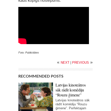
kāds kopīgs noslēpums.
Foto: Publicitātes
«
»
NEXT
|
PREVIOUS
RECOMMENDED POSTS
Latvijas kinoteātros
sāk rādīt komēdiju
“Rouzu ģimene”
Latvijas kinoteātros sāk
rādīt komēdiju “Rouzu
ģimene”. Perfektajam