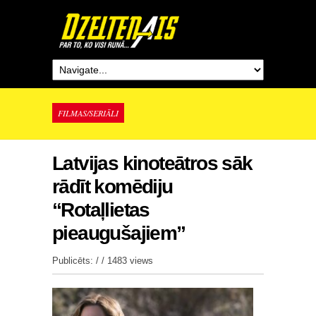
FILMAS/SERIĀLI
Latvijas kinoteātros sāk
rādīt komēdiju
“Rotaļlietas
pieaugušajiem”
Publicēts: / /
1483 views