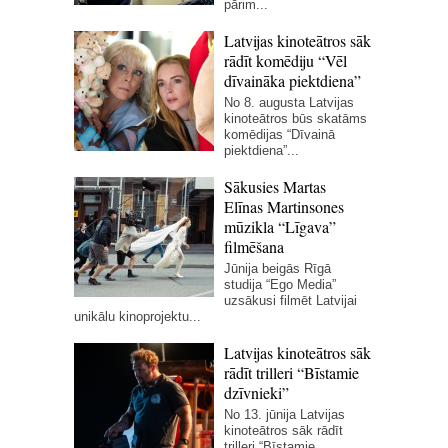
pārim...
Latvijas kinoteātros sāk
rādīt komēdiju “Vēl
dīvaināka piektdiena”
No 8. augusta Latvijas
kinoteātros būs skatāms
komēdijas “Dīvainā
piektdiena”...
Sākusies Martas
Elīnas Martinsones
mūzikla “Līgava”
filmēšana
Jūnija beigās Rīgā
studija “Ego Media”
uzsākusi filmēt Latvijai
unikālu kinoprojektu...
Latvijas kinoteātros sāk
rādīt trilleri “Bīstamie
dzīvnieki”
No 13. jūnija Latvijas
kinoteātros sāk rādīt
trilleri “Bīstamie