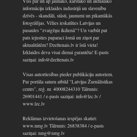
Viss par un ap jaunāko, karstāko un aktuālāko
informāciju izklaides industrijā un slavenību
dzīvēs - skandāli, stāsti, jaunumi un pikantākās
fotogrāfijas. Vēlies ieskatīties Latvijas un
pasaules "zvaigžņu ikdienā"? Un varbūt pat
pats iejusties paparaci lomā un ziņot par
aktualitātēm? Dzeltenais.lv ir īstā vieta!
Izklaides deva visai dienai garantēta! E-pasts
saziņai: info@dzeltenais.lv
Visas autortiesības pieder publikāciju autoriem.
Par portāla saturu atbild "Latvijas Žurnālistikas
centrs", reģ. nr. 40008244310 Tālrunis:
26901441 / e-pasts saziņai: info@lzc.lv /
www.lzc.lv
Reklāmas izvietošanas iespējas skatiet:
www.nmg.lv Tālrunis: 26838384 / e-pasts
saziņai: nmg@nmg.lv