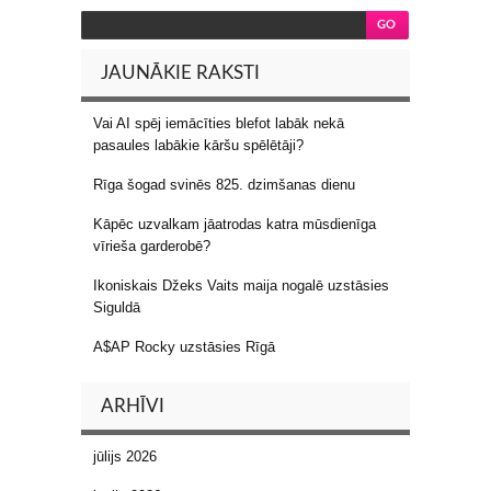
JAUNĀKIE RAKSTI
Vai AI spēj iemācīties blefot labāk nekā
pasaules labākie kāršu spēlētāji?
Rīga šogad svinēs 825. dzimšanas dienu
Kāpēc uzvalkam jāatrodas katra mūsdienīga
vīrieša garderobē?
Ikoniskais Džeks Vaits maija nogalē uzstāsies
Siguldā
A$AP Rocky uzstāsies Rīgā
ARHĪVI
jūlijs 2026