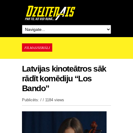
FILMAS/SERIĀLI
Latvijas kinoteātros sāk
rādīt komēdiju “Los
Bando”
Publicēts: / /
1184 views