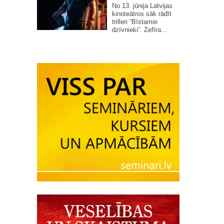
No 13. jūnija Latvijas
kinoteātros sāk rādīt
trilleri “Bīstamie
dzīvnieki”. Zefīra...