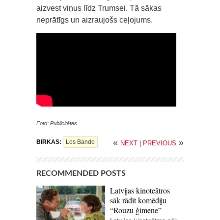
aizvest viņus līdz Trumsei. Tā sākas
neprātīgs un aizraujošs ceļojums.
Foto: Publicitātes
«
»
BIRKAS:
Los Bando
NEXT
|
PREVIOUS
RECOMMENDED POSTS
Latvijas kinoteātros
sāk rādīt komēdiju
“Rouzu ģimene”