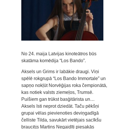
No 24. maija Latvijas kinoteātros būs
skatāma komēdija “Los Bando”.
Aksels un Grims ir labākie draugi. Viņi
spēlē rokgrupā “Los Bando Immortale” un
sapņo nokļūt Norvēģijas roka čempionātā,
kas notiek valsts ziemeļos, Trumsē.
Puišiem gan trūkst basģitārista un…
Aksels īsti neprot dziedāt. Taču pēkšņi
grupai vēlas pievienoties deviņgadīgā
čelliste Tilda, savukārt vietējais sacīkšu
braucējs Martins Negaidīti piesakās