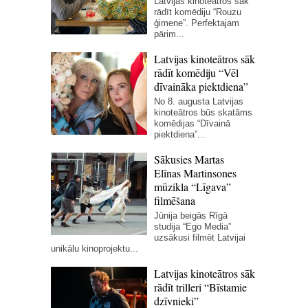
Latvijas kinoteātros sāk
rādīt komēdiju “Rouzu
ģimene”. Perfektajam
pārim...
Latvijas kinoteātros sāk
rādīt komēdiju “Vēl
dīvaināka piektdiena”
No 8. augusta Latvijas
kinoteātros būs skatāms
komēdijas “Dīvainā
piektdiena”...
Sākusies Martas
Elīnas Martinsones
mūzikla “Līgava”
filmēšana
Jūnija beigās Rīgā
studija “Ego Media”
uzsākusi filmēt Latvijai
unikālu kinoprojektu...
Latvijas kinoteātros sāk
rādīt trilleri “Bīstamie
dzīvnieki”