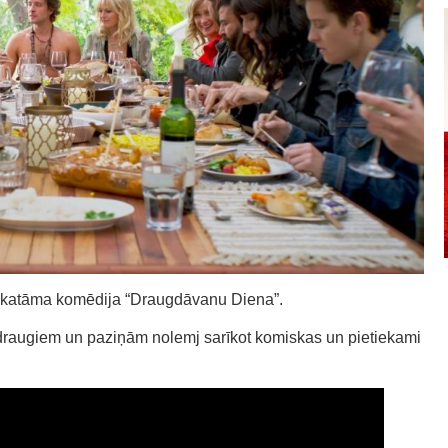
 skatāma komēdija “Draugdāvanu Diena”.
 draugiem un paziņām nolemj sarīkot komiskas un pietiekami