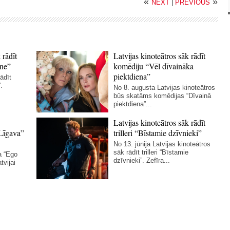
«
»
NEXT
|
PREVIOUS
 rādīt
Latvijas kinoteātros sāk rādīt
ne”
komēdiju “Vēl dīvaināka
piektdiena”
ādīt
.
No 8. augusta Latvijas kinoteātros
būs skatāms komēdijas “Dīvainā
piektdiena”...
Latvijas kinoteātros sāk rādīt
Līgava”
trilleri “Bīstamie dzīvnieki”
No 13. jūnija Latvijas kinoteātros
sāk rādīt trilleri “Bīstamie
a “Ego
dzīvnieki”. Zefīra...
tvijai