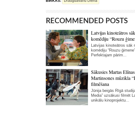
BIRKAS:
Draugdāvanu Diena
RECOMMENDED POSTS
Latvijas kinoteātros sāk
komēdiju “Rouzu ģime
Latvijas kinoteātros sāk r
komēdiju “Rouzu ģimene”
Perfektajam pārim...
Sākusies Martas Elīnas
Martinsones mūzikla “
filmēšana
Jūnija beigās Rīgā studij
Media” uzsākusi filmēt La
unikālu kinoprojektu...