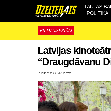
TAUTAS BA
POLITIKA
FILMAS/SERIĀLI
Latvijas kinoteāt
“Draugdāvanu D
Publicēts: / /
513 views