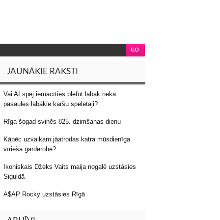
JAUNĀKIE RAKSTI
Vai AI spēj iemācīties blefot labāk nekā
pasaules labākie kāršu spēlētāji?
Rīga šogad svinēs 825. dzimšanas dienu
Kāpēc uzvalkam jāatrodas katra mūsdienīga
vīrieša garderobē?
Ikoniskais Džeks Vaits maija nogalē uzstāsies
Siguldā
A$AP Rocky uzstāsies Rīgā