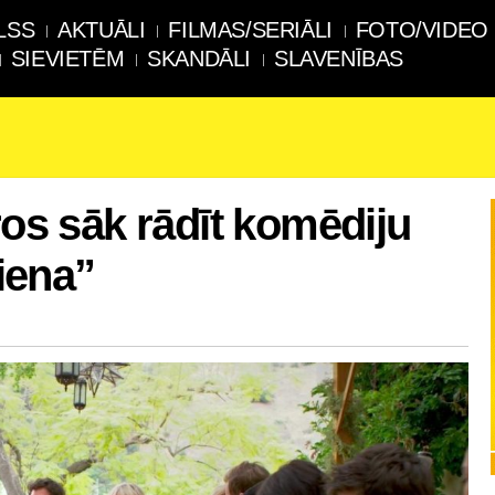
LSS
AKTUĀLI
FILMAS/SERIĀLI
FOTO/VIDEO
SIEVIETĒM
SKANDĀLI
SLAVENĪBAS
ros sāk rādīt komēdiju
iena”