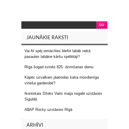
JAUNĀKIE RAKSTI
Vai AI spēj iemācīties blefot labāk nekā
pasaules labākie kāršu spēlētāji?
Rīga šogad svinēs 825. dzimšanas dienu
Kāpēc uzvalkam jāatrodas katra mūsdienīga
vīrieša garderobē?
Ikoniskais Džeks Vaits maija nogalē uzstāsies
Siguldā
A$AP Rocky uzstāsies Rīgā
ARHĪVI