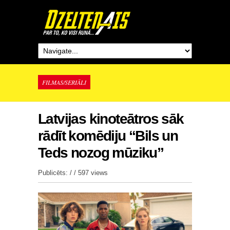
FILMAS/SERIĀLI
Latvijas kinoteātros sāk
rādīt komēdiju “Bils un
Teds nozog mūziku”
Publicēts: / /
597 views