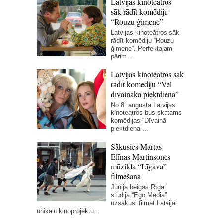
Latvijas kinoteātros
sāk rādīt komēdiju
“Rouzu ģimene”
Latvijas kinoteātros sāk
rādīt komēdiju “Rouzu
ģimene”. Perfektajam
pārim...
Latvijas kinoteātros sāk
rādīt komēdiju “Vēl
dīvaināka piektdiena”
No 8. augusta Latvijas
kinoteātros būs skatāms
komēdijas “Dīvainā
piektdiena”...
Sākusies Martas
Elīnas Martinsones
mūzikla “Līgava”
filmēšana
Jūnija beigās Rīgā
studija “Ego Media”
uzsākusi filmēt Latvijai
unikālu kinoprojektu...