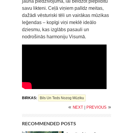
jaunā piedzīvojumā, lai beidzot piepildītu
savu likteni. Ceļā viņiem palīdz meitas,
dažādi vēsturiski tēli un vairākas mūzikas
leģendas – kopīgi viņi meklē ideālo
dziesmu, kas izglābs pasauli un
nodrošinās harmoniju Visumā.
BIRKAS:
Bils Un Teds Nozog Mūziku
«
»
NEXT
|
PREVIOUS
RECOMMENDED POSTS