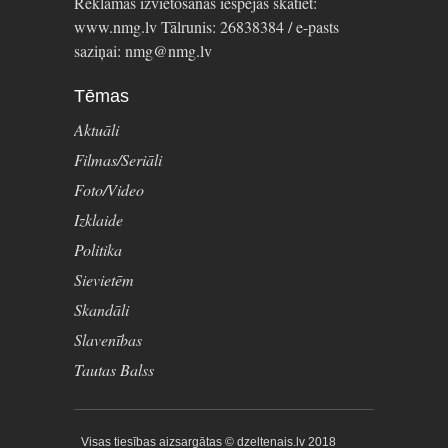
Reklāmas izvietošanas iespējas skatiet:
www.nmg.lv Tālrunis: 26838384 / e-pasts
saziņai: nmg@nmg.lv
Tēmas
Aktuāli
Filmas/Seriāli
Foto/Video
Izklaide
Politika
Sievietēm
Skandāli
Slavenības
Tautas Balss
Visas tiesības aizsargātas © dzeltenais.lv 2018