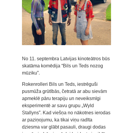
No 11. septembra Latvijas kinoteātros būs
skatāma komēdija “Bils un Teds nozog
mūziku”.
Rokenrolleri Bils un Teds, iestrēguši
pusmūža grūtībās, četratā ar abu sievām
apmeklē pāru terapiju un neveiksmīgi
eksperimentē ar savu grupu „Wyld
Stallyns”. Kad viešņa no nākotnes ierodas
ar paziņojumu, ka tikai viņu radīta
dziesma var glābt pasauli, draugi dodas