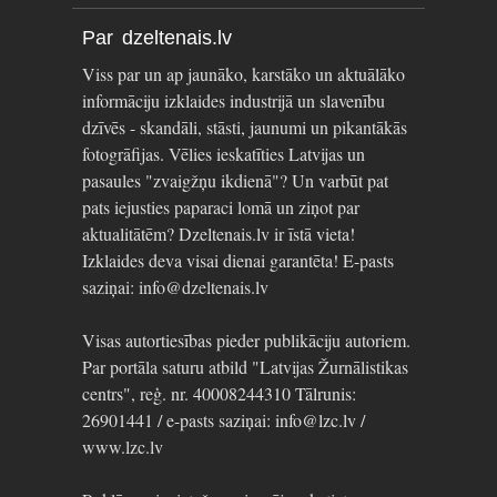
Par dzeltenais.lv
Viss par un ap jaunāko, karstāko un aktuālāko
informāciju izklaides industrijā un slavenību
dzīvēs - skandāli, stāsti, jaunumi un pikantākās
fotogrāfijas. Vēlies ieskatīties Latvijas un
pasaules "zvaigžņu ikdienā"? Un varbūt pat
pats iejusties paparaci lomā un ziņot par
aktualitātēm? Dzeltenais.lv ir īstā vieta!
Izklaides deva visai dienai garantēta! E-pasts
saziņai: info@dzeltenais.lv
Visas autortiesības pieder publikāciju autoriem.
Par portāla saturu atbild "Latvijas Žurnālistikas
centrs", reģ. nr. 40008244310 Tālrunis:
26901441 / e-pasts saziņai: info@lzc.lv /
www.lzc.lv