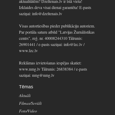
aktualitātēm? Dzeltenais.lv ir īstā vieta!
Izklaides deva visai dienai garantēta! E-pasts
saziņai: info@dzeltenais.lv
Visas autortiesības pieder publikāciju autoriem.
Par portāla saturu atbild "Latvijas Žurnālistikas
centrs", reģ. nr. 40008244310 Tālrunis:
26901441 / e-pasts saziņai: info@lzc.lv /
www.lzc.lv
Reklāmas izvietošanas iespējas skatiet:
www.nmg.lv Tālrunis: 26838384 / e-pasts
saziņai: nmg@nmg.lv
Tēmas
Aktuāli
Filmas/Seriāli
Foto/Video