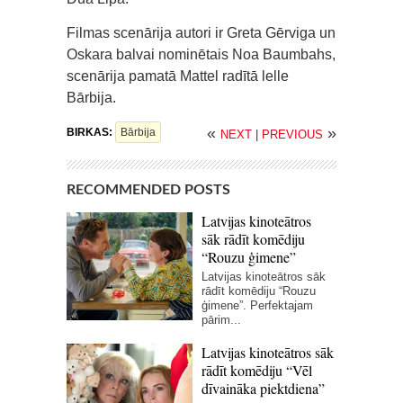
Filmas scenārija autori ir Greta Gērviga un
Oskara balvai nominētais Noa Baumbahs,
scenārija pamatā Mattel radītā lelle
Bārbija.
«
»
BIRKAS:
Bārbija
NEXT
|
PREVIOUS
RECOMMENDED POSTS
Latvijas kinoteātros
sāk rādīt komēdiju
“Rouzu ģimene”
Latvijas kinoteātros sāk
rādīt komēdiju “Rouzu
ģimene”. Perfektajam
pārim...
Latvijas kinoteātros sāk
rādīt komēdiju “Vēl
dīvaināka piektdiena”