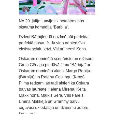
No 20. jūlija Latvijas kinoteātros būs
skatāma komēdija “Bārbija”.
Dzīvot Bārbijlendā nozīmē būt perfektai
perfektā pasaulē. Ja vien nepiedzīvo
eksistenciālu krīzi. Vai arī neesi Kens.
Oskaram nominētā scenāriste un režisore
Greta Gērviga piedāvā filmu “Bārbija” ar
Oskaram nominēto aktrisi Margo Robiju
(Bārbija) un Raienu Goslingu (Kens).
Filmā redzami arī tādi aktieri kā Oskara
balvas laureāte Helēna Mirena, Keita
Makkinona, Maikls Sera, Vils Farels,
Emma Makkeja un Grammy balvu
ieguvusī dziedātāja un dziesmu autore
Dua Lipa.