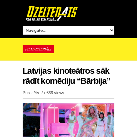
FILMAS/SERIĀLI
Latvijas kinoteātros sāk
rādīt komēdiju “Bārbija”
Publicēts: / /
666 views