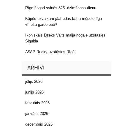
Rīga šogad svinēs 825. dzimšanas dienu
Kāpēc uzvalkam jāatrodas katra mūsdienīga
vīrieša garderobē?
Ikoniskais Džeks Vaits maija nogalē uzstāsies
Siguldā
A$AP Rocky uzstāsies Rīgā
ARHĪVI
jūlijs 2026
jūnijs 2026
februāris 2026
janvāris 2026
decembris 2025