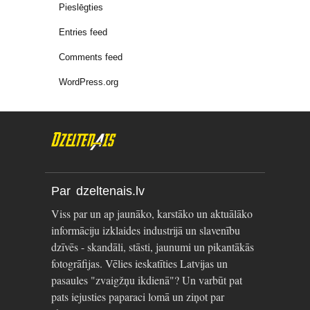
Pieslēgties
Entries feed
Comments feed
WordPress.org
Par dzeltenais.lv
Viss par un ap jaunāko, karstāko un aktuālāko
informāciju izklaides industrijā un slavenību
dzīvēs - skandāli, stāsti, jaunumi un pikantākās
fotogrāfijas. Vēlies ieskatīties Latvijas un
pasaules "zvaigžņu ikdienā"? Un varbūt pat
pats iejusties paparaci lomā un ziņot par