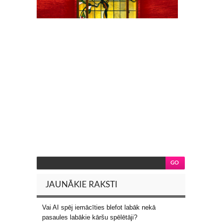
JAUNĀKIE RAKSTI
Vai AI spēj iemācīties blefot labāk nekā
pasaules labākie kāršu spēlētāji?