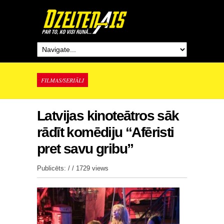
FILMAS/SERIĀLI
Latvijas kinoteātros sāk
rādīt komēdiju “Afēristi
pret savu gribu”
Publicēts: / /
1729 views