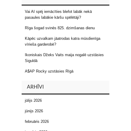
Vai AI spēj iemācīties blefot labāk nekā
pasaules labākie kāršu spēlētāji?
Rīga šogad svinēs 825. dzimšanas dienu
Kāpēc uzvalkam jāatrodas katra mūsdienīga
vīrieša garderobē?
Ikoniskais Džeks Vaits maija nogalē uzstāsies
Siguldā
A$AP Rocky uzstāsies Rīgā
ARHĪVI
jūlijs 2026
jūnijs 2026
februāris 2026