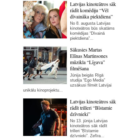
Latvijas kinoteātros sāk
rādīt komēdiju “Vēl
dīvaināka piektdiena”
No 8. augusta Latvijas
kinoteātros būs skatāms
komēdijas “Dīvainā
piektdiena”...
Sākusies Martas
Elīnas Martinsones
mūzikla “Līgava”
filmēšana
Jūnija beigās Rīgā
studija “Ego Media”
uzsākusi filmēt Latvijai
unikālu kinoprojektu...
Latvijas kinoteātros sāk
rādīt trilleri “Bīstamie
dzīvnieki”
No 13. jūnija Latvijas
kinoteātros sāk rādīt
trilleri “Bīstamie
dzīvnieki”. Zefīra...