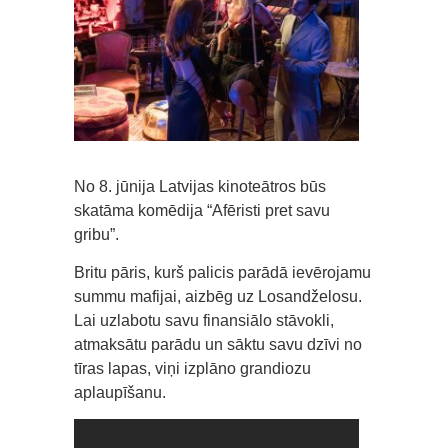
No 8. jūnija Latvijas kinoteātros būs
skatāma komēdija “Afēristi pret savu
gribu”.
Britu pāris, kurš palicis parādā ievērojamu
summu mafijai, aizbēg uz Losandželosu.
Lai uzlabotu savu finansiālo stāvokli,
atmaksātu parādu un sāktu savu dzīvi no
tīras lapas, viņi izplāno grandiozu
aplaupīšanu.