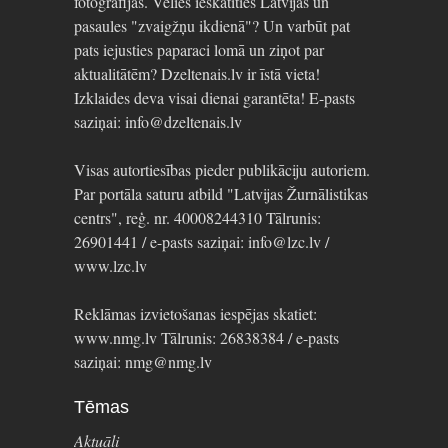
fotogrāfijas. Vēlies ieskatīties Latvijas un
pasaules "zvaigžņu ikdienā"? Un varbūt pat
pats iejusties paparaci lomā un ziņot par
aktualitātēm? Dzeltenais.lv ir īstā vieta!
Izklaides deva visai dienai garantēta! E-pasts
saziņai: info@dzeltenais.lv
Visas autortiesības pieder publikāciju autoriem.
Par portāla saturu atbild "Latvijas Žurnālistikas
centrs", reģ. nr. 40008244310 Tālrunis:
26901441 / e-pasts saziņai: info@lzc.lv /
www.lzc.lv
Reklāmas izvietošanas iespējas skatiet:
www.nmg.lv Tālrunis: 26838384 / e-pasts
saziņai: nmg@nmg.lv
Tēmas
Aktuāli