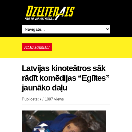
FILMAS/SERIĀLI
Latvijas kinoteātros sāk
rādīt komēdijas “Eglītes”
jaunāko daļu
Publicēts: / /
1097 views