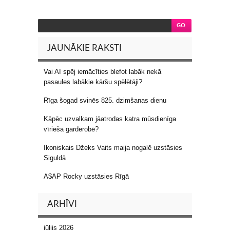
JAUNĀKIE RAKSTI
Vai AI spēj iemācīties blefot labāk nekā
pasaules labākie kāršu spēlētāji?
Rīga šogad svinēs 825. dzimšanas dienu
Kāpēc uzvalkam jāatrodas katra mūsdienīga
vīrieša garderobē?
Ikoniskais Džeks Vaits maija nogalē uzstāsies
Siguldā
A$AP Rocky uzstāsies Rīgā
ARHĪVI
jūlijs 2026