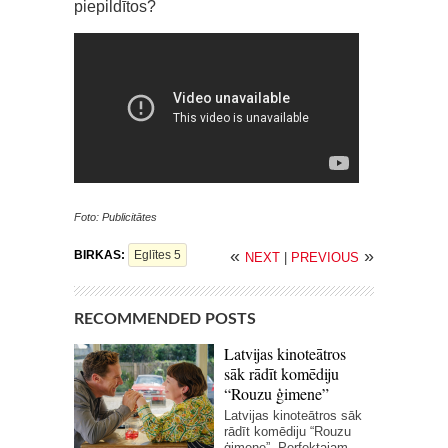
piepildītos?
Foto: Publicitātes
«
»
BIRKAS:
Eglītes 5
NEXT
|
PREVIOUS
RECOMMENDED POSTS
Latvijas kinoteātros
sāk rādīt komēdiju
“Rouzu ģimene”
Latvijas kinoteātros sāk
rādīt komēdiju “Rouzu
ģimene”. Perfektajam