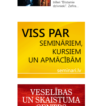
trilleri “Bīstamie
dzīvnieki”. Zefīra...