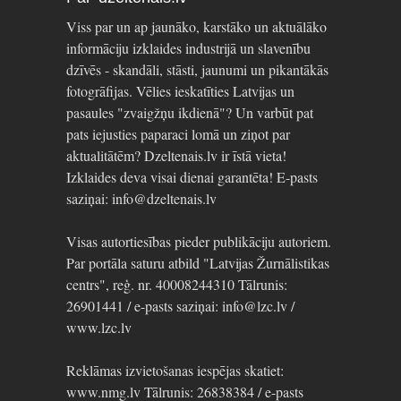
Viss par un ap jaunāko, karstāko un aktuālāko
informāciju izklaides industrijā un slavenību
dzīvēs - skandāli, stāsti, jaunumi un pikantākās
fotogrāfijas. Vēlies ieskatīties Latvijas un
pasaules "zvaigžņu ikdienā"? Un varbūt pat
pats iejusties paparaci lomā un ziņot par
aktualitātēm? Dzeltenais.lv ir īstā vieta!
Izklaides deva visai dienai garantēta! E-pasts
saziņai: info@dzeltenais.lv
Visas autortiesības pieder publikāciju autoriem.
Par portāla saturu atbild "Latvijas Žurnālistikas
centrs", reģ. nr. 40008244310 Tālrunis:
26901441 / e-pasts saziņai: info@lzc.lv /
www.lzc.lv
Reklāmas izvietošanas iespējas skatiet:
www.nmg.lv Tālrunis: 26838384 / e-pasts