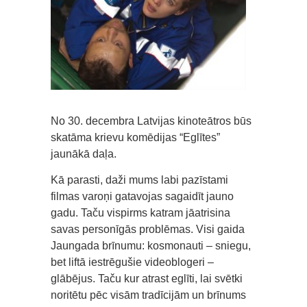
No 30. decembra Latvijas kinoteātros būs
skatāma krievu komēdijas “Eglītes”
jaunākā daļa.
Kā parasti, daži mums labi pazīstami
filmas varoņi gatavojas sagaidīt jauno
gadu. Taču vispirms katram jāatrisina
savas personīgās problēmas. Visi gaida
Jaungada brīnumu: kosmonauti – sniegu,
bet liftā iestrēgušie videoblogeri –
glābējus. Taču kur atrast eglīti, lai svētki
noritētu pēc visām tradīcijām un brīnums