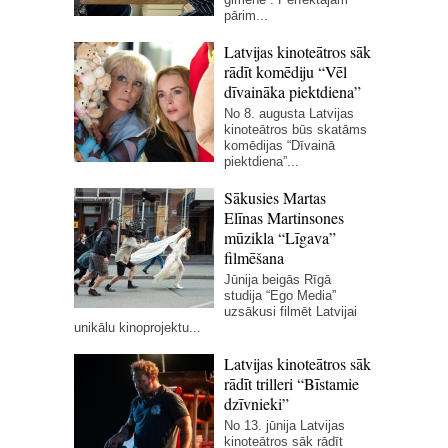
pārim...
Latvijas kinoteātros sāk
rādīt komēdiju “Vēl
dīvaināka piektdiena”
No 8. augusta Latvijas
kinoteātros būs skatāms
komēdijas “Dīvainā
piektdiena”...
Sākusies Martas
Elīnas Martinsones
mūzikla “Līgava”
filmēšana
Jūnija beigās Rīgā
studija “Ego Media”
uzsākusi filmēt Latvijai
unikālu kinoprojektu...
Latvijas kinoteātros sāk
rādīt trilleri “Bīstamie
dzīvnieki”
No 13. jūnija Latvijas
kinoteātros sāk rādīt