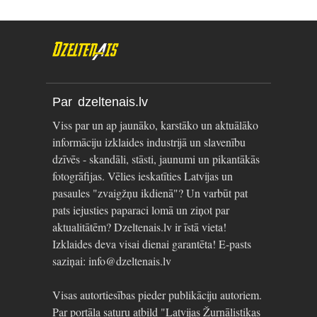
Par dzeltenais.lv
Viss par un ap jaunāko, karstāko un aktuālāko
informāciju izklaides industrijā un slavenību
dzīvēs - skandāli, stāsti, jaunumi un pikantākās
fotogrāfijas. Vēlies ieskatīties Latvijas un
pasaules "zvaigžņu ikdienā"? Un varbūt pat
pats iejusties paparaci lomā un ziņot par
aktualitātēm? Dzeltenais.lv ir īstā vieta!
Izklaides deva visai dienai garantēta! E-pasts
saziņai: info@dzeltenais.lv
Visas autortiesības pieder publikāciju autoriem.
Par portāla saturu atbild "Latvijas Žurnālistikas