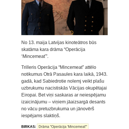
No 13. maija Latvijas kinoteātros būs
skatāma kara drāma “Operācija
‘Mincemeat'”.
Trilleris Operācija “Mincemeat” attēlo
notikumus Otrā Pasaules kara laikā, 1943.
gadā, kad Sabiedrotie nolemj veikt plašu
uzbrukumu nacistiskās Vācijas okupētajai
Eiropai. Bet viņi saskaras ar neiespējamu
izaicinājumu – viņiem jāaizsargā desants
no vācu pretuzbrukuma un jānovērš
iespējams slaktiņš.
BIRKAS:
Drāma "Operācija 'Mincemeat'"