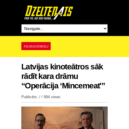
FILMAS/SERIĀLI
Latvijas kinoteātros sāk
rādīt kara drāmu
“Operācija ‘Mincemeat'”
Publicēts: / /
894 views