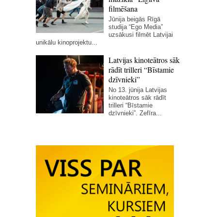
filmēšana
Jūnija beigās Rīgā
studija “Ego Media”
uzsākusi filmēt Latvijai
unikālu kinoprojektu...
Latvijas kinoteātros sāk
rādīt trilleri “Bīstamie
dzīvnieki”
No 13. jūnija Latvijas
kinoteātros sāk rādīt
trilleri “Bīstamie
dzīvnieki”. Zefīra...