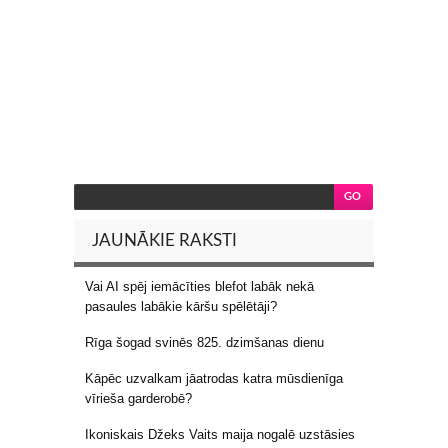
JAUNĀKIE RAKSTI
Vai AI spēj iemācīties blefot labāk nekā
pasaules labākie kāršu spēlētāji?
Rīga šogad svinēs 825. dzimšanas dienu
Kāpēc uzvalkam jāatrodas katra mūsdienīga
vīrieša garderobē?
Ikoniskais Džeks Vaits maija nogalē uzstāsies