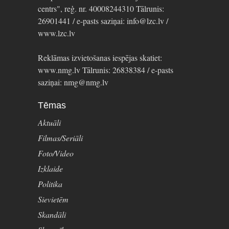
centrs", reģ. nr. 40008244310 Tālrunis:
26901441 / e-pasts saziņai: info@lzc.lv /
www.lzc.lv
Reklāmas izvietošanas iespējas skatiet:
www.nmg.lv Tālrunis: 26838384 / e-pasts
saziņai: nmg@nmg.lv
Tēmas
Aktuāli
Filmas/Seriāli
Foto/Video
Izklaide
Politika
Sievietēm
Skandāli