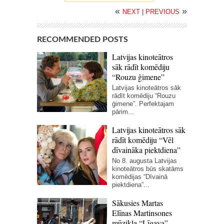
«
»
NEXT
|
PREVIOUS
RECOMMENDED POSTS
Latvijas kinoteātros
sāk rādīt komēdiju
“Rouzu ģimene”
Latvijas kinoteātros sāk
rādīt komēdiju “Rouzu
ģimene”. Perfektajam
pārim...
Latvijas kinoteātros sāk
rādīt komēdiju “Vēl
dīvaināka piektdiena”
No 8. augusta Latvijas
kinoteātros būs skatāms
komēdijas “Dīvainā
piektdiena”...
Sākusies Martas
Elīnas Martinsones
mūzikla “Līgava”