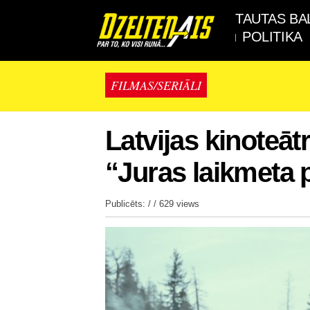
TAUTAS BA
POLITIKA
FILMAS/SERIĀLI
Latvijas kinoteāt
“Juras laikmeta 
Publicēts: / /
629 views