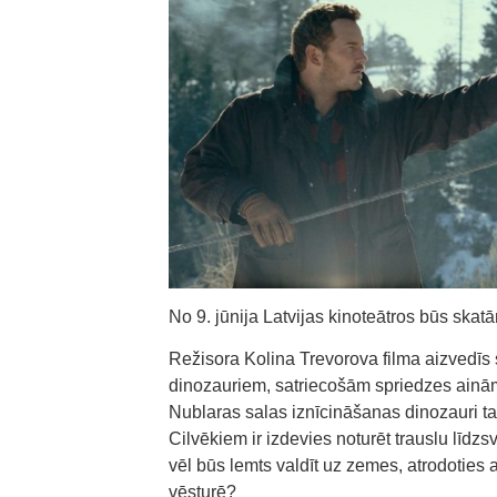
No 9. jūnija Latvijas kinoteātros būs ska
Režisora Kolina Trevorova filma aizvedīs 
dinozauriem, satriecošām spriedzes ainā
Nublaras salas iznīcināšanas dinozauri t
Cilvēkiem ir izdevies noturēt trauslu līdzs
vēl būs lemts valdīt uz zemes, atrodoties
vēsturē?