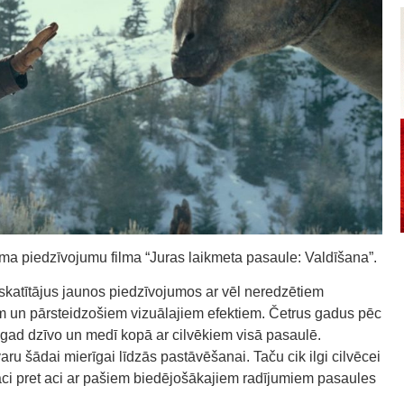
tāma piedzīvojumu filma “Juras laikmeta pasaule: Valdīšana”.
skatītājus jaunos piedzīvojumos ar vēl neredzētiem
m un pārsteidzošiem vizuālajiem efektiem. Četrus gadus pēc
agad dzīvo un medī kopā ar cilvēkiem visā pasaulē.
varu šādai mierīgai līdzās pastāvēšanai. Taču cik ilgi cilvēcei
 aci pret aci ar pašiem biedējošākajiem radījumiem pasaules