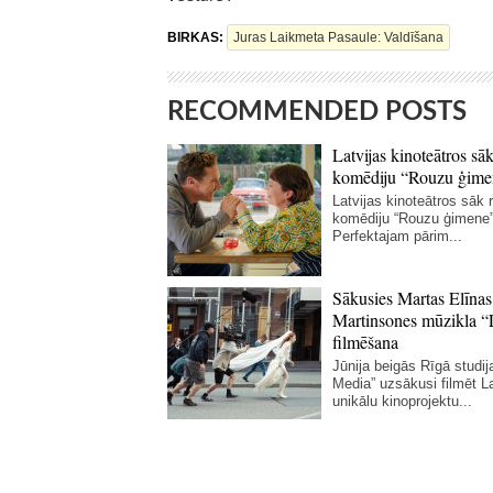
BIRKAS:
Juras Laikmeta Pasaule: Valdīšana
RECOMMENDED POSTS
Latvijas kinoteātros sāk
komēdiju “Rouzu ģime
Latvijas kinoteātros sāk r
komēdiju “Rouzu ģimene”
Perfektajam pārim...
Sākusies Martas Elīnas
Martinsones mūzikla “
filmēšana
Jūnija beigās Rīgā studij
Media” uzsākusi filmēt La
unikālu kinoprojektu...