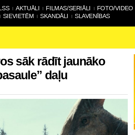
LSS
AKTUĀLI
FILMAS/SERIĀLI
FOTO/VIDEO
SIEVIETĒM
SKANDĀLI
SLAVENĪBAS
ros sāk rādīt jaunāko
pasaule” daļu