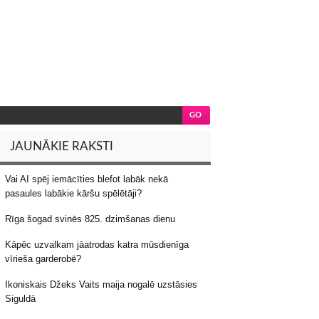
JAUNĀKIE RAKSTI
Vai AI spēj iemācīties blefot labāk nekā
pasaules labākie kāršu spēlētāji?
Rīga šogad svinēs 825. dzimšanas dienu
Kāpēc uzvalkam jāatrodas katra mūsdienīga
vīrieša garderobē?
Ikoniskais Džeks Vaits maija nogalē uzstāsies
Siguldā