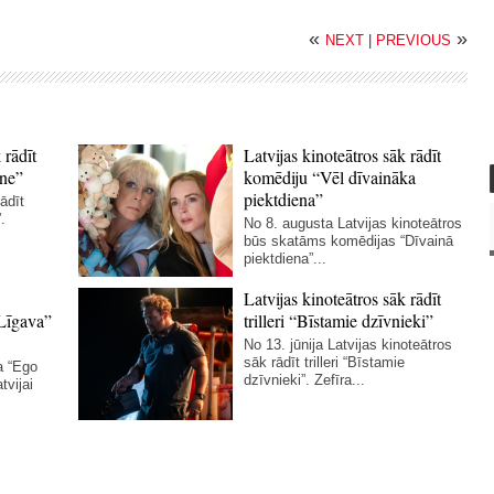
«
»
NEXT
|
PREVIOUS
 rādīt
Latvijas kinoteātros sāk rādīt
ne”
komēdiju “Vēl dīvaināka
piektdiena”
ādīt
.
No 8. augusta Latvijas kinoteātros
būs skatāms komēdijas “Dīvainā
piektdiena”...
Latvijas kinoteātros sāk rādīt
Līgava”
trilleri “Bīstamie dzīvnieki”
No 13. jūnija Latvijas kinoteātros
sāk rādīt trilleri “Bīstamie
a “Ego
dzīvnieki”. Zefīra...
tvijai