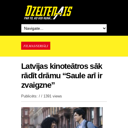
FILMAS/SERIĀLI
Latvijas kinoteātros sāk
rādīt drāmu “Saule arī ir
zvaigzne”
Publicēts: / /
1391 views