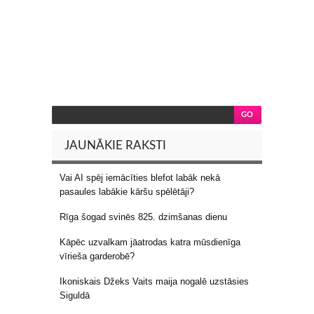
JAUNĀKIE RAKSTI
Vai AI spēj iemācīties blefot labāk nekā
pasaules labākie kāršu spēlētāji?
Rīga šogad svinēs 825. dzimšanas dienu
Kāpēc uzvalkam jāatrodas katra mūsdienīga
vīrieša garderobē?
Ikoniskais Džeks Vaits maija nogalē uzstāsies
Siguldā