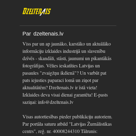
Par dzeltenais.lv
Viss par un ap jaunāko, karstāko un aktuālāko
informāciju izklaides industrijā un slavenību
dzīvēs - skandāli, stāsti, jaunumi un pikantākās
fotogrāfijas. Vēlies ieskatīties Latvijas un
pasaules "zvaigžņu ikdienā"? Un varbūt pat
pats iejusties paparaci lomā un ziņot par
aktualitātēm? Dzeltenais.lv ir īstā vieta!
Izklaides deva visai dienai garantēta! E-pasts
saziņai: info@dzeltenais.lv
Visas autortiesības pieder publikāciju autoriem.
Par portāla saturu atbild "Latvijas Žurnālistikas
centrs", reģ. nr. 40008244310 Tālrunis: