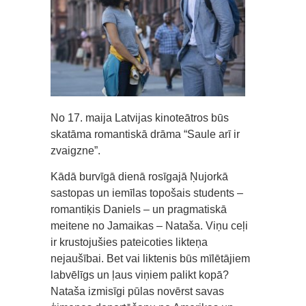
No 17. maija Latvijas kinoteātros būs
skatāma romantiskā drāma “Saule arī ir
zvaigzne”.
Kādā burvīgā dienā rosīgajā Ņujorkā
sastopas un iemīlas topošais students –
romantiķis Daniels – un pragmatiskā
meitene no Jamaikas – Nataša. Viņu ceļi
ir krustojušies pateicoties likteņa
nejaušībai. Bet vai liktenis būs mīlētājiem
labvēlīgs un ļaus viņiem palikt kopā?
Nataša izmisīgi pūlas novērst savas