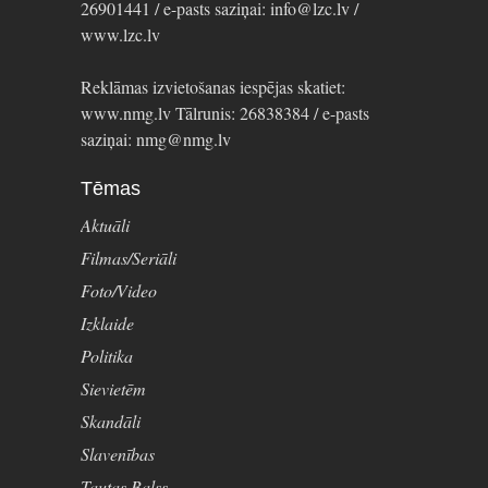
26901441 / e-pasts saziņai: info@lzc.lv /
www.lzc.lv
Reklāmas izvietošanas iespējas skatiet:
www.nmg.lv Tālrunis: 26838384 / e-pasts
saziņai: nmg@nmg.lv
Tēmas
Aktuāli
Filmas/Seriāli
Foto/Video
Izklaide
Politika
Sievietēm
Skandāli
Slavenības
Tautas Balss