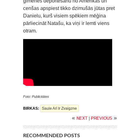
ģimenes deportēšanu no Amerikas un
cenšas apspiest tikko dzimušās jūtas pret
Danielu, kurš visiem spēkiem mēģina
pārliecināt Natašu, ka viņi ir lemti viens
otram.
Foto: Publicitātes
BIRKAS:
Saule Arī Ir Zvaigzne
«
»
NEXT
|
PREVIOUS
RECOMMENDED POSTS