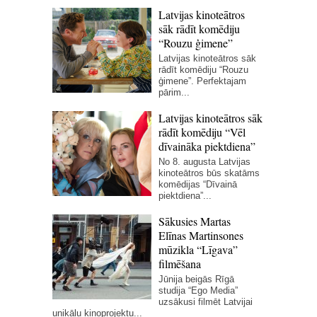
Latvijas kinoteātros
sāk rādīt komēdiju
“Rouzu ģimene”
Latvijas kinoteātros sāk
rādīt komēdiju “Rouzu
ģimene”. Perfektajam
pārim...
Latvijas kinoteātros sāk
rādīt komēdiju “Vēl
dīvaināka piektdiena”
No 8. augusta Latvijas
kinoteātros būs skatāms
komēdijas “Dīvainā
piektdiena”...
Sākusies Martas
Elīnas Martinsones
mūzikla “Līgava”
filmēšana
Jūnija beigās Rīgā
studija “Ego Media”
uzsākusi filmēt Latvijai
unikālu kinoprojektu...