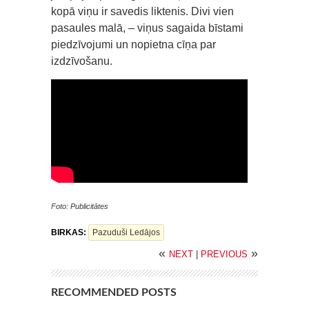
kopā viņu ir savedis liktenis. Divi vien
pasaules malā, – viņus sagaida bīstami
piedzīvojumi un nopietna cīņa par
izdzīvošanu.
Foto: Publicitātes
BIRKAS:
Pazuduši Ledājos
«
»
NEXT
|
PREVIOUS
RECOMMENDED POSTS