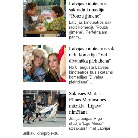
Latvijas kinoteātros
sāk rādīt komēdiju
“Rouzu ģimene”
Latvijas kinoteātros sāk
rādīt komēdiju “Rouzu
ģimene”. Perfektajam
pārim...
Latvijas kinoteātros sāk
rādīt komēdiju “Vēl
dīvaināka piektdiena”
No 8. augusta Latvijas
kinoteātros būs skatāms
komēdijas “Dīvainā
piektdiena”...
Sākusies Martas
Elīnas Martinsones
mūzikla “Līgava”
filmēšana
Jūnija beigās Rīgā
studija “Ego Media”
uzsākusi filmēt Latvijai
unikālu kinoprojektu...