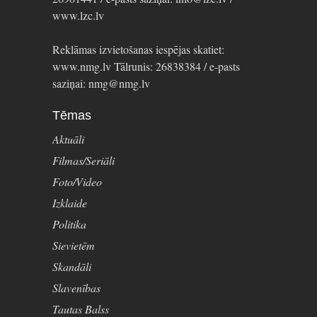
www.lzc.lv
Reklāmas izvietošanas iespējas skatiet:
www.nmg.lv Tālrunis: 26838384 / e-pasts
saziņai: nmg@nmg.lv
Tēmas
Aktuāli
Filmas/Seriāli
Foto/Video
Izklaide
Politika
Sievietēm
Skandāli
Slavenības
Tautas Balss