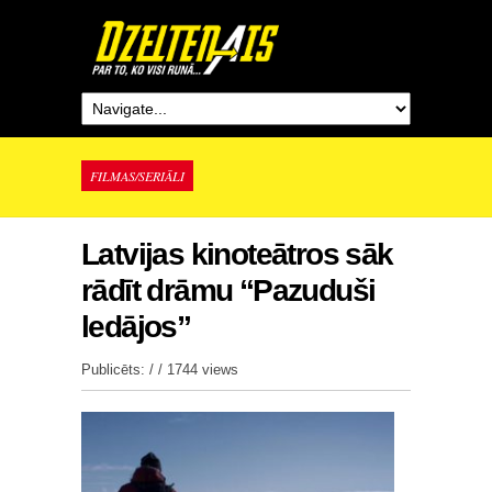
FILMAS/SERIĀLI
Latvijas kinoteātros sāk
rādīt drāmu “Pazuduši
ledājos”
Publicēts: / /
1744 views