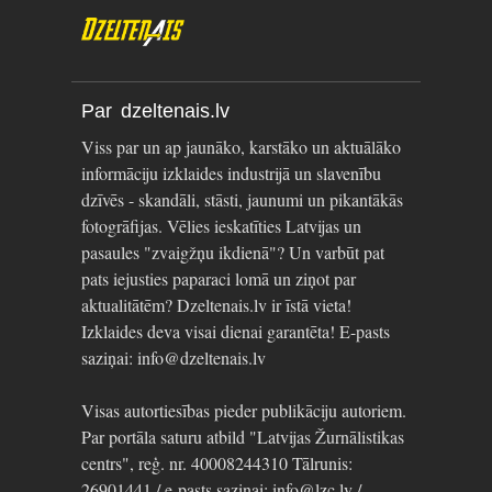
Par dzeltenais.lv
Viss par un ap jaunāko, karstāko un aktuālāko
informāciju izklaides industrijā un slavenību
dzīvēs - skandāli, stāsti, jaunumi un pikantākās
fotogrāfijas. Vēlies ieskatīties Latvijas un
pasaules "zvaigžņu ikdienā"? Un varbūt pat
pats iejusties paparaci lomā un ziņot par
aktualitātēm? Dzeltenais.lv ir īstā vieta!
Izklaides deva visai dienai garantēta! E-pasts
saziņai: info@dzeltenais.lv
Visas autortiesības pieder publikāciju autoriem.
Par portāla saturu atbild "Latvijas Žurnālistikas
centrs", reģ. nr. 40008244310 Tālrunis:
26901441 / e-pasts saziņai: info@lzc.lv /