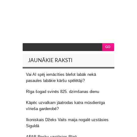
JAUNĀKIE RAKSTI
Vai AI spēj iemācīties blefot labāk nekā
pasaules labākie kāršu spēlētāji?
Rīga šogad svinēs 825. dzimšanas dienu
Kāpēc uzvalkam jāatrodas katra mūsdienīga
vīrieša garderobē?
Ikoniskais Džeks Vaits maija nogalē uzstāsies
Siguldā
A$AP Rocky uzstāsies Rīgā