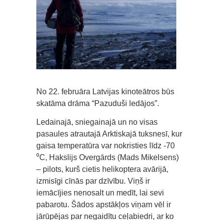
No 22. februāra Latvijas kinoteātros būs
skatāma drāma “Pazuduši ledājos”.
Ledainajā, sniegainajā un no visas
pasaules atrautajā Arktiskajā tuksnesī, kur
gaisa temperatūra var nokristies līdz -70
⁰С, Hakslijs Overgārds (Mads Mikelsens)
– pilots, kurš cietis helikoptera avārijā,
izmisīgi cīnās par dzīvību. Viņš ir
iemācījies nenosalt un medīt, lai sevi
pabarotu. Šādos apstākļos viņam vēl ir
jārūpējas par negaidītu ceļabiedri, ar ko