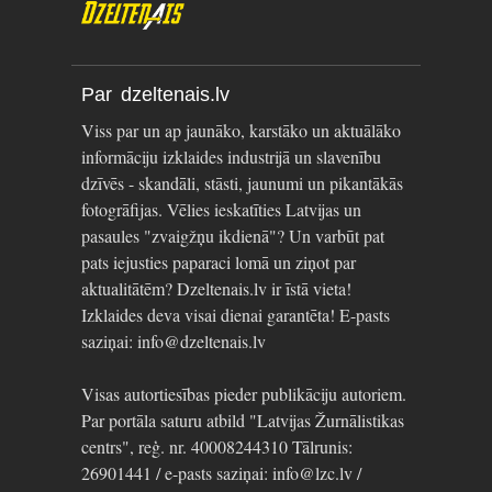
Par dzeltenais.lv
Viss par un ap jaunāko, karstāko un aktuālāko
informāciju izklaides industrijā un slavenību
dzīvēs - skandāli, stāsti, jaunumi un pikantākās
fotogrāfijas. Vēlies ieskatīties Latvijas un
pasaules "zvaigžņu ikdienā"? Un varbūt pat
pats iejusties paparaci lomā un ziņot par
aktualitātēm? Dzeltenais.lv ir īstā vieta!
Izklaides deva visai dienai garantēta! E-pasts
saziņai: info@dzeltenais.lv
Visas autortiesības pieder publikāciju autoriem.
Par portāla saturu atbild "Latvijas Žurnālistikas
centrs", reģ. nr. 40008244310 Tālrunis:
26901441 / e-pasts saziņai: info@lzc.lv /