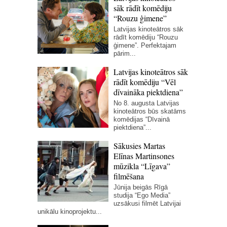
sāk rādīt komēdiju
“Rouzu ģimene”
Latvijas kinoteātros sāk
rādīt komēdiju “Rouzu
ģimene”. Perfektajam
pārim...
Latvijas kinoteātros sāk
rādīt komēdiju “Vēl
dīvaināka piektdiena”
No 8. augusta Latvijas
kinoteātros būs skatāms
komēdijas “Dīvainā
piektdiena”...
Sākusies Martas
Elīnas Martinsones
mūzikla “Līgava”
filmēšana
Jūnija beigās Rīgā
studija “Ego Media”
uzsākusi filmēt Latvijai
unikālu kinoprojektu...