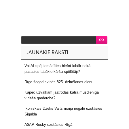
JAUNĀKIE RAKSTI
Vai AI spēj iemācīties blefot labāk nekā
pasaules labākie kāršu spēlētāji?
Rīga šogad svinēs 825. dzimšanas dienu
Kāpēc uzvalkam jāatrodas katra mūsdienīga
vīrieša garderobē?
Ikoniskais Džeks Vaits maija nogalē uzstāsies
Siguldā
A$AP Rocky uzstāsies Rīgā