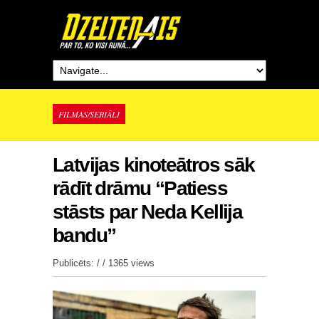
FILMAS/SERIĀLI
Latvijas kinoteātros sāk
rādīt drāmu “Patiess
stāsts par Neda Kellija
bandu”
Publicēts: / /
1365 views