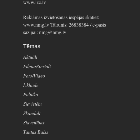
www.lzc.lv
Reklāmas izvietošanas iespējas skatiet:
www.nmg.lv Tālrunis: 26838384 / e-pasts
saziņai: nmg@nmg.lv
Tēmas
Aktuāli
Filmas/Seriāli
Foto/Video
Izklaide
Politika
Sievietēm
Skandāli
Slavenības
Tautas Balss