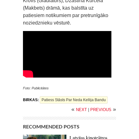
Krovs (Gladiators), Džastina Kurcela
(Makbets) drāmā, kas balstīta uz
patiesiem notikumiem par pretrunīgāko
noziedznieku vēsturē.
Foto: Publicitātes
BIRKAS:
Patiess Stāsts Par Neda Kellija Bandu
«
»
NEXT
|
PREVIOUS
RECOMMENDED POSTS
Latvijas kinoteātros