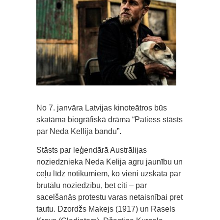
No 7. janvāra Latvijas kinoteātros būs
skatāma biogrāfiskā drāma “Patiess stāsts
par Neda Kellija bandu”.
Stāsts par leģendārā Austrālijas
noziedznieka Neda Kelija agru jaunību un
ceļu līdz notikumiem, ko vieni uzskata par
brutālu noziedzību, bet citi – par
sacelšanās protestu varas netaisnībai pret
tautu. Dzordžs Makejs (1917) un Rasels