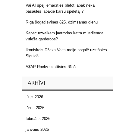
Vai AI spēj iemācīties blefot labāk nekā
pasaules labākie kāršu spēlētāji?
Rīga šogad svinēs 825. dzimšanas dienu
Kāpēc uzvalkam jāatrodas katra mūsdienīga
vīrieša garderobē?
Ikoniskais Džeks Vaits maija nogalē uzstāsies
Siguldā
A$AP Rocky uzstāsies Rīgā
ARHĪVI
jūlijs 2026
jūnijs 2026
februāris 2026
janvāris 2026