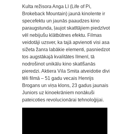
Kulta režisora Anga Lī (Life of Pi,
Brokeback Mountain) jaunā kinolente ir
specefektu un jaunās paaudzes kino
paraugstunda, ļaujot skatītājiem piedzīvot
vēl nebijušu klātbūtnes efektu. Filmas
veidotāji uzsver, ka tajā apvienoti visi asa
sižeta žanra labākie elementi, pasniedzot
tos augstākajā kvalitātes līmenī, tā
nodrošinot unikālu kino skatīšanās
pieredzi. Aktiera Vila Smita atveidotie divi
tēli filmā – 51 gadu vecais Henrijs
Brogans un viņa klons, 23 gadus jaunais
Juniors uz kinoekrāniem nonākuši
pateicoties revolucionārai tehnoloģijai.