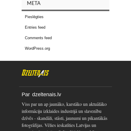
META
Pieslēgties
Entries feed
Comments feed
WordPress.org
Par dzeltenais.lv
Viss par un ap jaunāko, karstāko un aktuālāko
informāciju izklaides industrijā un slavenību
dzīvēs - skandāli, stāsti, jaunumi un pikantākās
fotogrāfijas. Vēlies ieskatīties Latvijas un