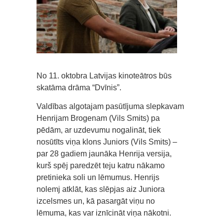
No 11. oktobra Latvijas kinoteātros būs
skatāma drāma “Dvīnis”.
Valdības algotajam pasūtījuma slepkavam
Henrijam Brogenam (Vils Smits) pa
pēdām, ar uzdevumu nogalināt, tiek
nosūtīts viņa klons Juniors (Vils Smits) –
par 28 gadiem jaunāka Henrija versija,
kurš spēj paredzēt teju katru nākamo
pretinieka soli un lēmumus. Henrijs
nolemj atklāt, kas slēpjas aiz Juniora
izcelsmes un, kā pasargāt viņu no
lēmuma, kas var iznīcināt viņa nākotni.