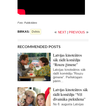
Foto: Publicitātes
«
»
BIRKAS:
Dvīnis
NEXT
|
PREVIOUS
RECOMMENDED POSTS
Latvijas kinoteātros
sāk rādīt komēdiju
“Rouzu ģimene”
Latvijas kinoteātros sāk
rādīt komēdiju “Rouzu
ģimene”. Perfektajam
pārim...
Latvijas kinoteātros sāk
rādīt komēdiju “Vēl
dīvaināka piektdiena”
No 8. augusta Latvijas