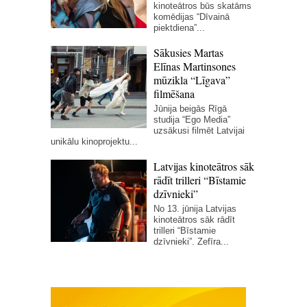
kinoteātros būs skatāms
komēdijas “Dīvainā
piektdiena”...
Sākusies Martas
Elīnas Martinsones
mūzikla “Līgava”
filmēšana
Jūnija beigās Rīgā
studija “Ego Media”
uzsākusi filmēt Latvijai
unikālu kinoprojektu...
Latvijas kinoteātros sāk
rādīt trilleri “Bīstamie
dzīvnieki”
No 13. jūnija Latvijas
kinoteātros sāk rādīt
trilleri “Bīstamie
dzīvnieki”. Zefīra...