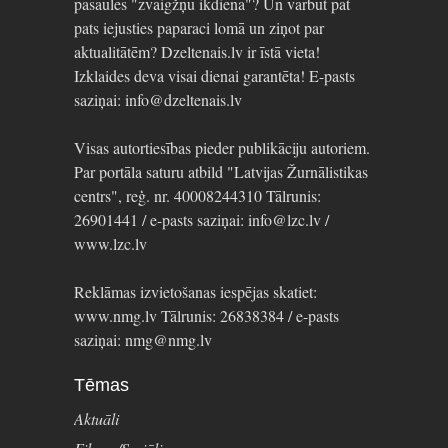
pasaules "zvaigžņu ikdienā"? Un varbūt pat
pats iejusties paparaci lomā un ziņot par
aktualitātēm? Dzeltenais.lv ir īstā vieta!
Izklaides deva visai dienai garantēta! E-pasts
saziņai: info@dzeltenais.lv
Visas autortiesības pieder publikāciju autoriem.
Par portāla saturu atbild "Latvijas Žurnālistikas
centrs", reģ. nr. 40008244310 Tālrunis:
26901441 / e-pasts saziņai: info@lzc.lv /
www.lzc.lv
Reklāmas izvietošanas iespējas skatiet:
www.nmg.lv Tālrunis: 26838384 / e-pasts
saziņai: nmg@nmg.lv
Tēmas
Aktuāli