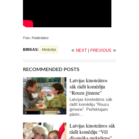
Foto: Publicitātes
«
»
BIRKAS:
Atnācējs
NEXT
|
PREVIOUS
RECOMMENDED POSTS
Latvijas kinoteātros
sāk rādīt komēdiju
“Rouzu ģimene”
Latvijas kinoteātros sāk
rādīt komēdiju “Rouzu
ģimene”. Perfektajam
pārim...
Latvijas kinoteātros sāk
rādīt komēdiju “Vēl
dīvaināka piektdiena”