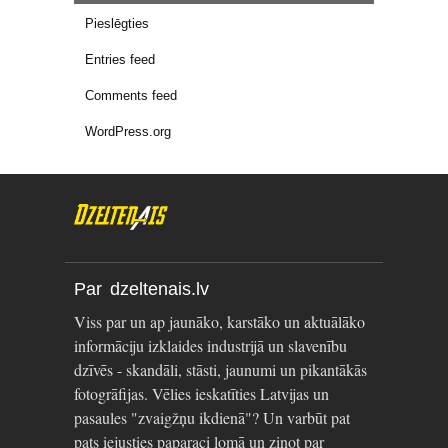
Pieslēgties
Entries feed
Comments feed
WordPress.org
Par dzeltenais.lv
Viss par un ap jaunāko, karstāko un aktuālāko
informāciju izklaides industrijā un slavenību
dzīvēs - skandāli, stāsti, jaunumi un pikantākās
fotogrāfijas. Vēlies ieskatīties Latvijas un
pasaules "zvaigžņu ikdienā"? Un varbūt pat
pats iejusties paparaci lomā un ziņot par