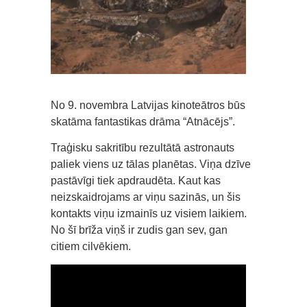
No 9. novembra Latvijas kinoteātros būs
skatāma fantastikas drāma “Atnācējs”.
Traģisku sakritību rezultātā astronauts
paliek viens uz tālas planētas. Viņa dzīve
pastāvīgi tiek apdraudēta. Kaut kas
neizskaidrojams ar viņu sazinās, un šis
kontakts viņu izmainīs uz visiem laikiem.
No šī brīža viņš ir zudis gan sev, gan
citiem cilvēkiem.