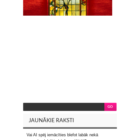
JAUNĀKIE RAKSTI
Vai AI spēj iemācīties blefot labāk nekā