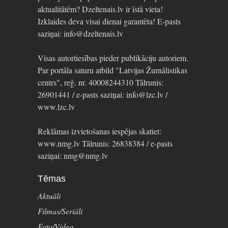
aktualitātēm? Dzeltenais.lv ir īstā vieta!
Izklaides deva visai dienai garantēta! E-pasts
saziņai: info@dzeltenais.lv
Visas autortiesības pieder publikāciju autoriem.
Par portāla saturu atbild "Latvijas Žurnālistikas
centrs", reģ. nr. 40008244310 Tālrunis:
26901441 / e-pasts saziņai: info@lzc.lv /
www.lzc.lv
Reklāmas izvietošanas iespējas skatiet:
www.nmg.lv Tālrunis: 26838384 / e-pasts
saziņai: nmg@nmg.lv
Tēmas
Aktuāli
Filmas/Seriāli
Foto/Video