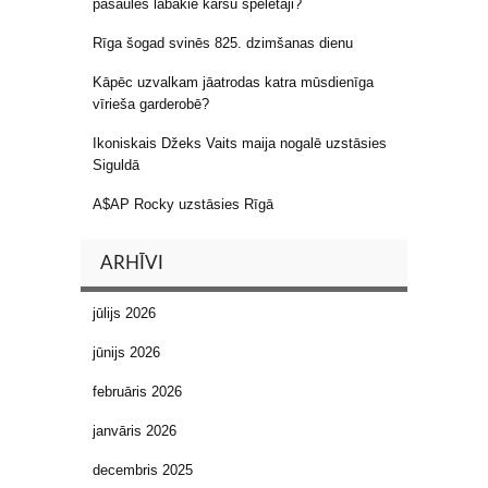
pasaules labākie kāršu spēlētāji?
Rīga šogad svinēs 825. dzimšanas dienu
Kāpēc uzvalkam jāatrodas katra mūsdienīga
vīrieša garderobē?
Ikoniskais Džeks Vaits maija nogalē uzstāsies
Siguldā
A$AP Rocky uzstāsies Rīgā
ARHĪVI
jūlijs 2026
jūnijs 2026
februāris 2026
janvāris 2026
decembris 2025