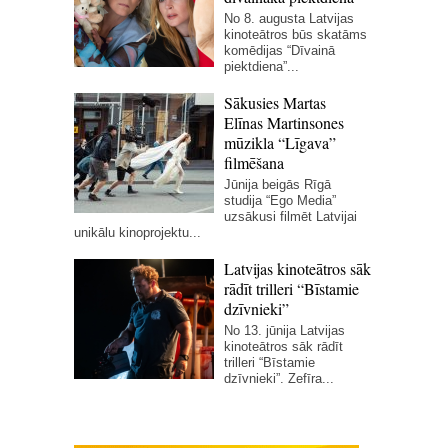
No 8. augusta Latvijas
kinoteātros būs skatāms
komēdijas “Dīvainā
piektdiena”...
Sākusies Martas
Elīnas Martinsones
mūzikla “Līgava”
filmēšana
Jūnija beigās Rīgā
studija “Ego Media”
uzsākusi filmēt Latvijai
unikālu kinoprojektu...
Latvijas kinoteātros sāk
rādīt trilleri “Bīstamie
dzīvnieki”
No 13. jūnija Latvijas
kinoteātros sāk rādīt
trilleri “Bīstamie
dzīvnieki”. Zefīra...