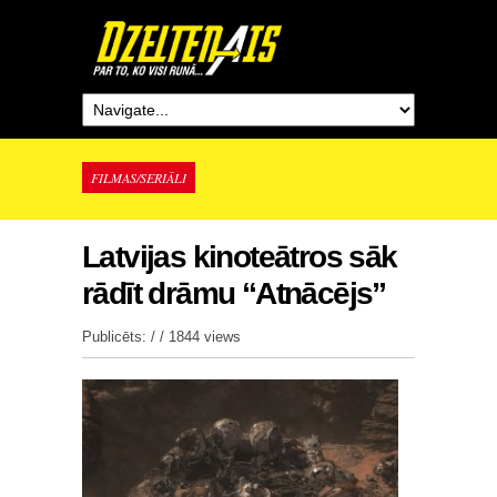
FILMAS/SERIĀLI
Latvijas kinoteātros sāk
rādīt drāmu “Atnācējs”
Publicēts: / /
1844 views