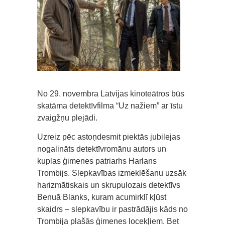
No 29. novembra Latvijas kinoteātros būs
skatāma detektīvfilma “Uz nažiem” ar īstu
zvaigžņu plejādi.
Uzreiz pēc astoņdesmit piektās jubilejas
nogalināts detektīvromānu autors un
kuplas ģimenes patriarhs Harlans
Trombijs. Slepkavības izmeklēšanu uzsāk
harizmātiskais un skrupulozais detektīvs
Benuā Blanks, kuram acumirklī kļūst
skaidrs – slepkavību ir pastrādājis kāds no
Trombija plašās ģimenes locekļiem. Bet