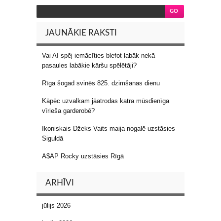
JAUNĀKIE RAKSTI
Vai AI spēj iemācīties blefot labāk nekā
pasaules labākie kāršu spēlētāji?
Rīga šogad svinēs 825. dzimšanas dienu
Kāpēc uzvalkam jāatrodas katra mūsdienīga
vīrieša garderobē?
Ikoniskais Džeks Vaits maija nogalē uzstāsies
Siguldā
A$AP Rocky uzstāsies Rīgā
ARHĪVI
jūlijs 2026