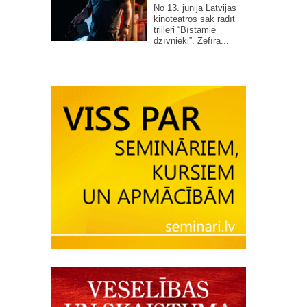
No 13. jūnija Latvijas
kinoteātros sāk rādīt
trilleri “Bīstamie
dzīvnieki”. Zefīra...