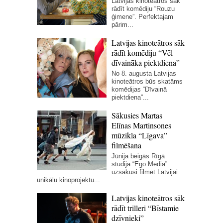
Latvijas kinoteātros sāk
rādīt komēdiju “Rouzu
ģimene”. Perfektajam
pārim...
Latvijas kinoteātros sāk
rādīt komēdiju “Vēl
dīvaināka piektdiena”
No 8. augusta Latvijas
kinoteātros būs skatāms
komēdijas “Dīvainā
piektdiena”...
Sākusies Martas
Elīnas Martinsones
mūzikla “Līgava”
filmēšana
Jūnija beigās Rīgā
studija “Ego Media”
uzsākusi filmēt Latvijai
unikālu kinoprojektu...
Latvijas kinoteātros sāk
rādīt trilleri “Bīstamie
dzīvnieki”