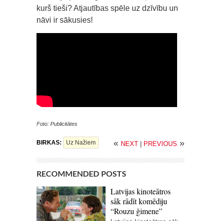
kurš tieši? Atjautības spēle uz dzīvību un
nāvi ir sākusies!
Foto: Publicitātes
«
»
BIRKAS:
Uz Nažiem
NEXT
|
PREVIOUS
RECOMMENDED POSTS
Latvijas kinoteātros
sāk rādīt komēdiju
“Rouzu ģimene”