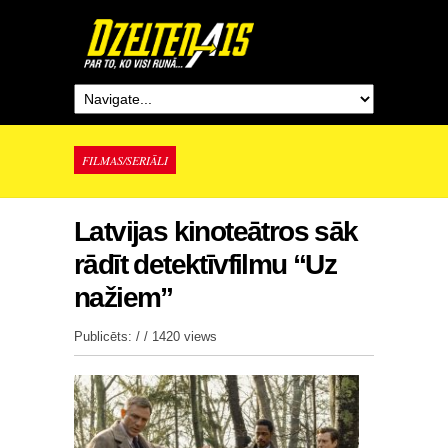
FILMAS/SERIĀLI
Latvijas kinoteātros sāk
rādīt detektīvfilmu “Uz
nažiem”
Publicēts: / /
1420 views