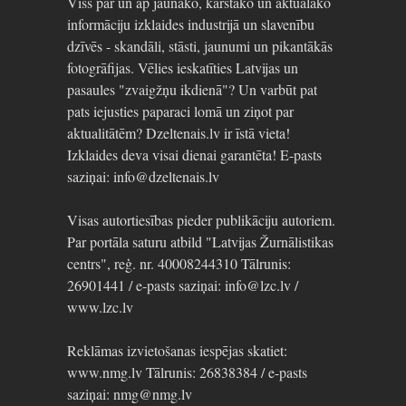
Viss par un ap jaunāko, karstāko un aktuālāko
informāciju izklaides industrijā un slavenību
dzīvēs - skandāli, stāsti, jaunumi un pikantākās
fotogrāfijas. Vēlies ieskatīties Latvijas un
pasaules "zvaigžņu ikdienā"? Un varbūt pat
pats iejusties paparaci lomā un ziņot par
aktualitātēm? Dzeltenais.lv ir īstā vieta!
Izklaides deva visai dienai garantēta! E-pasts
saziņai: info@dzeltenais.lv
Visas autortiesības pieder publikāciju autoriem.
Par portāla saturu atbild "Latvijas Žurnālistikas
centrs", reģ. nr. 40008244310 Tālrunis:
26901441 / e-pasts saziņai: info@lzc.lv /
www.lzc.lv
Reklāmas izvietošanas iespējas skatiet:
www.nmg.lv Tālrunis: 26838384 / e-pasts
saziņai: nmg@nmg.lv