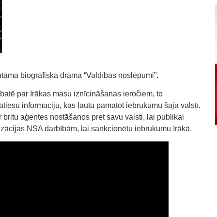
katāma biogrāfiska drāma “Valdības noslēpumi”.
ebatē par Irākas masu iznīcināšanas ieročiem, to
epatiesu informāciju, kas ļautu pamatot iebrukumu šajā valstī.
 britu aģentes nostāšanos pret savu valsti, lai publikai
izācijas NSA darbībām, lai sankcionētu iebrukumu Irākā.