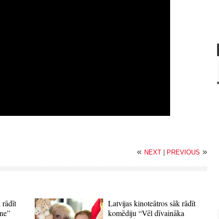
«
»
NEXT
|
PREVIOUS
 rādīt
Latvijas kinoteātros sāk rādīt
ne”
komēdiju “Vēl dīvaināka