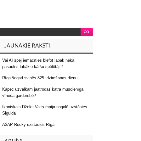
JAUNĀKIE RAKSTI
Vai AI spēj iemācīties blefot labāk nekā
pasaules labākie kāršu spēlētāji?
Rīga šogad svinēs 825. dzimšanas dienu
Kāpēc uzvalkam jāatrodas katra mūsdienīga
vīrieša garderobē?
Ikoniskais Džeks Vaits maija nogalē uzstāsies
Siguldā
A$AP Rocky uzstāsies Rīgā