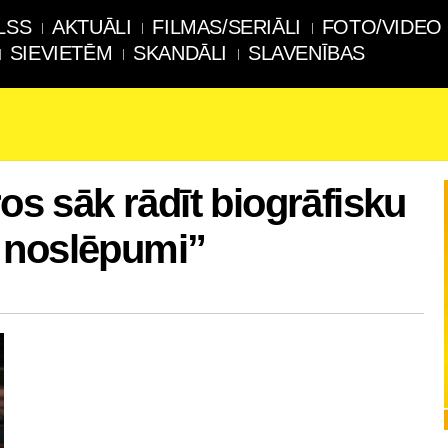
LSS
AKTUĀLI
FILMAS/SERIĀLI
FOTO/VIDEO
SIEVIETĒM
SKANDĀLI
SLAVENĪBAS
ros sāk rādīt biogrāfisku
 noslēpumi”