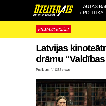
TAUTAS BA
POLITIKA
FILMAS/SERIĀLI
Latvijas kinoteāt
drāmu “Valdības
Publicēts: / /
1362 views