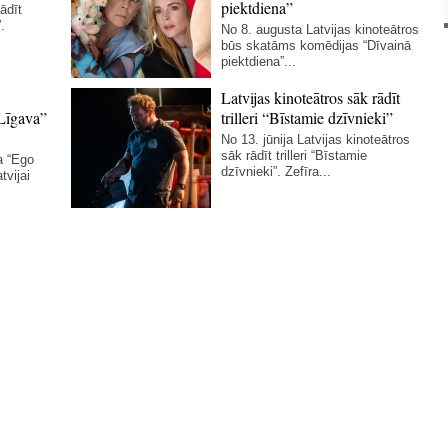
piektdiena”
ādīt
.
No 8. augusta Latvijas kinoteātros
būs skatāms komēdijas “Dīvainā
piektdiena”...
Latvijas kinoteātros sāk rādīt
Līgava”
trilleri “Bīstamie dzīvnieki”
No 13. jūnija Latvijas kinoteātros
sāk rādīt trilleri “Bīstamie
a “Ego
dzīvnieki”. Zefīra...
tvijai