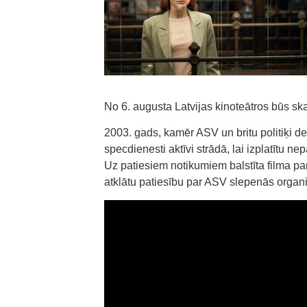
No 6. augusta Latvijas kinoteātros būs s
2003. gads, kamēr ASV un britu politiķi d
specdienesti aktīvi strādā, lai izplatītu n
Uz patiesiem notikumiem balstīta filma par
atklātu patiesību par ASV slepenās organ