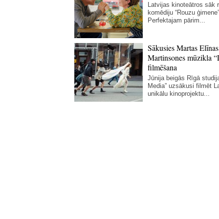
Latvijas kinoteātros sāk r
komēdiju “Rouzu ģimene”
Perfektajam pārim...
Sākusies Martas Elīnas
Martinsones mūzikla “
filmēšana
Jūnija beigās Rīgā studij
Media” uzsākusi filmēt La
unikālu kinoprojektu...