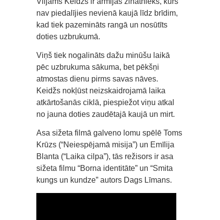
Viljams Keidžs ir armijas zinātnieks, kurš
nav piedalījies nevienā kaujā līdz brīdim,
kad tiek pazemināts rangā un nosūtīts
doties uzbrukumā.
Viņš tiek nogalināts dažu minūšu laikā
pēc uzbrukuma sākuma, bet pēkšņi
atmostas dienu pirms savas nāves.
Keidžs nokļūst neizskaidrojamā laika
atkārtošanās ciklā, piespiežot viņu atkal
no jauna doties zaudētajā kaujā un mirt.
Asa sižeta filmā galveno lomu spēlē Toms
Krūzs (“Neiespējamā misija”) un Emīlija
Blanta (“Laika cilpa”), tās režisors ir asa
sižeta filmu “Borna identitāte” un “Smita
kungs un kundze” autors Dags Līmans.