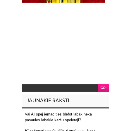
JAUNĀKIE RAKSTI
Vai AI spēj iemācīties blefot labāk nekā
pasaules labākie kāršu spēlētāji?
Rīga šogad svinēs 825. dzimšanas dienu