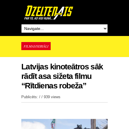
FILMAS/SERIĀLI
Latvijas kinoteātros sāk
rādīt asa sižeta filmu
“Rītdienas robeža”
Publicēts: / /
939 views