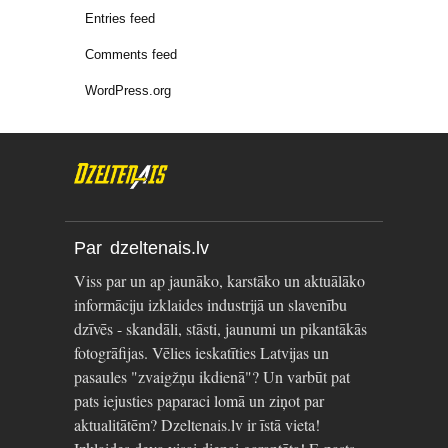
Entries feed
Comments feed
WordPress.org
Par dzeltenais.lv
Viss par un ap jaunāko, karstāko un aktuālāko
informāciju izklaides industrijā un slavenību
dzīvēs - skandāli, stāsti, jaunumi un pikantākās
fotogrāfijas. Vēlies ieskatīties Latvijas un
pasaules "zvaigžņu ikdienā"? Un varbūt pat
pats iejusties paparaci lomā un ziņot par
aktualitātēm? Dzeltenais.lv ir īstā vieta!