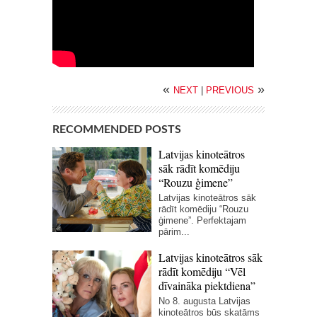
«
»
NEXT
|
PREVIOUS
RECOMMENDED POSTS
Latvijas kinoteātros
sāk rādīt komēdiju
“Rouzu ģimene”
Latvijas kinoteātros sāk
rādīt komēdiju “Rouzu
ģimene”. Perfektajam
pārim...
Latvijas kinoteātros sāk
rādīt komēdiju “Vēl
dīvaināka piektdiena”
No 8. augusta Latvijas
kinoteātros būs skatāms