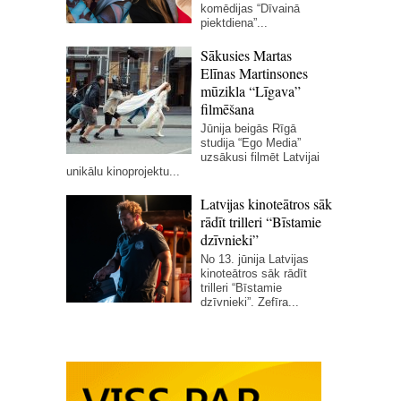
komēdijas “Dīvainā
piektdiena”...
Sākusies Martas
Elīnas Martinsones
mūzikla “Līgava”
filmēšana
Jūnija beigās Rīgā
studija “Ego Media”
uzsākusi filmēt Latvijai
unikālu kinoprojektu...
Latvijas kinoteātros sāk
rādīt trilleri “Bīstamie
dzīvnieki”
No 13. jūnija Latvijas
kinoteātros sāk rādīt
trilleri “Bīstamie
dzīvnieki”. Zefīra...