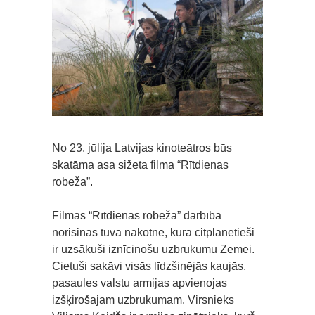
No 23. jūlija Latvijas kinoteātros būs
skatāma asa sižeta filma “Rītdienas
robeža”.
Filmas “Rītdienas robeža” darbība
norisinās tuvā nākotnē, kurā citplanētieši
ir uzsākuši iznīcinošu uzbrukumu Zemei.
Cietuši sakāvi visās līdzšinējās kaujās,
pasaules valstu armijas apvienojas
izšķirošajam uzbrukumam. Virsnieks