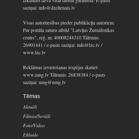
Izklaides deva visai dienai garantēta! E-pasts
saziņai: info@dzeltenais.lv
Visas autortiesības pieder publikāciju autoriem.
Par portāla saturu atbild "Latvijas Žurnālistikas
centrs", reģ. nr. 40008244310 Tālrunis:
26901441 / e-pasts saziņai: info@lzc.lv /
www.lzc.lv
Reklāmas izvietošanas iespējas skatiet:
www.nmg.lv Tālrunis: 26838384 / e-pasts
saziņai: nmg@nmg.lv
Tēmas
Aktuāli
Filmas/Seriāli
Foto/Video
Izklaide