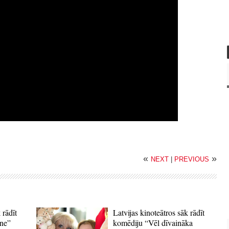
«
»
NEXT
|
PREVIOUS
 rādīt
Latvijas kinoteātros sāk rādīt
ne”
komēdiju “Vēl dīvaināka