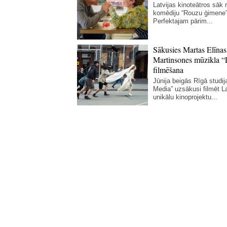
Latvijas kinoteātros sāk r
komēdiju “Rouzu ģimene”
Perfektajam pārim...
Sākusies Martas Elīnas
Martinsones mūzikla “
filmēšana
Jūnija beigās Rīgā studij
Media” uzsākusi filmēt La
unikālu kinoprojektu...