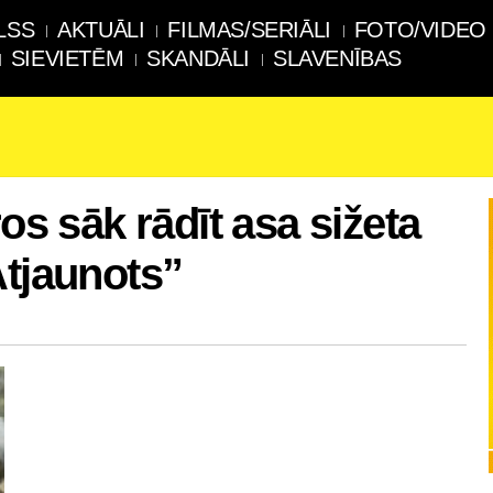
LSS
AKTUĀLI
FILMAS/SERIĀLI
FOTO/VIDEO
SIEVIETĒM
SKANDĀLI
SLAVENĪBAS
ros sāk rādīt asa sižeta
Atjaunots”