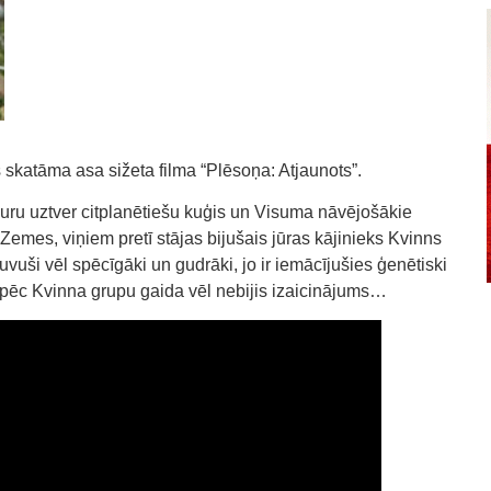
 skatāma asa sižeta filma “Plēsoņa: Atjaunots”.
 kuru uztver citplanētiešu kuģis un Visuma nāvējošākie
emes, viņiem pretī stājas bijušais jūras kājinieks Kvinns
uši vēl spēcīgāki un gudrāki, jo ir iemācījušies ģenētiski
tāpēc Kvinna grupu gaida vēl nebijis izaicinājums…