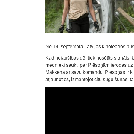
No 14. septembra Latvijas kinoteātros būs
Kad nejaušības dēļ tiek nosūtīts signāls,
mednieki saukti par Plēsoņām ierodas uz Z
Makkena ar savu komandu. Plēsoņas ir kļuv
atjaunoties, izmantojot citu sugu šūnas, 