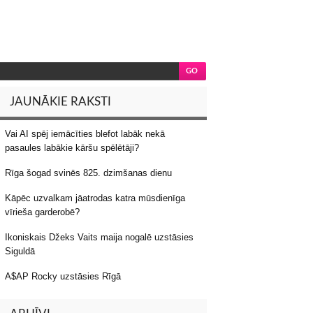
JAUNĀKIE RAKSTI
Vai AI spēj iemācīties blefot labāk nekā
pasaules labākie kāršu spēlētāji?
Rīga šogad svinēs 825. dzimšanas dienu
Kāpēc uzvalkam jāatrodas katra mūsdienīga
vīrieša garderobē?
Ikoniskais Džeks Vaits maija nogalē uzstāsies
Siguldā
A$AP Rocky uzstāsies Rīgā