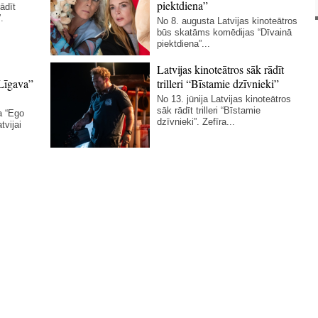
piektdiena”
ādīt
.
No 8. augusta Latvijas kinoteātros
būs skatāms komēdijas “Dīvainā
piektdiena”...
Latvijas kinoteātros sāk rādīt
Līgava”
trilleri “Bīstamie dzīvnieki”
No 13. jūnija Latvijas kinoteātros
sāk rādīt trilleri “Bīstamie
a “Ego
dzīvnieki”. Zefīra...
tvijai