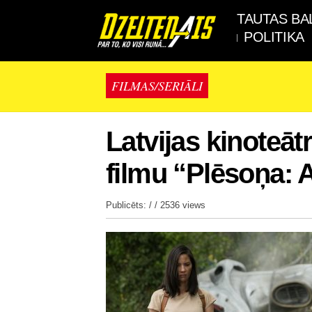
TAUTAS BA
POLITIKA
FILMAS/SERIĀLI
Latvijas kinoteāt
filmu “Plēsoņa: 
Publicēts: / /
2536 views