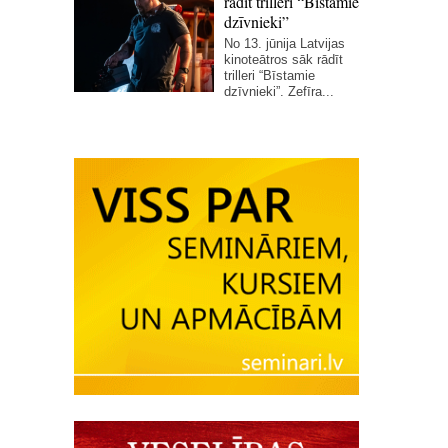
rādīt trilleri “Bīstamie
dzīvnieki”
No 13. jūnija Latvijas
kinoteātros sāk rādīt
trilleri “Bīstamie
dzīvnieki”. Zefīra...