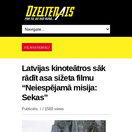
FILMAS/SERIĀLI
Latvijas kinoteātros sāk
rādīt asa sižeta filmu
“Neiespējamā misija:
Sekas”
Publicēts: / /
1560 views