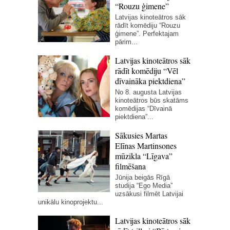
“Rouzu ģimene”
Latvijas kinoteātros sāk
rādīt komēdiju “Rouzu
ģimene”. Perfektajam
pārim...
Latvijas kinoteātros sāk
rādīt komēdiju “Vēl
dīvaināka piektdiena”
No 8. augusta Latvijas
kinoteātros būs skatāms
komēdijas “Dīvainā
piektdiena”...
Sākusies Martas
Elīnas Martinsones
mūzikla “Līgava”
filmēšana
Jūnija beigās Rīgā
studija “Ego Media”
uzsākusi filmēt Latvijai
unikālu kinoprojektu...
Latvijas kinoteātros sāk