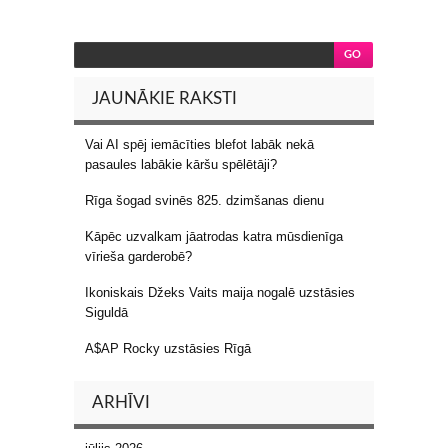
JAUNĀKIE RAKSTI
Vai AI spēj iemācīties blefot labāk nekā
pasaules labākie kāršu spēlētāji?
Rīga šogad svinēs 825. dzimšanas dienu
Kāpēc uzvalkam jāatrodas katra mūsdienīga
vīrieša garderobē?
Ikoniskais Džeks Vaits maija nogalē uzstāsies
Siguldā
A$AP Rocky uzstāsies Rīgā
ARHĪVI