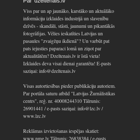
Par dzeltenais.lv
Viss par un ap jaunāko, karstāko un aktuālāko
informāciju izklaides industrijā un slavenību
dzīvēs - skandāli, stāsti, jaunumi un pikantākās
fotogrāfijas. Vēlies ieskatīties Latvijas un
pasaules "zvaigžņu ikdienā"? Un varbūt pat
pats iejusties paparaci lomā un ziņot par
aktualitātēm? Dzeltenais.lv ir īstā vieta!
Izklaides deva visai dienai garantēta! E-pasts
saziņai: info@dzeltenais.lv
Visas autortiesības pieder publikāciju autoriem.
Par portāla saturu atbild "Latvijas Žurnālistikas
centrs", reģ. nr. 40008244310 Tālrunis:
26901441 / e-pasts saziņai: info@lzc.lv /
www.lzc.lv
Reklāmas izvietošanas iespējas skatiet:
www.nmg.lv Tālrunis: 26838384 / e-pasts