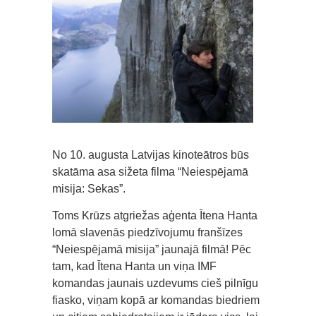
No 10. augusta Latvijas kinoteātros būs
skatāma asa sižeta filma “Neiespējamā
misija: Sekas”.
Toms Krūzs atgriežas aģenta Ītena Hanta
lomā slavenās piedzīvojumu franšīzes
“Neiespējamā misija” jaunajā filmā! Pēc
tam, kad Ītena Hanta un viņa IMF
komandas jaunais uzdevums cieš pilnīgu
fiasko, viņam kopā ar komandas biedriem