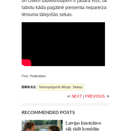
un citiem sabiedrotajiem ir jādara viss, lai
labotu kāda pagātnē pieņemta nepareiza
lēmuma tālejošās sekas.
Foto: Publicitātes
BIRKAS:
Neiespējamā Misija: Sekas
«
»
NEXT
|
PREVIOUS
RECOMMENDED POSTS
Latvijas kinoteātros
sāk rādīt komēdiju