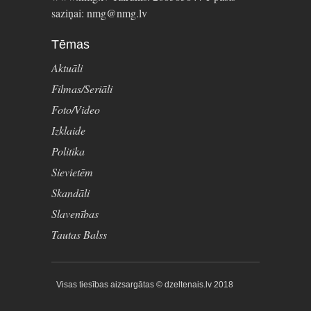
saziņai: nmg@nmg.lv
Tēmas
Aktuāli
Filmas/Seriāli
Foto/Video
Izklaide
Politika
Sievietēm
Skandāli
Slavenības
Tautas Balss
Visas tiesības aizsargātas © dzeltenais.lv 2018