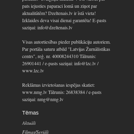
pats iejusties paparaci lomā un ziņot par
aktualitātēm? Dzeltenais.lv ir īstā vieta!
Izklaides deva visai dienai garantēta! E-pasts
saziņai: info@dzeltenais.lv
Visas autortiesības pieder publikāciju autoriem.
Par portāla saturu atbild "Latvijas Žurnālistikas
centrs", reģ. nr. 40008244310 Tālrunis:
26901441 / e-pasts saziņai: info@lzc.lv /
www.lzc.lv
Reklāmas izvietošanas iespējas skatiet:
www.nmg.lv Tālrunis: 26838384 / e-pasts
saziņai: nmg@nmg.lv
Tēmas
Aktuāli
Filmas/Seriāli