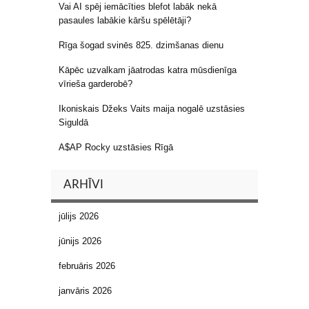
Vai AI spēj iemācīties blefot labāk nekā
pasaules labākie kāršu spēlētāji?
Rīga šogad svinēs 825. dzimšanas dienu
Kāpēc uzvalkam jāatrodas katra mūsdienīga
vīrieša garderobē?
Ikoniskais Džeks Vaits maija nogalē uzstāsies
Siguldā
A$AP Rocky uzstāsies Rīgā
ARHĪVI
jūlijs 2026
jūnijs 2026
februāris 2026
janvāris 2026