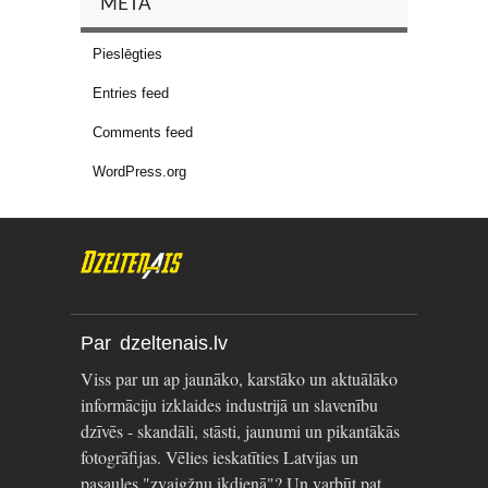
META
Pieslēgties
Entries feed
Comments feed
WordPress.org
Par dzeltenais.lv
Viss par un ap jaunāko, karstāko un aktuālāko
informāciju izklaides industrijā un slavenību
dzīvēs - skandāli, stāsti, jaunumi un pikantākās
fotogrāfijas. Vēlies ieskatīties Latvijas un
pasaules "zvaigžņu ikdienā"? Un varbūt pat