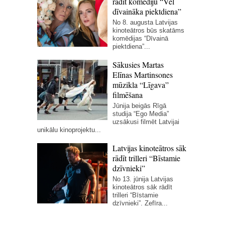
rādīt komēdiju “Vēl
dīvaināka piektdiena”
No 8. augusta Latvijas
kinoteātros būs skatāms
komēdijas “Dīvainā
piektdiena”...
Sākusies Martas
Elīnas Martinsones
mūzikla “Līgava”
filmēšana
Jūnija beigās Rīgā
studija “Ego Media”
uzsākusi filmēt Latvijai
unikālu kinoprojektu...
Latvijas kinoteātros sāk
rādīt trilleri “Bīstamie
dzīvnieki”
No 13. jūnija Latvijas
kinoteātros sāk rādīt
trilleri “Bīstamie
dzīvnieki”. Zefīra...