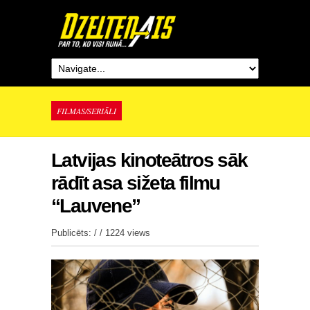
FILMAS/SERIĀLI
Latvijas kinoteātros sāk
rādīt asa sižeta filmu
“Lauvene”
Publicēts: / /
1224 views