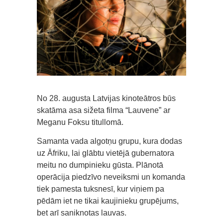
No 28. augusta Latvijas kinoteātros būs
skatāma asa sižeta filma “Lauvene” ar
Meganu Foksu titullomā.
Samanta vada algotņu grupu, kura dodas
uz Āfriku, lai glābtu vietējā gubernatora
meitu no dumpinieku gūsta. Plānotā
operācija piedzīvo neveiksmi un komanda
tiek pamesta tuksnesī, kur viņiem pa
pēdām iet ne tikai kaujinieku grupējums,
bet arī saniknotas lauvas.