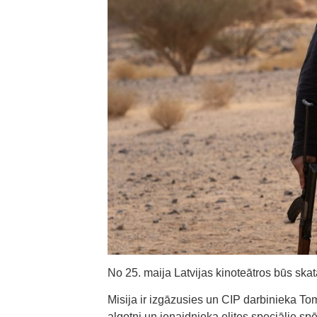
No 25. maija Latvijas kinoteātros būs ska
Misija ir izgāzusies un CIP darbinieka Tom
algotņi un ienaidnieka elites speciālie s