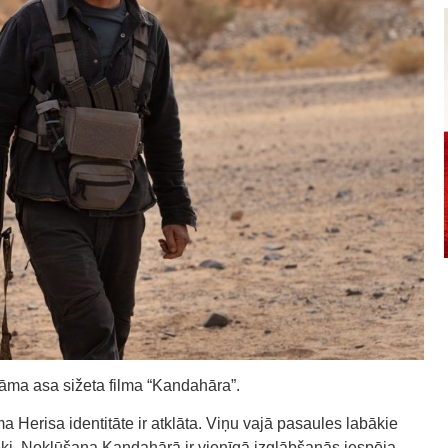
tāma asa sižeta filma “Kandahāra”.
a Herisa identitāte ir atklāta. Viņu vajā pasaules labākie
pēki. Nokļūšana Kandahārā ir vienīgā izglābšanās iespēja.