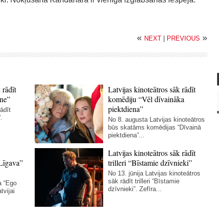
«
»
NEXT
|
PREVIOUS
 rādīt
Latvijas kinoteātros sāk rādīt
ne”
komēdiju “Vēl dīvaināka
piektdiena”
ādīt
.
No 8. augusta Latvijas kinoteātros
būs skatāms komēdijas “Dīvainā
piektdiena”...
Latvijas kinoteātros sāk rādīt
Līgava”
trilleri “Bīstamie dzīvnieki”
No 13. jūnija Latvijas kinoteātros
sāk rādīt trilleri “Bīstamie
a “Ego
dzīvnieki”. Zefīra...
tvijai