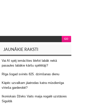
JAUNĀKIE RAKSTI
Vai AI spēj iemācīties blefot labāk nekā
pasaules labākie kāršu spēlētāji?
Rīga šogad svinēs 825. dzimšanas dienu
Kāpēc uzvalkam jāatrodas katra mūsdienīga
vīrieša garderobē?
Ikoniskais Džeks Vaits maija nogalē uzstāsies
Siguldā