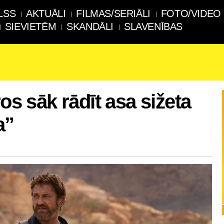
LSS
AKTUĀLI
FILMAS/SERIĀLI
FOTO/VIDEO
SIEVIETĒM
SKANDĀLI
SLAVENĪBAS
ros sāk rādīt asa sižeta
a”