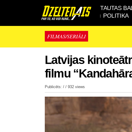
TAUTAS BA
POLITIKA
FILMAS/SERIĀLI
Latvijas kinoteāt
filmu “Kandahār
Publicēts: / /
932 views