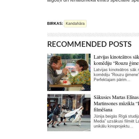
BIRKAS:
Kandahāra
RECOMMENDED POSTS
Latvijas kinoteātros sāk
komēdiju “Rouzu ģime
Latvijas kinoteātros sāk r
komēdiju “Rouzu ģimene”
Perfektajam pārim...
Sākusies Martas Elīnas
Martinsones mūzikla “
filmēšana
Jūnija beigās Rīgā studij
Media” uzsākusi filmēt La
unikālu kinoprojektu...