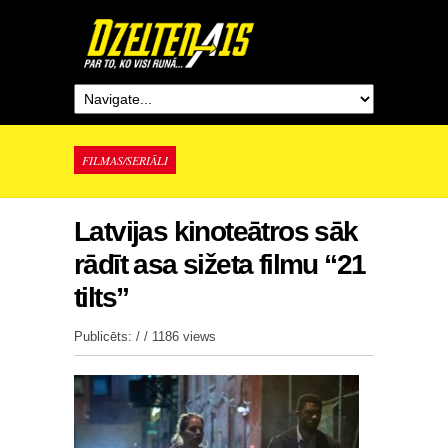
FILMAS/SERIĀLI
Latvijas kinoteātros sāk
rādīt asa sižeta filmu “21
tilts”
Publicēts: / /
1186 views