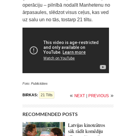
operāciju – pilnībā nodalīt Manhetenu no
ārpasaules, slēdzot visus ceļus, kas ved
uz salu un no tās, tostarp 21 tiltu.
Foto: Publicitātes
«
»
BIRKAS:
21 Tilts
NEXT
|
PREVIOUS
RECOMMENDED POSTS
Latvijas kinoteātros
sāk rādīt komēdiju