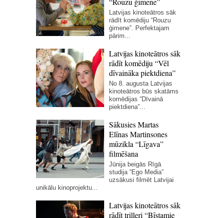
“Rouzu ģimene”
Latvijas kinoteātros sāk
rādīt komēdiju “Rouzu
ģimene”. Perfektajam
pārim...
Latvijas kinoteātros sāk
rādīt komēdiju “Vēl
dīvaināka piektdiena”
No 8. augusta Latvijas
kinoteātros būs skatāms
komēdijas “Dīvainā
piektdiena”...
Sākusies Martas
Elīnas Martinsones
mūzikla “Līgava”
filmēšana
Jūnija beigās Rīgā
studija “Ego Media”
uzsākusi filmēt Latvijai
unikālu kinoprojektu...
Latvijas kinoteātros sāk
rādīt trilleri “Bīstamie