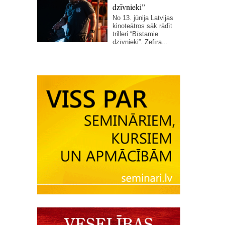
dzīvnieki”
No 13. jūnija Latvijas
kinoteātros sāk rādīt
trilleri “Bīstamie
dzīvnieki”. Zefīra...