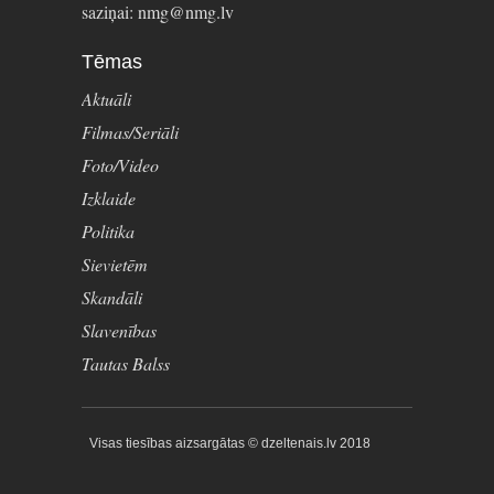
saziņai: nmg@nmg.lv
Tēmas
Aktuāli
Filmas/Seriāli
Foto/Video
Izklaide
Politika
Sievietēm
Skandāli
Slavenības
Tautas Balss
Visas tiesības aizsargātas © dzeltenais.lv 2018