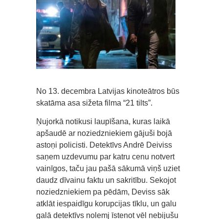
No 13. decembra Latvijas kinoteātros būs
skatāma asa sižeta filma “21 tilts”.
Ņujorkā notikusi laupīšana, kuras laikā
apšaudē ar noziedzniekiem gājuši bojā
astoņi policisti. Detektīvs Andrē Deiviss
saņem uzdevumu par katru cenu notvert
vainīgos, taču jau pašā sākumā viņš uziet
daudz dīvainu faktu un sakritību. Sekojot
noziedzniekiem pa pēdām, Deviss sāk
atklāt iespaidīgu korupcijas tīklu, un galu
galā detektīvs nolemj īstenot vēl nebijušu