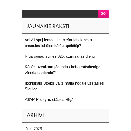
JAUNĀKIE RAKSTI
Vai AI spēj iemācīties blefot labāk nekā
pasaules labākie kāršu spēlētāji?
Rīga šogad svinēs 825. dzimšanas dienu
Kāpēc uzvalkam jāatrodas katra mūsdienīga
vīrieša garderobē?
Ikoniskais Džeks Vaits maija nogalē uzstāsies
Siguldā
A$AP Rocky uzstāsies Rīgā
ARHĪVI
jūlijs 2026