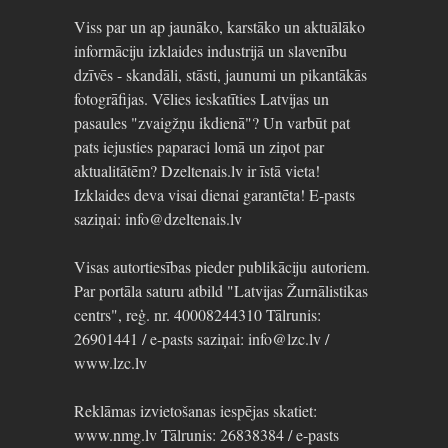
Viss par un ap jaunāko, karstāko un aktuālāko
informāciju izklaides industrijā un slavenību
dzīvēs - skandāli, stāsti, jaunumi un pikantākās
fotogrāfijas. Vēlies ieskatīties Latvijas un
pasaules "zvaigžņu ikdienā"? Un varbūt pat
pats iejusties paparaci lomā un ziņot par
aktualitātēm? Dzeltenais.lv ir īstā vieta!
Izklaides deva visai dienai garantēta! E-pasts
saziņai: info@dzeltenais.lv
Visas autortiesības pieder publikāciju autoriem.
Par portāla saturu atbild "Latvijas Žurnālistikas
centrs", reģ. nr. 40008244310 Tālrunis:
26901441 / e-pasts saziņai: info@lzc.lv /
www.lzc.lv
Reklāmas izvietošanas iespējas skatiet:
www.nmg.lv Tālrunis: 26838384 / e-pasts