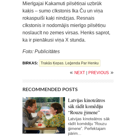
Мierīgajai Kakamuti pilsētiņai uzbrūk
kaķis – sumo cīkstonis Ika Ču un viņa
rokaspuiši kaķi nindzjas. Resnais
cīkstonis ir nodomājis mierīgo pilsētiņu
noslaucīt no zemes virsas. Henks saprot,
ka ir pienākusi viņa X stunda.
Foto: Publicitātes
BIRKAS:
Trakās Ķepas. Leģenda Par Henku
«
»
NEXT
|
PREVIOUS
RECOMMENDED POSTS
Latvijas kinoteātros
sāk rādīt komēdiju
“Rouzu ģimene”
Latvijas kinoteātros sāk
rādīt komēdiju “Rouzu
ģimene”. Perfektajam
pārim...