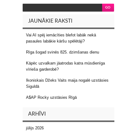
JAUNĀKIE RAKSTI
Vai AI spēj iemācīties blefot labāk nekā
pasaules labākie kāršu spēlētāji?
Rīga šogad svinēs 825. dzimšanas dienu
Kāpēc uzvalkam jāatrodas katra mūsdienīga
vīrieša garderobē?
Ikoniskais Džeks Vaits maija nogalē uzstāsies
Siguldā
A$AP Rocky uzstāsies Rīgā
ARHĪVI
jūlijs 2026