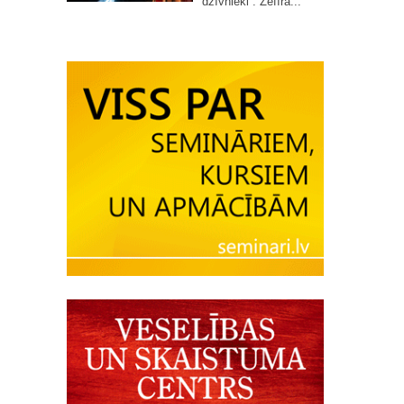
dzīvnieki”. Zefīra...