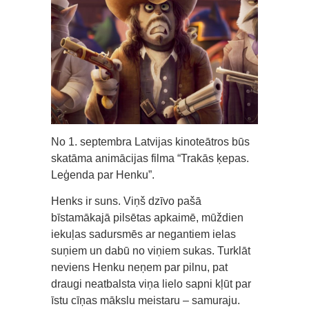
No 1. septembra Latvijas kinoteātros būs
skatāma animācijas filma “Trakās ķepas.
Leģenda par Henku”.
Henks ir suns. Viņš dzīvo pašā
bīstamākajā pilsētas apkaimē, mūždien
iekuļas sadursmēs ar negantiem ielas
suņiem un dabū no viņiem sukas. Turklāt
neviens Henku neņem par pilnu, pat
draugi neatbalsta viņa lielo sapni kļūt par
īstu cīņas mākslu meistaru – samuraju.