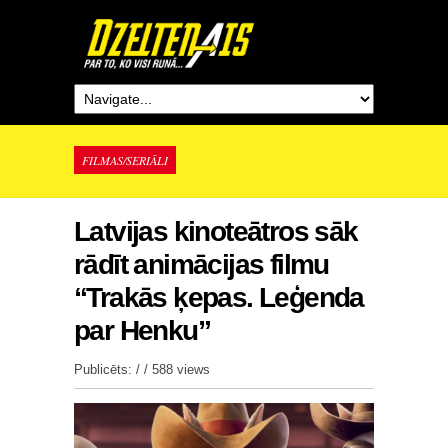
FILMAS/SERIĀLI
Latvijas kinoteātros sāk
rādīt animācijas filmu
“Trakās ķepas. Leģenda
par Henku”
Publicēts: / /
588 views