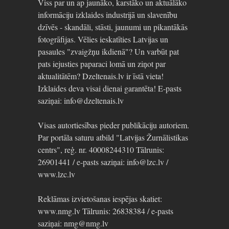
Viss par un ap jaunāko, karstāko un aktuālāko
informāciju izklaides industrijā un slavenību
dzīvēs - skandāli, stāsti, jaunumi un pikantākās
fotogrāfijas. Vēlies ieskatīties Latvijas un
pasaules "zvaigžņu ikdienā"? Un varbūt pat
pats iejusties paparaci lomā un ziņot par
aktualitātēm? Dzeltenais.lv ir īstā vieta!
Izklaides deva visai dienai garantēta! E-pasts
saziņai: info@dzeltenais.lv
Visas autortiesības pieder publikāciju autoriem.
Par portāla saturu atbild "Latvijas Žurnālistikas
centrs", reģ. nr. 40008244310 Tālrunis:
26901441 / e-pasts saziņai: info@lzc.lv /
www.lzc.lv
Reklāmas izvietošanas iespējas skatiet:
www.nmg.lv Tālrunis: 26838384 / e-pasts
saziņai: nmg@nmg.lv