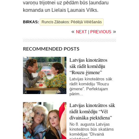
varoņu trijotnei uz pēdām būs ļaundaru
komanda un Lielais Ļaunais Vilks.
BIRKAS:
Runcis Zābakos: Pēdējā Vēlēšanās
«
»
NEXT
|
PREVIOUS
RECOMMENDED POSTS
Latvijas kinoteātros
sāk rādīt komēdiju
“Rouzu ģimene”
Latvijas kinoteātros sāk
rādīt komēdiju “Rouzu
ģimene”. Perfektajam
pārim...
Latvijas kinoteātros sāk
rādīt komēdiju “Vēl
dīvaināka piektdiena”
No 8. augusta Latvijas
kinoteātros būs skatāms
komēdijas “Dīvainā