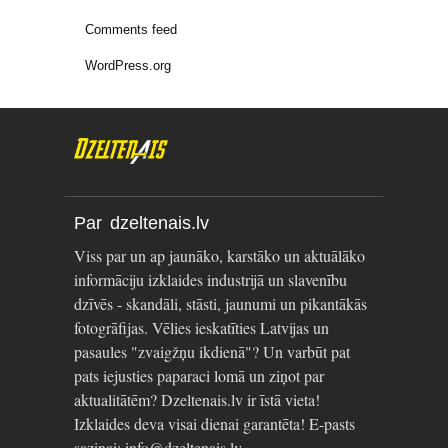
Comments feed
WordPress.org
Par dzeltenais.lv
Viss par un ap jaunāko, karstāko un aktuālāko
informāciju izklaides industrijā un slavenību
dzīvēs - skandāli, stāsti, jaunumi un pikantākās
fotogrāfijas. Vēlies ieskatīties Latvijas un
pasaules "zvaigžņu ikdienā"? Un varbūt pat
pats iejusties paparaci lomā un ziņot par
aktualitātēm? Dzeltenais.lv ir īstā vieta!
Izklaides deva visai dienai garantēta! E-pasts
saziņai: info@dzeltenais.lv