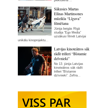
piektdiena”...
Sākusies Martas
Elīnas Martinsones
mūzikla “Līgava”
filmēšana
Jūnija beigās Rīgā
studija “Ego Media”
uzsākusi filmēt Latvijai
unikālu kinoprojektu...
Latvijas kinoteātros sāk
rādīt trilleri “Bīstamie
dzīvnieki”
No 13. jūnija Latvijas
kinoteātros sāk rādīt
trilleri “Bīstamie
dzīvnieki”. Zefīra...