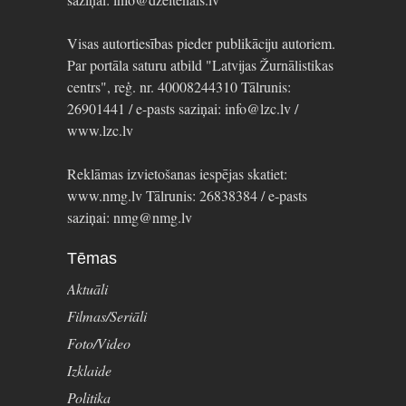
Visas autortiesības pieder publikāciju autoriem.
Par portāla saturu atbild "Latvijas Žurnālistikas
centrs", reģ. nr. 40008244310 Tālrunis:
26901441 / e-pasts saziņai: info@lzc.lv /
www.lzc.lv
Reklāmas izvietošanas iespējas skatiet:
www.nmg.lv Tālrunis: 26838384 / e-pasts
saziņai: nmg@nmg.lv
Tēmas
Aktuāli
Filmas/Seriāli
Foto/Video
Izklaide
Politika