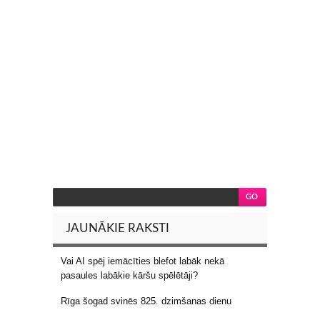
JAUNĀKIE RAKSTI
Vai AI spēj iemācīties blefot labāk nekā
pasaules labākie kāršu spēlētāji?
Rīga šogad svinēs 825. dzimšanas dienu