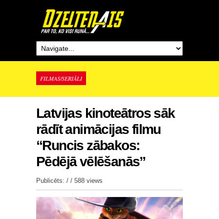
FILMAS/SERIĀLI
Latvijas kinoteātros sāk
rādīt animācijas filmu
“Runcis zābakos:
Pēdējā vēlēšanās”
Publicēts: / /
588 views