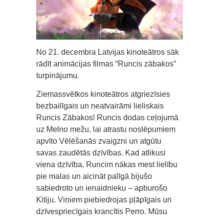
No 21. decembra Latvijas kinoteātros sāk
rādīt animācijas filmas “Runcis zābakos”
turpinājumu.
Ziemassvētkos kinoteātros atgriezīsies
bezbailīgais un neatvairāmi lieliskais
Runcis Zābakos! Runcis dodas ceļojumā
uz Melno mežu, lai atrastu noslēpumiem
apvīto Vēlēšanās zvaigzni un atgūtu
savas zaudētās dzīvības. Kad atlikusi
viena dzīvība, Runcim nākas mest lielību
pie malas un aicināt palīgā bijušo
sabiedroto un ienaidnieku – apburošo
Kitiju. Viņiem piebiedrojas pļāpīgais un
dzīvespriecīgais krancītis Perro. Mūsu